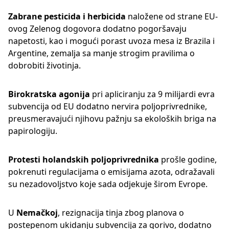
Zabrane pesticida i herbicida
naložene od strane EU-
ovog Zelenog dogovora dodatno pogoršavaju
napetosti, kao i mogući porast uvoza mesa iz Brazila i
Argentine, zemalja sa manje strogim pravilima o
dobrobiti životinja.
Birokratska agonija
pri apliciranju za 9 milijardi evra
subvencija od EU dodatno nervira poljoprivrednike,
preusmeravajući njihovu pažnju sa ekoloških briga na
papirologiju.
Protesti holandskih poljoprivrednika
prošle godine,
pokrenuti regulacijama o emisijama azota, odražavali
su nezadovoljstvo koje sada odjekuje širom Evrope.
U
Nemačkoj
, rezignacija tinja zbog planova o
postepenom ukidanju subvencija za gorivo, dodatno