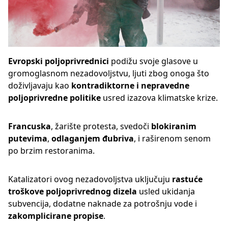
Evropski poljoprivrednici
podižu svoje glasove u
gromoglasnom nezadovoljstvu, ljuti zbog onoga što
doživljavaju kao
kontradiktorne i nepravedne
poljoprivredne politike
usred izazova klimatske krize.
Francuska
, žarište protesta, svedoči
blokiranim
putevima
,
odlaganjem đubriva
, i raširenom senom
po brzim restoranima.
Katalizatori ovog nezadovoljstva uključuju
rastuće
troškove poljoprivrednog dizela
usled ukidanja
subvencija, dodatne naknade za potrošnju vode i
zakomplicirane propise
.