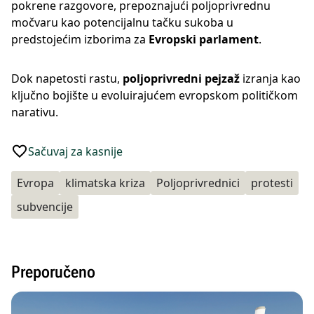
pokrene razgovore, prepoznajući poljoprivrednu
močvaru kao potencijalnu tačku sukoba u
predstojećim izborima za
Evropski parlament
.
Dok napetosti rastu,
poljoprivredni pejzaž
izranja kao
ključno bojište u evoluirajućem evropskom političkom
narativu.
Sačuvaj za kasnije
Evropa
klimatska kriza
Poljoprivrednici
protesti
subvencije
Preporučeno