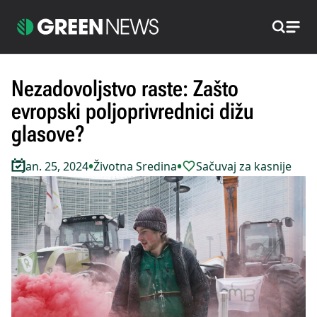
Pretraži
Nezadovoljstvo raste: Zašto
evropski poljoprivrednici dižu
glasove?
•
•
Jan. 25, 2024
Životna Sredina
Sačuvaj za kasnije