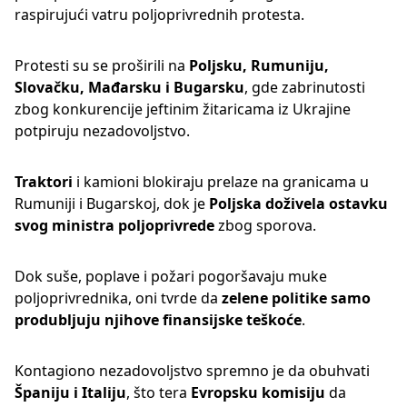
raspirujući vatru poljoprivrednih protesta.
Protesti su se proširili na
Poljsku, Rumuniju,
Slovačku, Mađarsku i Bugarsku
, gde zabrinutosti
zbog konkurencije jeftinim žitaricama iz Ukrajine
potpiruju nezadovoljstvo.
Traktori
i kamioni blokiraju prelaze na granicama u
Rumuniji i Bugarskoj, dok je
Poljska doživela ostavku
svog ministra poljoprivrede
zbog sporova.
Dok suše, poplave i požari pogoršavaju muke
poljoprivrednika, oni tvrde da
zelene politike samo
produbljuju njihove finansijske teškoće
.
Kontagiono nezadovoljstvo spremno je da obuhvati
Španiju i Italiju
, što tera
Evropsku komisiju
da