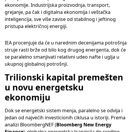
ekonomije. Industrijska proizvodnja, transport,
grejanje, pa čak i digitalna ekonomija i veštačka
inteligencija, sve više zavise od stabilnog i jeftinog
pristupa električnoj energiji.
IEA procenjuje da će u narednim decenijama potrošnja
struje rasti brže od bilo kog drugog energenta, dok će
se paralelno smanjivati relativni udeo nafte i uglja u
ukupnoj globalnoj potrošnji.
Trilionski kapital premešten
u novu energetsku
ekonomiju
Dok se energetski sistem menja, paralelno se odvija i
jedan od najvećih investicionih ciklusa u istoriji. Prema
analizi BloombergNEF (
Bloomberg New Energy
Finance
), globalna energetska tranzicija do sredine