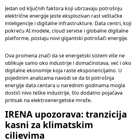
Jedan od ključnih faktora koji ubrzavaju potrošnju
električne energije jeste eksplozivan rast veštačke
inteligencije i digitalne infrastrukture. Data centri, koji
pokreću AI modele, cloud servise i globalne digitalne
platforme, postaju novi gigantski potrošači energije.
Ova promena znači da se energetski sistem više ne
oblikuje samo oko industrije i domaćinstava, već i oko
digitalne ekonomije koja raste eksponencijalno. U
pojedinim analizama navodi se da bi potrošnja
energije data centara u narednim godinama mogla
dostići nivo teške industrije, što dodatno pojačava
pritisak na elektroenergetske mreže.
IRENA upozorava: tranzicija
kasni za klimatskim
ciljevima