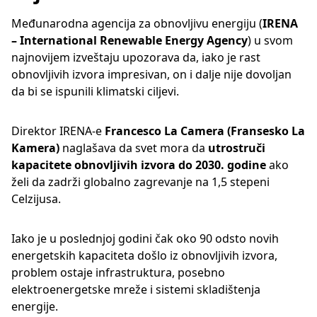
Međunarodna agencija za obnovljivu energiju (
IRENA
– International Renewable Energy Agency
) u svom
najnovijem izveštaju upozorava da, iako je rast
obnovljivih izvora impresivan, on i dalje nije dovoljan
da bi se ispunili klimatski ciljevi.
Direktor IRENA-e
Francesco La Camera (Fransesko La
Kamera)
naglašava da svet mora da
utrostruči
kapacitete obnovljivih izvora do 2030. godine
ako
želi da zadrži globalno zagrevanje na 1,5 stepeni
Celzijusa.
Iako je u poslednjoj godini čak oko 90 odsto novih
energetskih kapaciteta došlo iz obnovljivih izvora,
problem ostaje infrastruktura, posebno
elektroenergetske mreže i sistemi skladištenja
energije.