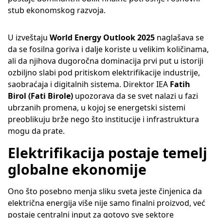
stub ekonomskog razvoja.
U izveštaju
World Energy Outlook 2025
naglašava se
da se fosilna goriva i dalje koriste u velikim količinama,
ali da njihova dugoročna dominacija prvi put u istoriji
ozbiljno slabi pod pritiskom elektrifikacije industrije,
saobraćaja i digitalnih sistema. Direktor IEA
Fatih
Birol (Fati Birole)
upozorava da se svet nalazi u fazi
ubrzanih promena, u kojoj se energetski sistemi
preoblikuju brže nego što institucije i infrastruktura
mogu da prate.
Elektrifikacija postaje temelj
globalne ekonomije
Ono što posebno menja sliku sveta jeste činjenica da
električna energija više nije samo finalni proizvod, već
postaje centralni input za gotovo sve sektore