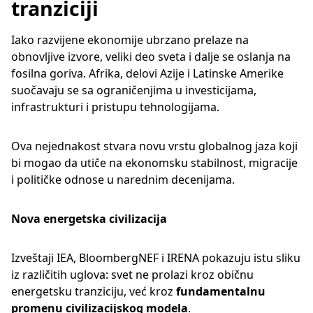
tranziciji
Iako razvijene ekonomije ubrzano prelaze na
obnovljive izvore, veliki deo sveta i dalje se oslanja na
fosilna goriva. Afrika, delovi Azije i Latinske Amerike
suočavaju se sa ograničenjima u investicijama,
infrastrukturi i pristupu tehnologijama.
Ova nejednakost stvara novu vrstu globalnog jaza koji
bi mogao da utiče na ekonomsku stabilnost, migracije
i političke odnose u narednim decenijama.
Nova energetska civilizacija
Izveštaji IEA, BloombergNEF i IRENA pokazuju istu sliku
iz različitih uglova: svet ne prolazi kroz običnu
energetsku tranziciju, već kroz
fundamentalnu
promenu civilizacijskog modela
.