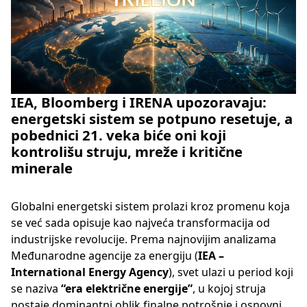
IEA, Bloomberg i IRENA upozoravaju:
energetski sistem se potpuno resetuje, a
pobednici 21. veka biće oni koji
kontrolišu struju, mreže i kritične
minerale
Globalni energetski sistem prolazi kroz promenu koja
se već sada opisuje kao najveća transformacija od
industrijske revolucije. Prema najnovijim analizama
Međunarodne agencije za energiju (
IEA –
International Energy Agency
), svet ulazi u period koji
se naziva
“era električne energije”
, u kojoj struja
postaje dominantni oblik finalne potrošnje i osnovni