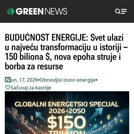
Pretraži
BUDUĆNOST ENERGIJE: Svet ulazi
u najveću transformaciju u istoriji –
150 biliona $, nova epoha struje i
borba za resurse
•
•
Jun. 17, 2026
Obnovljivi izvori energije
Sačuvaj za kasnije