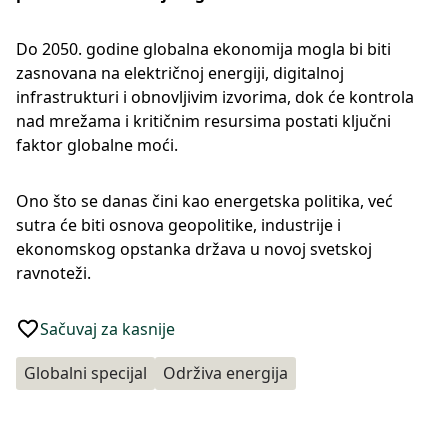
Do 2050. godine globalna ekonomija mogla bi biti
zasnovana na električnoj energiji, digitalnoj
infrastrukturi i obnovljivim izvorima, dok će kontrola
nad mrežama i kritičnim resursima postati ključni
faktor globalne moći.
Ono što se danas čini kao energetska politika, već
sutra će biti osnova geopolitike, industrije i
ekonomskog opstanka država u novoj svetskoj
ravnoteži.
Sačuvaj za kasnije
Globalni specijal
Održiva energija