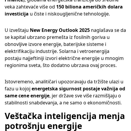
veka zahtevaće više od
150 biliona američkih dolara
investicija
u čiste i niskougljenične tehnologije.
U izveštaju
New Energy Outlook 2025
naglašava se da
se kapital ubrzano premešta iz fosilnih goriva u
obnovljive izvore energije, baterijske sisteme i
elektrifikaciju industrije. Solarna i vetroenergija
postaju najjeftiniji izvori električne energije u mnogim
regionima sveta, što dodatno ubrzava ovaj proces.
Istovremeno, analitičari upozoravaju da tržište ulazi u
fazu u kojoj
energetska sigurnost postaje važnija od
same cene energije
, jer države sve više razmišljaju o
stabilnosti snabdevanja, a ne samo o ekonomičnosti.
Veštačka inteligencija menja
potrošnju energije