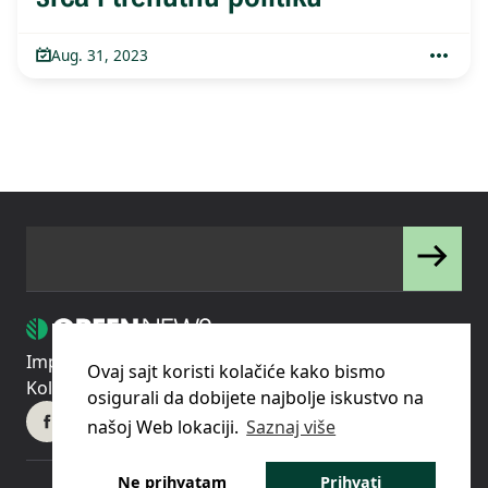
Aug. 31, 2023
Impressum
Uslovi korišćenja
Politika privatnosti
Ovaj sajt koristi kolačiće kako bismo
Kolačići
Pravila o korišćenju kolačića (cookies)
osigurali da dobijete najbolje iskustvo na
našoj Web lokaciji.
Saznaj više
Ne prihvatam
Prihvati