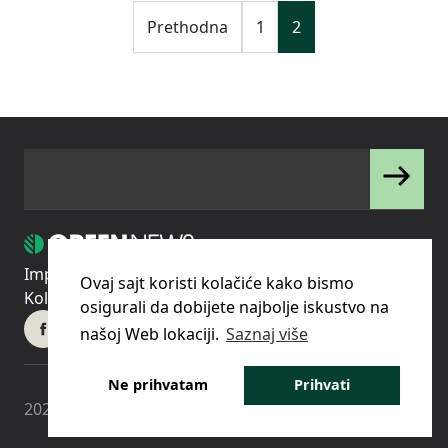
Prethodna
1
2
Impressum
Uslovi korišćenja
Politika privatnosti
Ovaj sajt koristi kolačiće kako bismo
Kolačići
Pravila o korišćenju kolačića (cookies)
osigurali da dobijete najbolje iskustvo na
našoj Web lokaciji.
Saznaj više
Ne prihvatam
Prihvati
2023 © - Green News d.o.o