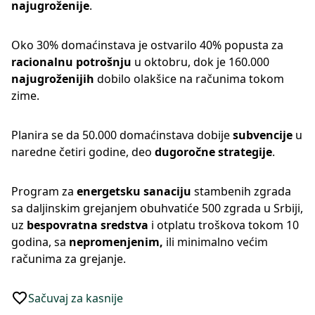
najugroženije
.
Oko 30% domaćinstava je ostvarilo 40% popusta za
racionalnu potrošnju
u oktobru, dok je 160.000
najugroženijih
dobilo olakšice na računima tokom
zime.
Planira se da 50.000 domaćinstava dobije
subvencije
u
naredne četiri godine, deo
dugoročne strategije
.
Program za
energetsku sanaciju
stambenih zgrada
sa daljinskim grejanjem obuhvatiće 500 zgrada u Srbiji,
uz
bespovratna sredstva
i otplatu troškova tokom 10
godina, sa
nepromenjenim,
ili minimalno većim
računima za grejanje.
Sačuvaj za kasnije