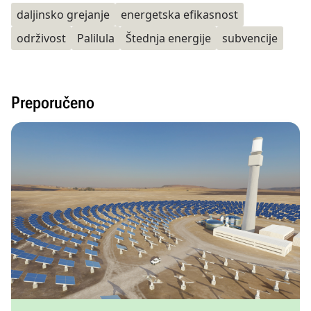
daljinsko grejanje
energetska efikasnost
održivost
Palilula
Štednja energije
subvencije
Preporučeno