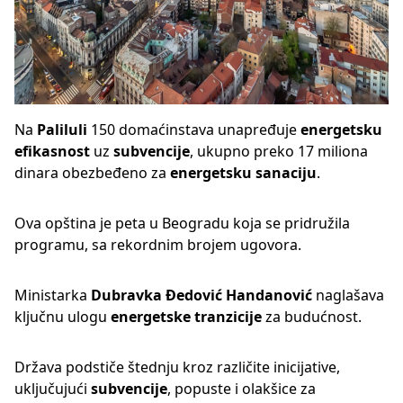
Na
Paliluli
150 domaćinstava unapređuje
energetsku
efikasnost
uz
subvencije
, ukupno preko 17 miliona
dinara obezbeđeno za
energetsku sanaciju
.
Ova opština je peta u Beogradu koja se pridružila
programu, sa rekordnim brojem ugovora.
Ministarka
Dubravka Đedović Handanović
naglašava
ključnu ulogu
energetske tranzicije
za budućnost.
Država podstiče štednju kroz različite inicijative,
uključujući
subvencije
, popuste i olakšice za