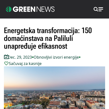
Pretraži
Energetska transformacija: 150
domaćinstava na Paliluli
unapređuje efikasnost
•
•
Dec. 29, 2023
Obnovljivi izvori energije
Sačuvaj za kasnije