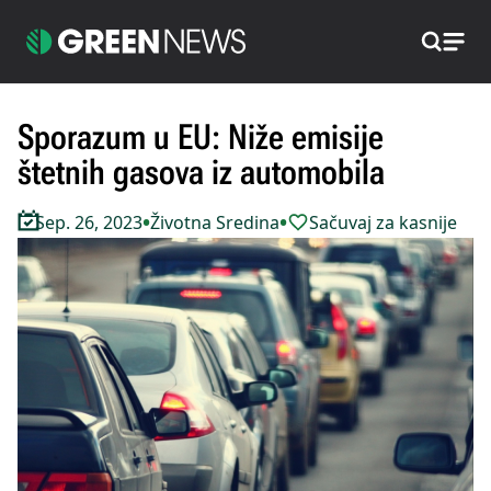
Pretraži
Sporazum u EU: Niže emisije
štetnih gasova iz automobila
•
•
Sep. 26, 2023
Životna Sredina
Sačuvaj za kasnije