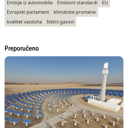
Emisije iz automobila
Emisioni standardi
EU
Evropski parlament
klimatske promene
kvalitet vazduha
štetni gasovi
Preporučeno