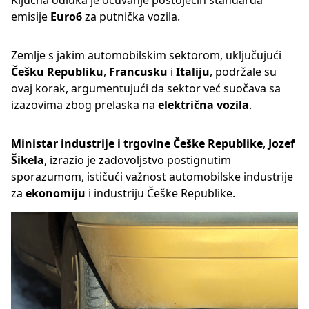
Ključna odluka je očuvanje postojećih standarda
emisije
Euro6
za putnička vozila.
Zemlje s jakim automobilskim sektorom, uključujući
Češku Republiku
,
Francusku
i
Italiju
, podržale su
ovaj korak, argumentujući da sektor već suočava sa
izazovima zbog prelaska na
električna vozila
.
Ministar industrije i trgovine Češke Republike
,
Jozef
Šikela
, izrazio je zadovoljstvo postignutim
sporazumom, ističući važnost automobilske industrije
za
ekonomiju
i industriju Češke Republike.