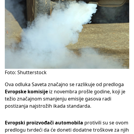
Foto: Shutterstock
Ova odluka Saveta značajno se razlikuje od predloga
Evropske komisije
iz novembra prošle godine, koji je
težio značajnom smanjenju emisije gasova radi
postizanja najstrožih ikada standarda.
Evropski proizvođači automobila
protivili su se ovom
predlogu tvrdeći da će doneti dodatne troškove za njih