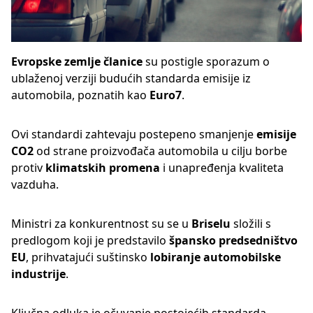
Evropske zemlje članice
su postigle sporazum o
ublaženoj verziji budućih standarda emisije iz
automobila, poznatih kao
Euro7
.
Ovi standardi zahtevaju postepeno smanjenje
emisije
CO2
od strane proizvođača automobila u cilju borbe
protiv
klimatskih promena
i unapređenja kvaliteta
vazduha.
Ministri za konkurentnost su se u
Briselu
složili s
predlogom koji je predstavilo
špansko predsedništvo
EU
, prihvatajući suštinsko
lobiranje automobilske
industrije
.