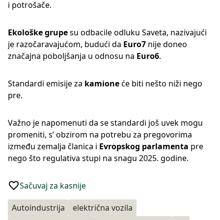
i potrošače.
Ekološke grupe
su odbacile odluku Saveta, nazivajući
je razočaravajućom, budući da
Euro7
nije doneo
značajna poboljšanja u odnosu na
Euro6
.
Standardi emisije za
kamione
će biti nešto niži nego
pre.
Važno je napomenuti da se standardi još uvek mogu
promeniti, s’ obzirom na potrebu za pregovorima
između zemalja članica i
Evropskog parlamenta
pre
nego što regulativa stupi na snagu 2025. godine.
Sačuvaj za kasnije
Autoindustrija
električna vozila