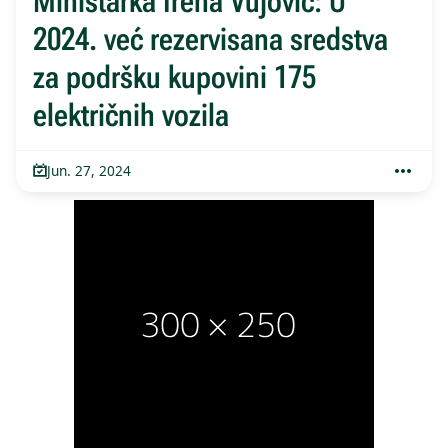
Ministarka Irena Vujović: U
2024. već rezervisana sredstva
za podršku kupovini 175
električnih vozila
Jun. 27, 2024