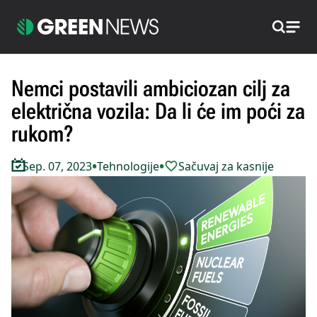
Pretraži
Nemci postavili ambiciozan cilj za
električna vozila: Da li će im poći za
rukom?
•
•
Sep. 07, 2023
Tehnologije
Sačuvaj za kasnije