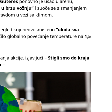
 Gutereš
ponovno je ušao u arenu,
 u brzu vožnju”
i suoče se s smanjenjem
pravdom u vezi sa klimom.
pregled koji nedvosmisleno
“ukida sva
čilo globalno povećanje temperature na
1,5
ja akcije, izjavljući –
Stigli smo do kraja
 –