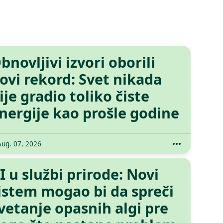
bnovljivi izvori oborili
ovi rekord: Svet nikada
ije gradio toliko čiste
nergije kao prošle godine
Aug. 07, 2026
I u službi prirode: Novi
istem mogao bi da spreči
vetanje opasnih algi pre