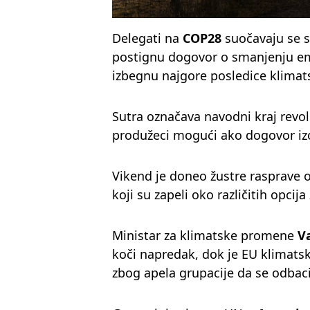
Delegati na
COP28
suočavaju se 
postignu dogovor o smanjenju emi
izbegnu najgore posledice klima
Sutra označava navodni kraj revo
produžeci mogući ako dogovor iz
Vikend je doneo žustre rasprave o
koji su zapeli oko različitih opcija
Ministar za klimatske promene
V
koči napredak, dok je EU klimatsk
zbog apela grupacije da se odbac