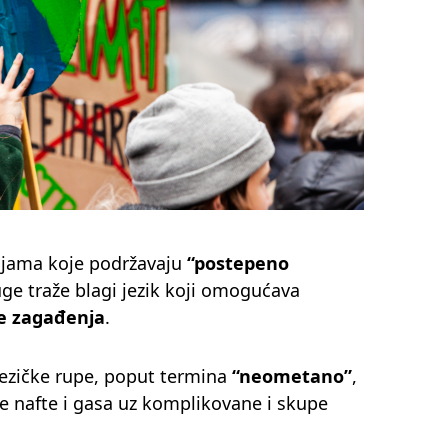
mljama koje podržavaju
“postepeno
uge traže blagi jezik koji omogućava
e zagađenja
.
jezičke rupe, poput termina
“neometano”
,
je nafte i gasa uz komplikovane i skupe