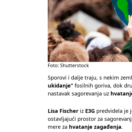
Foto: Shutterstock
Sporovi i dalje traju, s nekim ze
ukidanje”
fosilnih goriva, dok dr
nastavak sagorevanja uz
hvatanj
Lisa Fischer
iz
E3G
predvidela je 
ostavljajući prostor za sagorevan
mere za
hvatanje zagađenja
.