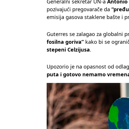
Generalni sekretar UN-a
Antonio
pozivajući pregovarače da
“pređu
emisija gasova staklene bašte i 
Guterres se zalagao za globalni 
fosilna goriva”
kako bi se ograni
stepeni Celzijusa
.
Upozorio je na opasnost od odlagan
puta i gotovo nemamo vremena