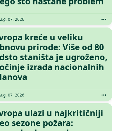
ego što nastane problem
Aug. 07, 2026
vropa kreće u veliku
bnovu prirode: Više od 80
dsto staništa je ugroženo,
očinje izrada nacionalnih
lanova
Aug. 07, 2026
vropa ulazi u najkritičniji
eo sezone požara: