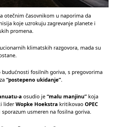
sa otečnim časovnikom u naporima da
sija koje uzrokuju zagrevanje planete i
tskih promena.
lucionarnih klimatskih razgovora, mada su
ostane.
 budućnosti fosilnih goriva, s pregovorima
 za
“postepeno ukidanje”
.
anuatu-a
osudio je
“malu manjinu”
koja
i lider
Wopke Hoekstra
kritikovao
OPEC
i sporazum usmeren na fosilna goriva.