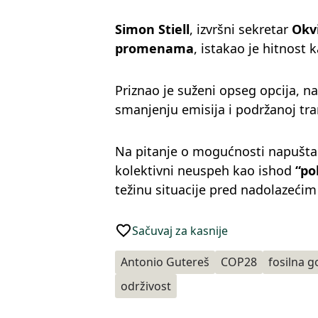
Simon Stiell
, izvršni sekretar
Okv
promenama
, istakao je hitnost 
Priznao je suženi opseg opcija, 
smanjenju emisija i podržanoj tran
Na pitanje o mogućnosti napušt
kolektivni neuspeh kao ishod
“po
težinu situacije pred nadolazeći
Sačuvaj za kasnije
Antonio Gutereš
COP28
fosilna g
održivost