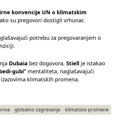
irne konvencije UN o klimatskim
kako su pregovori dostigli vrhunac.
naglašavajući potrebu za pregovaranjem o
ziciji.
anja
Dubaia
bez dogovora,
Stiell
je istakao
bedi-gubi”
mentaliteta, naglašavajući
m izazovima klimatskih promena.
oriva
globalno zagrevanje
klimatske promene