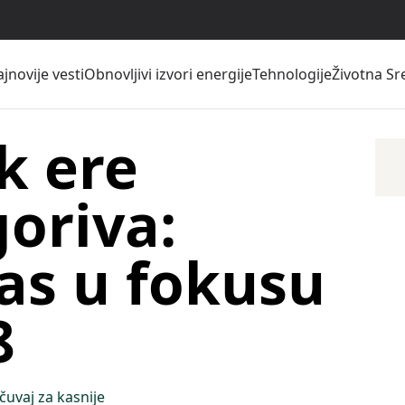
jnovije vesti
Obnovljivi izvori energije
Tehnologije
Životna Sr
k ere
goriva:
gas u fokusu
8
čuvaj za kasnije