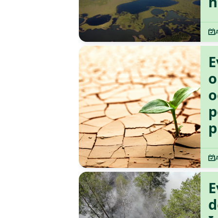
n
E
o
o
p
p
E
d