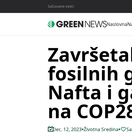
Sačuvane vesti
Naslovna
Na
Završeta
fosilnih 
Nafta i 
na COP2
•
•
Dec. 12, 2023
Životna Sredina
Sa