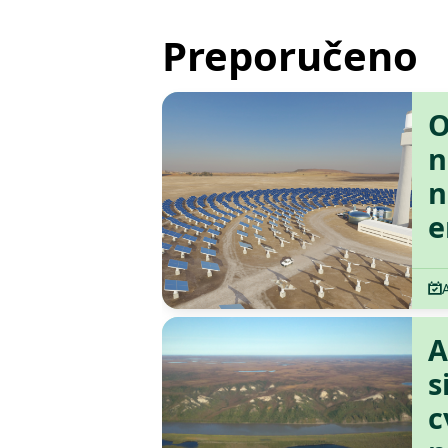
Preporučeno
O
n
n
e
A
s
c