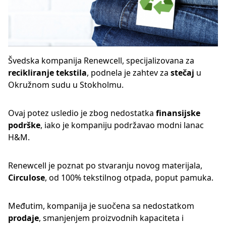
Švedska kompanija Renewcell, specijalizovana za
recikliranje tekstila
, podnela je zahtev za
stečaj
u
Okružnom sudu u Stokholmu.
Ovaj potez usledio je zbog nedostatka
finansijske
podrške
, iako je kompaniju podržavao modni lanac
H&M.
Renewcell je poznat po stvaranju novog materijala,
Circulose
, od 100% tekstilnog otpada, poput pamuka.
Međutim, kompanija je suočena sa nedostatkom
prodaje
, smanjenjem proizvodnih kapaciteta i