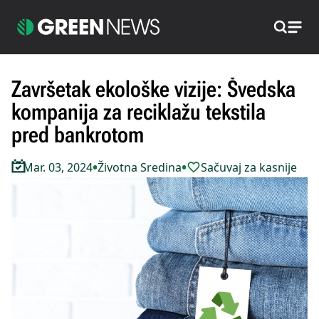
Pretraži
Završetak ekološke vizije: Švedska
kompanija za reciklažu tekstila
pred bankrotom
•
•
Mar. 03, 2024
Životna Sredina
Sačuvaj za kasnije