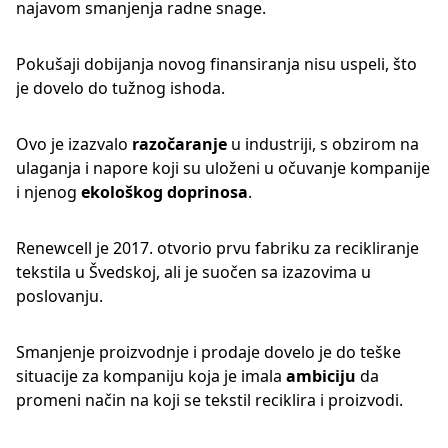
najavom smanjenja radne snage.
Pokušaji dobijanja novog finansiranja nisu uspeli, što
je dovelo do tužnog ishoda.
Ovo je izazvalo
razočaranje
u industriji, s obzirom na
ulaganja i napore koji su uloženi u očuvanje kompanije
i njenog
ekološkog doprinosa
.
Renewcell je 2017. otvorio prvu fabriku za recikliranje
tekstila u Švedskoj, ali je suočen sa izazovima u
poslovanju.
Smanjenje proizvodnje i prodaje dovelo je do teške
situacije za kompaniju koja je imala
ambiciju
da
promeni način na koji se tekstil reciklira i proizvodi.