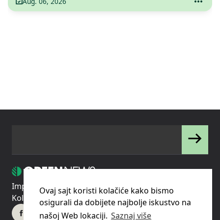
Aug. 06, 2026
Impressum
Uslovi korišćenja
Politika privatnosti
Ovaj sajt koristi kolačiće kako bismo
Kolačići
Pravila o korišćenju kolačića (cookies)
osigurali da dobijete najbolje iskustvo na
našoj Web lokaciji.
Saznaj više