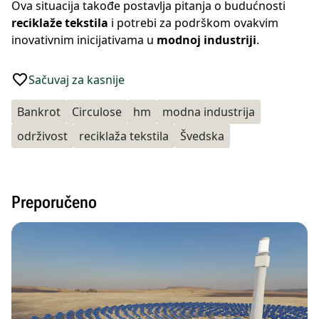
Ova situacija takođe postavlja pitanja o budućnosti
reciklaže tekstila
i potrebi za podrškom ovakvim
inovativnim inicijativama u
modnoj industriji
.
Sačuvaj za kasnije
Bankrot
Circulose
hm
modna industrija
održivost
reciklaža tekstila
Švedska
Preporučeno