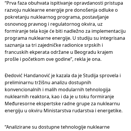
“Prva faza obuhvata ispitivanje opravdanosti pristupa
razvoju nuklearne energije pre donošenja odluke o
pokretanju nuklearnog programa, postavljanje
osnovnog pravnog i regulatornog okvira, uz
formiranje tela koje će biti nadležno za implementaciju
programa nuklearne energije. U studiju su integrisana
saznanja sa tri zajedničke radionice srpskih i
francuskih ekperata održane u Beogradu krajem
prošle i početkom ove godine”, rekla je ona.
Đedović Handanović je kazala da je Studija sprovela i
preliminarnu tržišnu analizu dostupnih
konvencionalnih i malih modularnih tehnologija
nuklearnih reaktora, kao i da je u toku formiranje
Međuresorne ekspertske radne grupe za nuklearnu
energiju u okviru Ministarstva rudarstva i energetike.
“Analizirane su dostupne tehnologije nuklearne