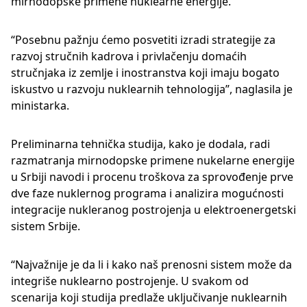
mirnodopske primene nuklearne energije.
“Posebnu pažnju ćemo posvetiti izradi strategije za
razvoj stručnih kadrova i privlačenju domaćih
stručnjaka iz zemlje i inostranstva koji imaju bogato
iskustvo u razvoju nuklearnih tehnologija”, naglasila je
ministarka.
Preliminarna tehnička studija, kako je dodala, radi
razmatranja mirnodopske primene nukelarne energije
u Srbiji navodi i procenu troškova za sprovođenje prve
dve faze nuklernog programa i analizira mogućnosti
integracije nukleranog postrojenja u elektroenergetski
sistem Srbije.
“Najvažnije je da li i kako naš prenosni sistem može da
integriše nuklearno postrojenje. U svakom od
scenarija koji studija predlaže uključivanje nuklearnih