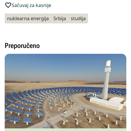
Sačuvaj za kasnije
nuklearna energija
Srbija
studija
Preporučeno