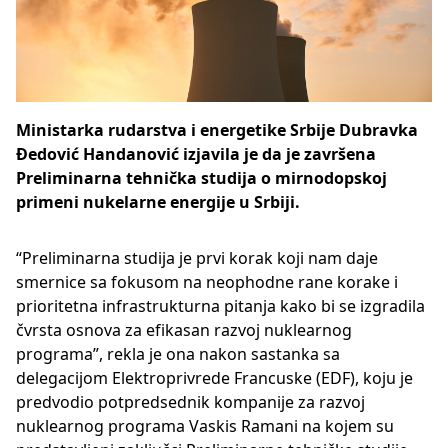
Ministarka rudarstva i energetike Srbije Dubravka
Đedović Handanović izjavila je da je završena
Preliminarna tehnička studija o mirnodopskoj
primeni nukelarne energije u Srbiji.
“Preliminarna studija je prvi korak koji nam daje
smernice sa fokusom na neophodne rane korake i
prioritetna infrastrukturna pitanja kako bi se izgradila
čvrsta osnova za efikasan razvoj nuklearnog
programa”, rekla je ona nakon sastanka sa
delegacijom Elektroprivrede Francuske (EDF), koju je
predvodio potpredsednik kompanije za razvoj
nuklearnog programa Vaskis Ramani na kojem su