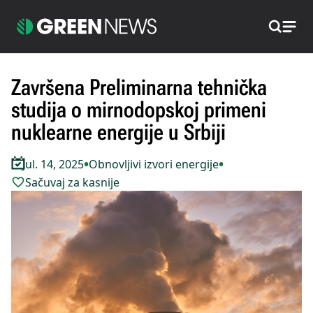
Pretraži
Završena Preliminarna tehnička
studija o mirnodopskoj primeni
nuklearne energije u Srbiji
•
•
Jul. 14, 2025
Obnovljivi izvori energije
Sačuvaj za kasnije