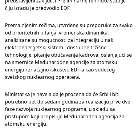
predstavljeni zaključci Preliminarne tehničke studije
čiju izradu je predvodio EDF.
Prema njenim rečima, utvrđene su preporuke za svako
od prioritetnih pitanja, vremenska dinamika,
analizirane su mogućnosti za integraciju u naš
elektroenergetski sistem i dostupne tržišne
tehnologije, pitanje obučavanja kadrova, oslanjajući se
na smernice Međunarodne agencije za atomsku
energiju i značajno iskustvo EDF-a kao vodećeg
svetskog nuklearnog operatera.
Ministarka je navela da je procena da će Srbiji biti
potrebno pet do sedam godina za realizaciju prve dve
faze razvoja nuklearnog programa, u skladu sa
pristupom koji propisuje Međunarodna agencija za
atomsku energiju.