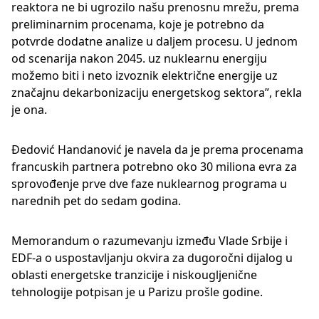
reaktora ne bi ugrozilo našu prenosnu mrežu, prema
preliminarnim procenama, koje je potrebno da
potvrde dodatne analize u daljem procesu. U jednom
od scenarija nakon 2045. uz nuklearnu energiju
možemo biti i neto izvoznik električne energije uz
značajnu dekarbonizaciju energetskog sektora”, rekla
je ona.
Đedović Handanović je navela da je prema procenama
francuskih partnera potrebno oko 30 miliona evra za
sprovođenje prve dve faze nuklearnog programa u
narednih pet do sedam godina.
Memorandum o razumevanju između Vlade Srbije i
EDF-a o uspostavljanju okvira za dugoročni dijalog u
oblasti energetske tranzicije i niskougljenične
tehnologije potpisan je u Parizu prošle godine.