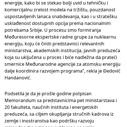
energije, kako bi se stekao bolji uvid u tehničku i
komercijalnu zrelost modela na tržištu, pouzdanost
uspostavljenih lanaca snabdevanja, kao i u stratešku
usklađenost dostupnih opcija prema nacionalnim
potrebama Srbije. U procesu smo formiranja
Međuresorne ekspertske radne grupe za nuklearnu
energiju, koju će činiti predstavnici relevantnih
ministarstva, akademskih institucija, javnih preduzeća
koja su uključena u proces i biće nadležna da prateći
smernice Međunarodne agencije za atomsku energiju
dalje koordinira razvojem programa”, rekla je Đedović
Handanović.
Podsetila je da je prošle godine potpisan
Memorandum sa predstavnicima pet ministarstava i
20 fakulteta, naučnih instituta i energetskih
preduzeća, sa ciljem okupljanja stručnih kadrova iz
zemlje i inostranstva kao podršku razvoju