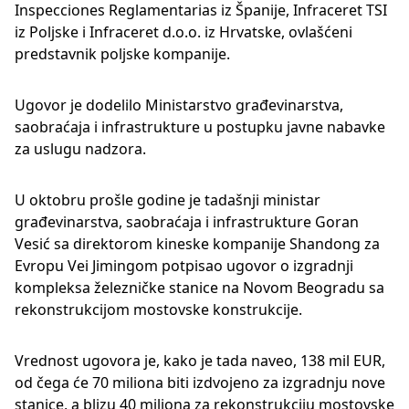
Inspecciones Reglamentarias iz Španije, Infraceret TSI
iz Poljske i Infraceret d.o.o. iz Hrvatske, ovlašćeni
predstavnik poljske kompanije.
Ugovor je dodelilo Ministarstvo građevinarstva,
saobraćaja i infrastrukture u postupku javne nabavke
za uslugu nadzora.
U oktobru prošle godine je tadašnji ministar
građevinarstva, saobraćaja i infrastrukture Goran
Vesić sa direktorom kineske kompanije Shandong za
Evropu Vei Jimingom potpisao ugovor o izgradnji
kompleksa železničke stanice na Novom Beogradu sa
rekonstrukcijom mostovske konstrukcije.
Vrednost ugovora je, kako je tada naveo, 138 mil EUR,
od čega će 70 miliona biti izdvojeno za izgradnju nove
stanice, a blizu 40 miliona za rekonstrukciju mostovske