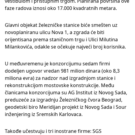
vestibulom i pristupnim trgom. Planirana površina ove
faze radova iznosi oko 17.000 kvadratnih metara.
Glavni objekat železničke stanice biće smešten uz
novoplaniranu ulicu Nova 1, a zgrada će biti
orijentisana prema staničnom trgu i Ulici Milutina
Milankovića, odakle se očekuje najveći broj korisnika.
U međuvremenu je konzorcijumu sedam firmi
dodeljen ugovor vredan 981 milion dinara (oko 8,3
miliona evra) za nadzor nad izgradnjom stanice i
rekonstrukcijom mostovske konstrukcije. Među
članicama konzorcijuma su AG Institut iz Novog Sada,
preduzeće za izgradnju Železničkog čvora Beograd,
geodetski biro Meridijan projekt iz Novog Sada i Sour
inženjering iz Sremskih Karlovaca.
Takođe učestvuju i tri inostrane firme: SGS