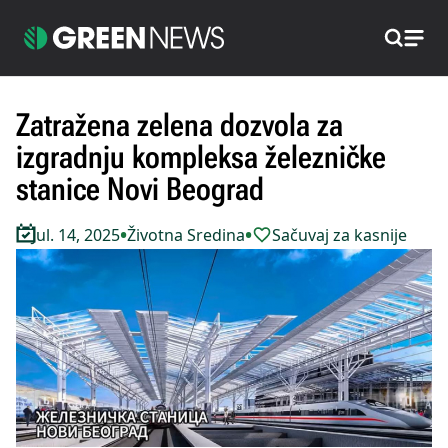
Pretraži
Zatražena zelena dozvola za
izgradnju kompleksa železničke
stanice Novi Beograd
•
•
Jul. 14, 2025
Životna Sredina
Sačuvaj za kasnije