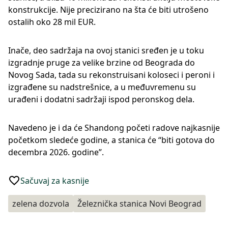
konstrukcije. Nije precizirano na šta će biti utrošeno
ostalih oko 28 mil EUR.
Inače, deo sadržaja na ovoj stanici sređen je u toku
izgradnje pruge za velike brzine od Beograda do
Novog Sada, tada su rekonstruisani koloseci i peroni i
izgrađene su nadstrešnice, a u međuvremenu su
urađeni i dodatni sadržaji ispod peronskog dela.
Navedeno je i da će Shandong početi radove najkasnije
početkom sledeće godine, a stanica će “biti gotova do
decembra 2026. godine”.
Sačuvaj za kasnije
zelena dozvola
Železnička stanica Novi Beograd