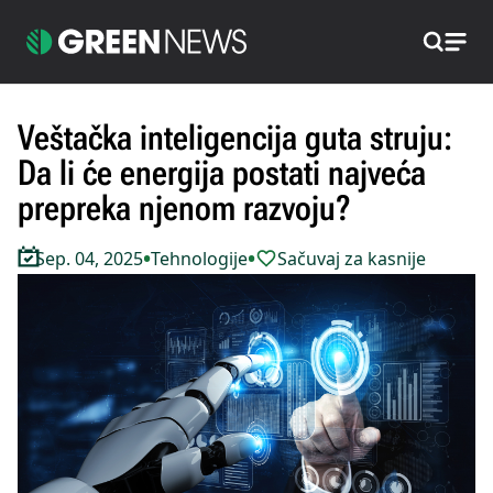
Pretraži
Veštačka inteligencija guta struju:
Da li će energija postati najveća
prepreka njenom razvoju?
•
•
Sep. 04, 2025
Tehnologije
Sačuvaj za kasnije