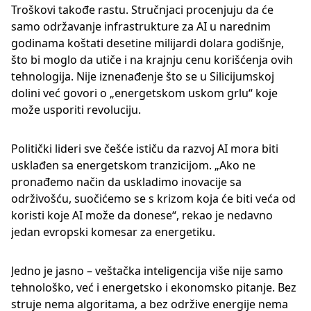
Troškovi takođe rastu. Stručnjaci procenjuju da će
samo održavanje infrastrukture za AI u narednim
godinama koštati desetine milijardi dolara godišnje,
što bi moglo da utiče i na krajnju cenu korišćenja ovih
tehnologija. Nije iznenađenje što se u Silicijumskoj
dolini već govori o „energetskom uskom grlu“ koje
može usporiti revoluciju.
Politički lideri sve češće ističu da razvoj AI mora biti
usklađen sa energetskom tranzicijom. „Ako ne
pronađemo način da uskladimo inovacije sa
održivošću, suočićemo se s krizom koja će biti veća od
koristi koje AI može da donese“, rekao je nedavno
jedan evropski komesar za energetiku.
Jedno je jasno – veštačka inteligencija više nije samo
tehnološko, već i energetsko i ekonomsko pitanje. Bez
struje nema algoritama, a bez održive energije nema