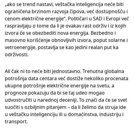
„ako se trend nastavi, veštačka inteligencija neće biti
ograničena brzinom razvoja čipova, već dostupnošću i
cenom električne energije“. Političari u SAD i Evropi već
raspravljaju o tome da li je ovakav rast održiv i iz kojih
izvora će se obezbediti nova energija. Bezbedno i
masovno korišćenje obnovljivih izvora, poput solarne i
vetroenergije, postavlja se kao jedini realan put ka
održivosti.
Ali čak ni to neće biti jednostavno. Trenutna globalna
potrošnja data centara već dostiže nekoliko procenata
ukupne potrošnje električne energije na svetu, a
prognoze pokazuju da bi se taj udeo mogao
udvostručiti u narednoj deceniji. To znači da će se svet
suočiti s ozbiljnim pitanjem – da li želimo da struja ide
u veštačku inteligenciju ili u domaćinstva, industriju i
transport.