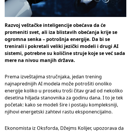
Razvoj veštačke inteligencije obećava da će
promeniti svet, ali iza blistavih obećanja krije se
ogromna senka – potrošnja energije. Da bi se
trenirali i pokretali veliki jezički modeli i drugi AI
sistemi, potrebne su količine struje koje se već sada
mere na nivou manjih država.
Prema izveštajima stručnjaka, jedan trening
najnaprednijih AI modela može potrošiti onoliko
energije koliko u proseku troši čitav grad od nekoliko
desetina hiljada stanovnika za godinu dana. I to je tek
početak: kako se modeli šire i postaju kompleksniji,
njihovi energetski zahtevi rastu eksponencijalno.
Ekonomista iz Oksforda, Džejms Kolijer, upozorava da