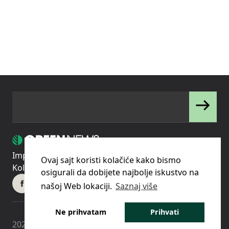
Impressum
Uslovi korišćenja
Politika privatnosti
Ovaj sajt koristi kolačiće kako bismo
Kolačići
Pravila o korišćenju kolačića (cookies)
osigurali da dobijete najbolje iskustvo na
našoj Web lokaciji.
Saznaj više
Ne prihvatam
Prihvati
2023 © - Green News d.o.o