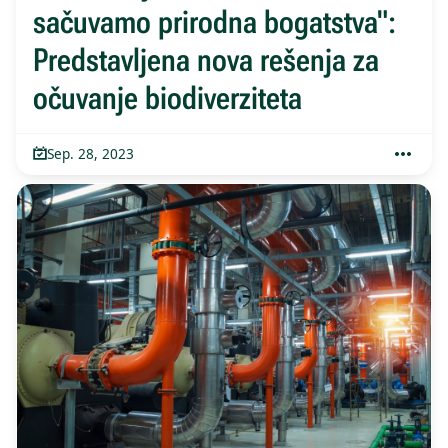
sačuvamo prirodna bogatstva":
Predstavljena nova rešenja za
očuvanje biodiverziteta
Sep. 28, 2023