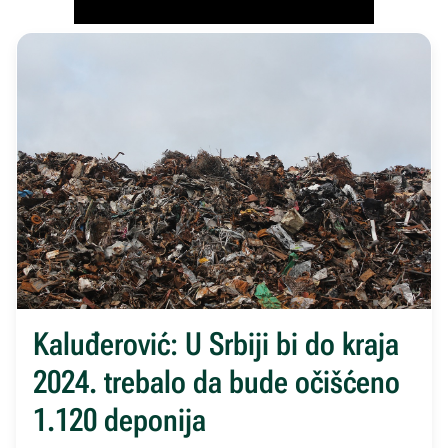
Kaluđerović: U Srbiji bi do kraja
2024. trebalo da bude očišćeno
1.120 deponija