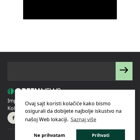
Impressum
Uslovi korišćenja
Politika privatnosti
Ovaj sajt koristi kolačiće kako bismo
Kolačići
Pravila o korišćenju kolačića (cookies)
osigurali da dobijete najbolje iskustvo na
našoj Web lokaciji.
Saznaj više
Ne prihvatam
Prihvati