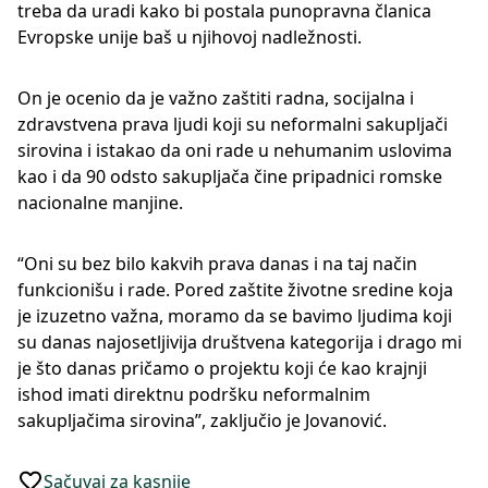
treba da uradi kako bi postala punopravna članica
Evropske unije baš u njihovoj nadležnosti.
On je ocenio da je važno zaštiti radna, socijalna i
zdravstvena prava ljudi koji su neformalni sakupljači
sirovina i istakao da oni rade u nehumanim uslovima
kao i da 90 odsto sakupljača čine pripadnici romske
nacionalne manjine.
“Oni su bez bilo kakvih prava danas i na taj način
funkcionišu i rade. Pored zaštite životne sredine koja
je izuzetno važna, moramo da se bavimo ljudima koji
su danas najosetljivija društvena kategorija i drago mi
je što danas pričamo o projektu koji će kao krajnji
ishod imati direktnu podršku neformalnim
sakupljačima sirovina”, zaključio je Jovanović.
Sačuvaj za kasnije