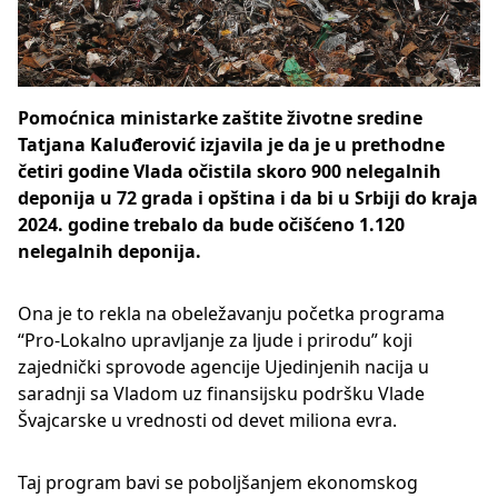
Pomoćnica ministarke zaštite životne sredine
Tatjana Kaluđerović izjavila je da je u prethodne
četiri godine Vlada očistila skoro 900 nelegalnih
deponija u 72 grada i opština i da bi u Srbiji do kraja
2024. godine trebalo da bude očišćeno 1.120
nelegalnih deponija.
Ona je to rekla na obeležavanju početka programa
“Pro-Lokalno upravljanje za ljude i prirodu” koji
zajednički sprovode agencije Ujedinjenih nacija u
saradnji sa Vladom uz finansijsku podršku Vlade
Švajcarske u vrednosti od devet miliona evra.
Taj program bavi se poboljšanjem ekonomskog