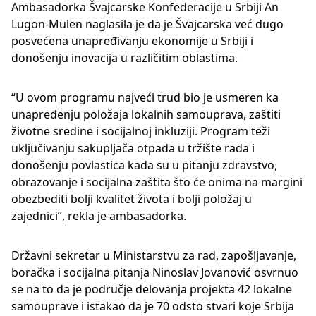
Ambasadorka Švajcarske Konfederacije u Srbiji An
Lugon-Mulen naglasila je da je Švajcarska već dugo
posvećena unapređivanju ekonomije u Srbiji i
donošenju inovacija u različitim oblastima.
“U ovom programu najveći trud bio je usmeren ka
unapređenju položaja lokalnih samouprava, zaštiti
životne sredine i socijalnoj inkluziji. Program teži
uključivanju sakupljača otpada u tržište rada i
donošenju povlastica kada su u pitanju zdravstvo,
obrazovanje i socijalna zaštita što će onima na margini
obezbediti bolji kvalitet života i bolji položaj u
zajednici”, rekla je ambasadorka.
Državni sekretar u Ministarstvu za rad, zapošljavanje,
boračka i socijalna pitanja Ninoslav Jovanović osvrnuo
se na to da je područje delovanja projekta 42 lokalne
samouprave i istakao da je 70 odsto stvari koje Srbija