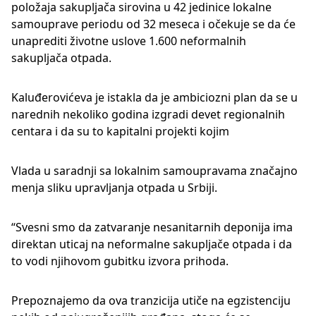
položaja sakupljača sirovina u 42 jedinice lokalne
samouprave periodu od 32 meseca i očekuje se da će
unaprediti životne uslove 1.600 neformalnih
sakupljača otpada.
Kaluđerovićeva je istakla da je ambiciozni plan da se u
narednih nekoliko godina izgradi devet regionalnih
centara i da su to kapitalni projekti kojim
Vlada u saradnji sa lokalnim samoupravama značajno
menja sliku upravljanja otpada u Srbiji.
“Svesni smo da zatvaranje nesanitarnih deponija ima
direktan uticaj na neformalne sakupljače otpada i da
to vodi njihovom gubitku izvora prihoda.
Prepoznajemo da ova tranzicija utiče na egzistenciju