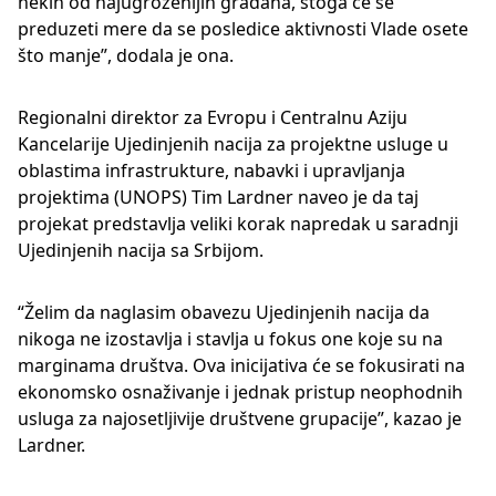
nekih od najugroženijih građana, stoga će se
preduzeti mere da se posledice aktivnosti Vlade osete
što manje”, dodala je ona.
Regionalni direktor za Evropu i Centralnu Aziju
Kancelarije Ujedinjenih nacija za projektne usluge u
oblastima infrastrukture, nabavki i upravljanja
projektima (UNOPS) Tim Lardner naveo je da taj
projekat predstavlja veliki korak napredak u saradnji
Ujedinjenih nacija sa Srbijom.
“Želim da naglasim obavezu Ujedinjenih nacija da
nikoga ne izostavlja i stavlja u fokus one koje su na
marginama društva. Ova inicijativa će se fokusirati na
ekonomsko osnaživanje i jednak pristup neophodnih
usluga za najosetljivije društvene grupacije”, kazao je
Lardner.