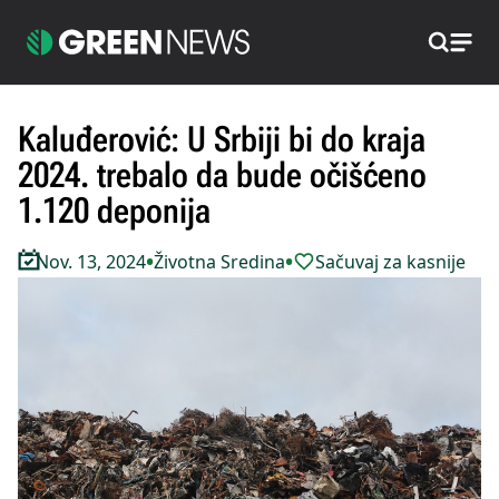
Pretraži
Kaluđerović: U Srbiji bi do kraja
2024. trebalo da bude očišćeno
1.120 deponija
•
•
Nov. 13, 2024
Životna Sredina
Sačuvaj za kasnije