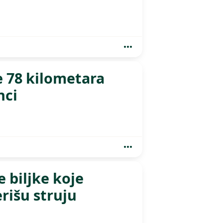
e 78 kilometara
nci
e biljke koje
rišu struju