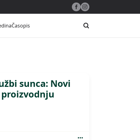
edina
Časopis
Pretraži
lužbi sunca: Novi
 proizvodnju