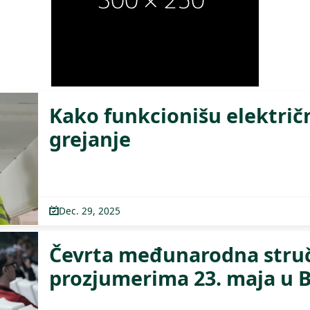
Kako funkcionišu električ
grejanje
Dec. 29, 2025
Čevrta međunarodna struč
prozjumerima 23. maja u 