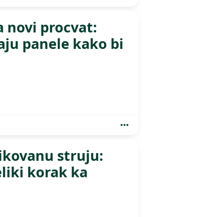
a novi procvat:
ju panele kako bi
fikovanu struju:
liki korak ka