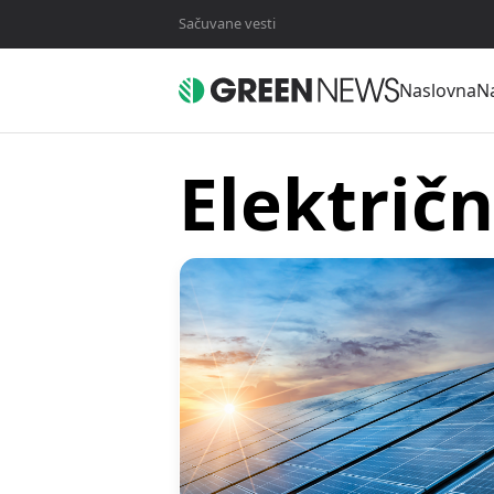
Sačuvane vesti
Naslovna
Na
Električ