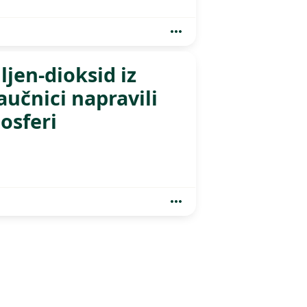
jen-dioksid iz
učnici napravili
mosferi