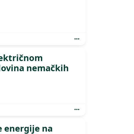
lektričnom
lovina nemačkih
e energije na