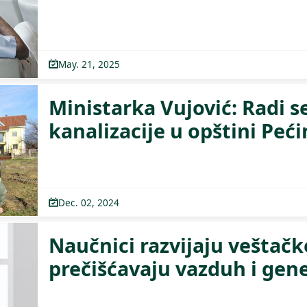
May. 21, 2025
Ministarka Vujović: Radi s
kanalizacije u opštini Peći
Dec. 02, 2024
Naučnici razvijaju veštačk
prečišćavaju vazduh i gene