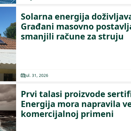
Solarna energija doživljav
Građani masovno postavlja
smanjili račune za struju
Jul. 31, 2026
Prvi talasi proizvode serti
Energija mora napravila ve
komercijalnoj primeni