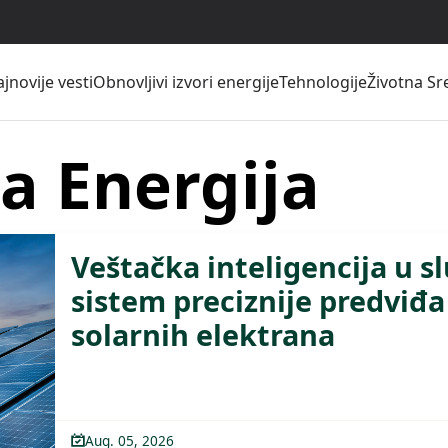
jnovije vesti
Obnovljivi izvori energije
Tehnologije
Životna Sr
na Energija
Veštačka inteligencija u s
sistem preciznije predviđa
solarnih elektrana
Aug. 05, 2026