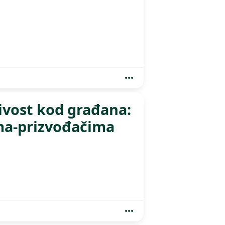
ivost kod građana:
ma-prizvođačima