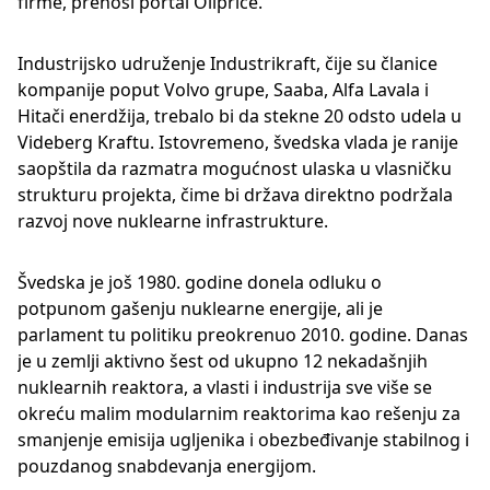
firme, prenosi portal Oilprice.
Industrijsko udruženje Industrikraft, čije su članice
kompanije poput Volvo grupe, Saaba, Alfa Lavala i
Hitači enerdžija, trebalo bi da stekne 20 odsto udela u
Videberg Kraftu. Istovremeno, švedska vlada je ranije
saopštila da razmatra mogućnost ulaska u vlasničku
strukturu projekta, čime bi država direktno podržala
razvoj nove nuklearne infrastrukture.
Švedska je još 1980. godine donela odluku o
potpunom gašenju nuklearne energije, ali je
parlament tu politiku preokrenuo 2010. godine. Danas
je u zemlji aktivno šest od ukupno 12 nekadašnjih
nuklearnih reaktora, a vlasti i industrija sve više se
okreću malim modularnim reaktorima kao rešenju za
smanjenje emisija ugljenika i obezbeđivanje stabilnog i
pouzdanog snabdevanja energijom.