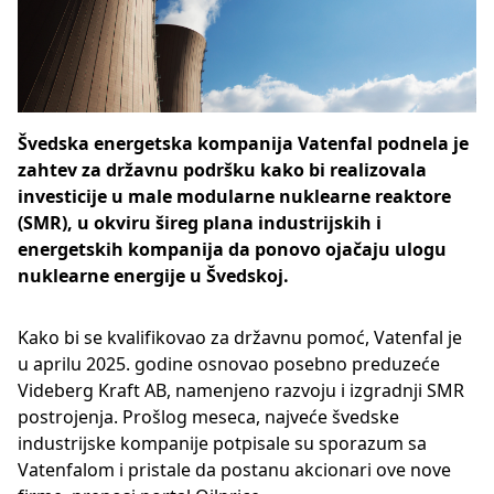
Švedska energetska kompanija Vatenfal podnela je
zahtev za državnu podršku kako bi realizovala
investicije u male modularne nuklearne reaktore
(SMR), u okviru šireg plana industrijskih i
energetskih kompanija da ponovo ojačaju ulogu
nuklearne energije u Švedskoj.
Kako bi se kvalifikovao za državnu pomoć, Vatenfal je
u aprilu 2025. godine osnovao posebno preduzeće
Videberg Kraft AB, namenjeno razvoju i izgradnji SMR
postrojenja. Prošlog meseca, najveće švedske
industrijske kompanije potpisale su sporazum sa
Vatenfalom i pristale da postanu akcionari ove nove