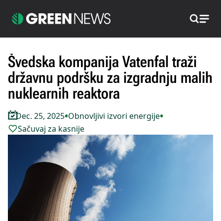
Pretraži
Švedska kompanija Vatenfal traži
državnu podršku za izgradnju malih
nuklearnih reaktora
•
•
Dec. 25, 2025
Obnovljivi izvori energije
Sačuvaj za kasnije