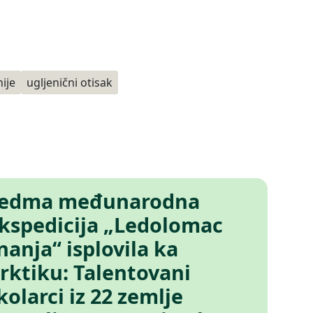
ije
ugljenični otisak
edma međunarodna
kspedicija „Ledolomac
nanja“ isplovila ka
rktiku: Talentovani
kolarci iz 22 zemlje