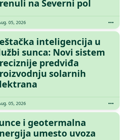
renuli na Severni pol
Aug. 05, 2026
eštačka inteligencija u
lužbi sunca: Novi sistem
reciznije predviđa
roizvodnju solarnih
lektrana
Aug. 05, 2026
unce i geotermalna
nergija umesto uvoza