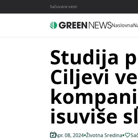
Sačuvane vesti
Naslovna
Na
Studija 
Ciljevi ve
kompani
isuviše s
•
•
Apr. 08, 2024
Životna Sredina
Sač