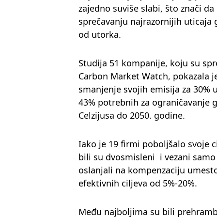
zajedno suviše slabi, što znači d
sprečavanju najrazornijih uticaja
od utorka.
Studija 51 kompanije, koju su spro
Carbon Market Watch, pokazala j
smanjenje svojih emisija za 30% 
43% potrebnih za ograničavanje g
Celzijusa do 2050. godine.
Iako je 19 firmi poboljšalo svoje c
bili su dvosmisleni i vezani samo 
oslanjali na kompenzaciju umesto
efektivnih ciljeva od 5%-20%.
Među najboljima su bili prehram