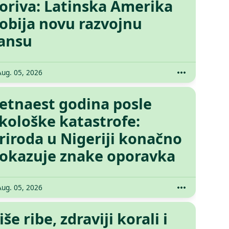
oriva: Latinska Amerika
obija novu razvojnu
ansu
Aug. 05, 2026
etnaest godina posle
kološke katastrofe:
riroda u Nigeriji konačno
okazuje znake oporavka
Aug. 05, 2026
iše ribe, zdraviji korali i