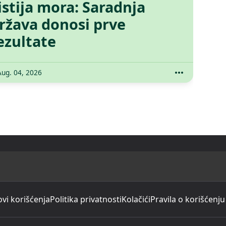
istija mora: Saradnja
ržava donosi prve
ezultate
Aug. 04, 2026
ovi korišćenja
Politika privatnosti
Kolačići
Pravila o korišćenju