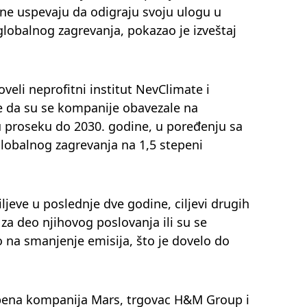
a ne uspevaju da odigraju svoju ulogu u
 globalnog zagrevanja, pokazao je izveštaj
veli neprofitni institut NevClimate i
e da su se kompanije obavezale na
u proseku do 2030. godine, u poređenju sa
lobalnog zagrevanja na 1,5 stepeni
iljeve u poslednje dve godine, ciljevi drugih
za deo njihovog poslovanja ili su se
 na smanjenje emisija, što je dovelo do
bena kompanija Mars, trgovac H&M Group i