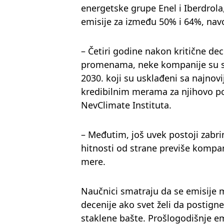
energetske grupe Enel i Iberdrola,
emisije za između 50% i 64%, navo
– Četiri godine nakon kritične de
promenama, neke kompanije su sh
2030. koji su usklađeni sa najnov
kredibilnim merama za njihovo pos
NevClimate Instituta.
– Međutim, još uvek postoji zabrin
hitnosti od strane previše kompa
mere.
Naučnici smatraju da se emisije m
decenije ako svet želi da postigne 
staklene bašte. Prošlogodišnje em