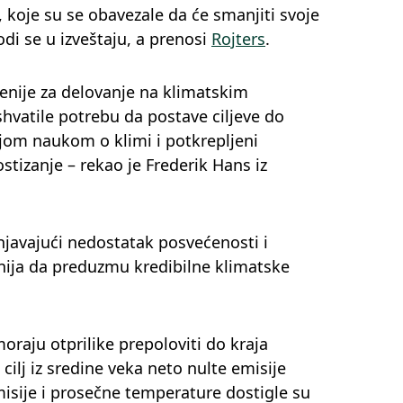
 koje su se obavezale da će smanjiti svoje
di se u izveštaju, a prenosi
Rojters
.
cenije za delovanje na klimatskim
vatile potrebu da postave ciljeve do
ijom naukom o klimi i potkrepljeni
tizanje – rekao je Frederik Hans iz
javajući nedostatak posvećenosti i
nija da preduzmu kredibilne klimatske
oraju otprilike prepoloviti do kraja
cilj iz sredine veka neto nulte emisije
isije i prosečne temperature dostigle su