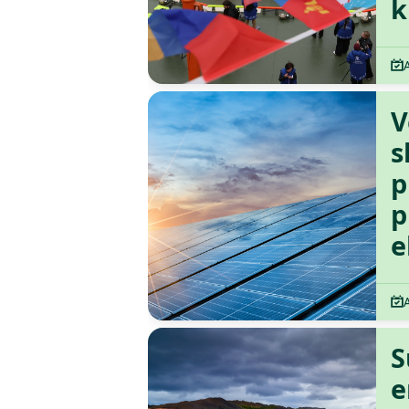
k
V
s
p
p
e
S
e