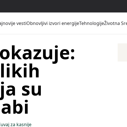
jnovije vesti
Obnovljivi izvori energije
Tehnologije
Životna Sr
pokazuje:
likih
ja su
labi
uvaj za kasnije