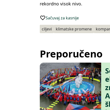
rekordno visok nivo.
Sačuvaj za kasnije
ciljevi
klimatske promene
kompan
Preporučeno
S
e
z
A
š