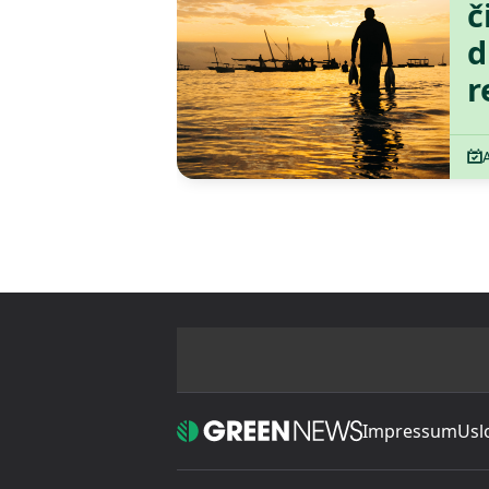
č
d
r
Impressum
Usl