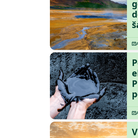
g
d
š
P
e
P
p
V