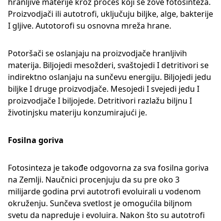
hranljive materije kroz proces koji se zove fotosinteza.
Proizvodjači ili autotrofi, uključuju biljke, alge, bakterije
I gljive. Autotorofi su osnovna mreža hrane.
Potoršači se oslanjaju na proizvodjače hranljivih
materija. Biljojedi mesožderi, svaštojedi I detritivori se
indirektno oslanjaju na sunčevu energiju. Biljojedi jedu
biljke I druge proizvodjače. Mesojedi I svejedi jedu I
proizvodjače I biljojede. Detritivori razlažu biljnu I
životinjsku materiju konzumirajući je.
Fosilna goriva
Fotosinteza je takođe odgovorna za sva fosilna goriva
na Zemlji. Naučnici procenjuju da su pre oko 3
milijarde godina prvi autotrofi evoluirali u vodenom
okruženju. Sunčeva svetlost je omogućila biljnom
svetu da napreduje i evoluira. Nakon što su autotrofi