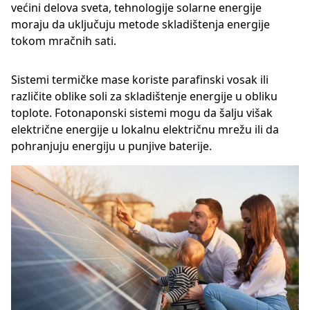
većini delova sveta, tehnologije solarne energije
moraju da uključuju metode skladištenja energije
tokom mračnih sati.
Sistemi termičke mase koriste parafinski vosak ili
različite oblike soli za skladištenje energije u obliku
toplote. Fotonaponski sistemi mogu da šalju višak
električne energije u lokalnu električnu mrežu ili da
pohranjuju energiju u punjive baterije.