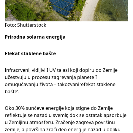
Foto: Shutterstock
Prirodna solarna energija
Efekat staklene bašte
Infracrveni, vidljivi I UV talasi koji dopiru do Zemlje
učestvuju u procesu zagrevanja planete I
omugućavanju života – takozvani ‘efekat staklene
bašte’.
Oko 30% sunčeve energije koja stigne do Zemlje
reflektuje se nazad u svemir, dok se ostatak apsorbuje
u Zemljinu atmosferu. Zračenje zagreva površinu
zemlje, a površina zrači deo energije nazad u obliku