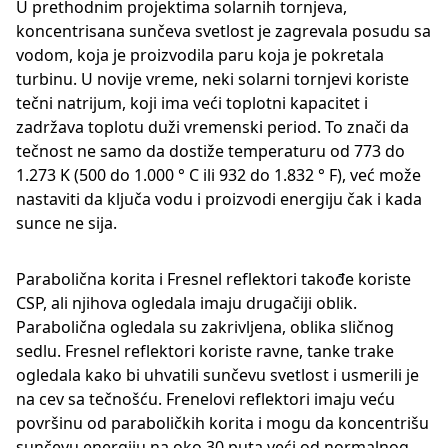
U prethodnim projektima solarnih tornjeva,
koncentrisana sunčeva svetlost je zagrevala posudu sa
vodom, koja je proizvodila paru koja je pokretala
turbinu. U novije vreme, neki solarni tornjevi koriste
tečni natrijum, koji ima veći toplotni kapacitet i
zadržava toplotu duži vremenski period. To znači da
tečnost ne samo da dostiže temperaturu od 773 do
1.273 K (500 do 1.000 ° C ili 932 do 1.832 ° F), već može
nastaviti da ključa vodu i proizvodi energiju čak i kada
sunce ne sija.
Parabolična korita i Fresnel reflektori takođe koriste
CSP, ali njihova ogledala imaju drugačiji oblik.
Parabolična ogledala su zakrivljena, oblika sličnog
sedlu. Fresnel reflektori koriste ravne, tanke trake
ogledala kako bi uhvatili sunčevu svetlost i usmerili je
na cev sa tečnošću. Frenelovi reflektori imaju veću
površinu od paraboličkih korita i mogu da koncentrišu
sunčevu energiju na oko 30 puta veći od normalnog