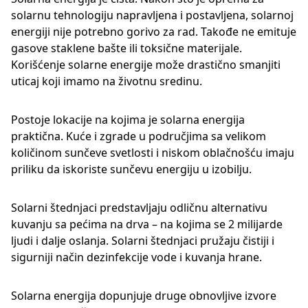
solarnu tehnologiju napravljena i postavljena, solarnoj
energiji nije potrebno gorivo za rad. Takođe ne emituje
gasove staklene bašte ili toksične materijale.
Korišćenje solarne energije može drastično smanjiti
uticaj koji imamo na životnu sredinu.
Postoje lokacije na kojima je solarna energija
praktična. Kuće i zgrade u područjima sa velikom
količinom sunčeve svetlosti i niskom oblačnošću imaju
priliku da iskoriste sunčevu energiju u izobilju.
Solarni štednjaci predstavljaju odličnu alternativu
kuvanju sa pećima na drva – na kojima se 2 milijarde
ljudi i dalje oslanja. Solarni štednjaci pružaju čistiji i
sigurniji način dezinfekcije vode i kuvanja hrane.
Solarna energija dopunjuje druge obnovljive izvore