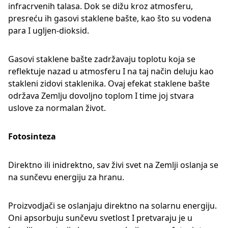
infracrvenih talasa. Dok se dižu kroz atmosferu,
presreću ih gasovi staklene bašte, kao što su vodena
para I ugljen-dioksid.
Gasovi staklene bašte zadržavaju toplotu koja se
reflektuje nazad u atmosferu I na taj način deluju kao
stakleni zidovi staklenika. Ovaj efekat staklene bašte
održava Zemlju dovoljno toplom I time joj stvara
uslove za normalan život.
Fotosinteza
Direktno ili inidrektno, sav živi svet na Zemlji oslanja se
na sunčevu energiju za hranu.
Proizvodjači se oslanjaju direktno na solarnu energiju.
Oni apsorbuju sunčevu svetlost I pretvaraju je u