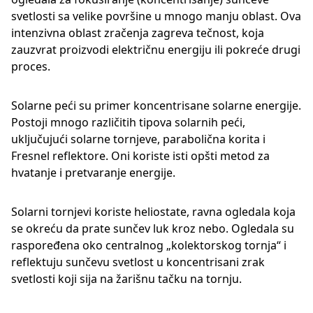
svetlosti sa velike površine u mnogo manju oblast. Ova
intenzivna oblast zračenja zagreva tečnost, koja
zauzvrat proizvodi električnu energiju ili pokreće drugi
proces.
Solarne peći su primer koncentrisane solarne energije.
Postoji mnogo različitih tipova solarnih peći,
uključujući solarne tornjeve, parabolična korita i
Fresnel reflektore. Oni koriste isti opšti metod za
hvatanje i pretvaranje energije.
Solarni tornjevi koriste heliostate, ravna ogledala koja
se okreću da prate sunčev luk kroz nebo. Ogledala su
raspoređena oko centralnog „kolektorskog tornja“ i
reflektuju sunčevu svetlost u koncentrisani zrak
svetlosti koji sija na žarišnu tačku na tornju.