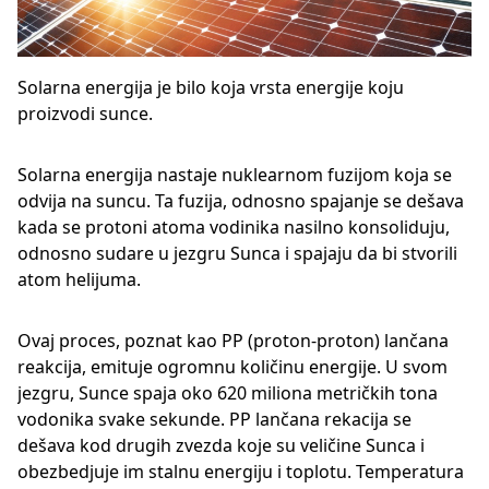
Solarna energija je bilo koja vrsta energije koju
proizvodi sunce.
Solarna energija nastaje nuklearnom fuzijom koja se
odvija na suncu. Ta fuzija, odnosno spajanje se dešava
kada se protoni atoma vodinika nasilno konsoliduju,
odnosno sudare u jezgru Sunca i spajaju da bi stvorili
atom helijuma.
Ovaj proces, poznat kao PP (proton-proton) lančana
reakcija, emituje ogromnu količinu energije. U svom
jezgru, Sunce spaja oko 620 miliona metričkih tona
vodonika svake sekunde. PP lančana rekacija se
dešava kod drugih zvezda koje su veličine Sunca i
obezbedjuje im stalnu energiju i toplotu. Temperatura