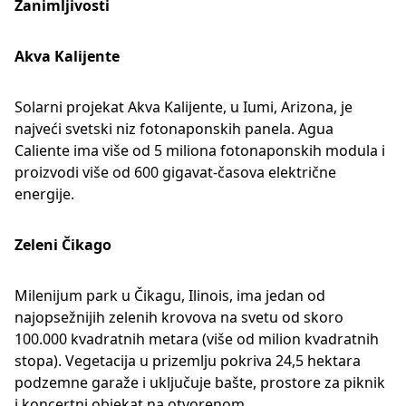
Zanimljivosti
Akva Kalijente
Solarni projekat Akva Kalijente, u Iumi, Arizona, je
najveći svetski niz fotonaponskih panela. Agua
Caliente ima više od 5 miliona fotonaponskih modula i
proizvodi više od 600 gigavat-časova električne
energije.
Zeleni Čikago
Milenijum park u Čikagu, Ilinois, ima jedan od
najopsežnijih zelenih krovova na svetu od skoro
100.000 kvadratnih metara (više od milion kvadratnih
stopa). Vegetacija u prizemlju pokriva 24,5 hektara
podzemne garaže i uključuje bašte, prostore za piknik
i koncertni objekat na otvorenom.