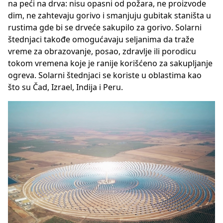
na peći na drva: nisu opasni od požara, ne proizvode
dim, ne zahtevaju gorivo i smanjuju gubitak staništa u
rustima gde bi se drveće sakupilo za gorivo. Solarni
štednjaci takođe omogućavaju seljanima da traže
vreme za obrazovanje, posao, zdravlje ili porodicu
tokom vremena koje je ranije korišćeno za sakupljanje
ogreva. Solarni štednjaci se koriste u oblastima kao
što su Čad, Izrael, Indija i Peru.