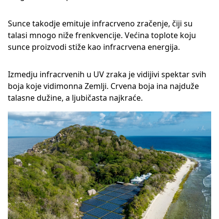
Sunce takodje emituje infracrveno zračenje, čiji su
talasi mnogo niže frenkvencije. Većina toplote koju
sunce proizvodi stiže kao infracrvena energija.
Izmedju infracrvenih u UV zraka je vidijivi spektar svih
boja koje vidimonna Zemlji. Crvena boja ina najduže
talasne dužine, a ljubičasta najkraće.