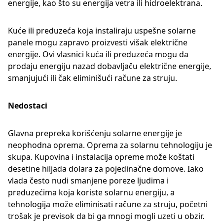
energije, kao što su energija vetra ili hidroelektrana.
Kuće ili preduzeća koja instaliraju uspešne solarne
panele mogu zapravo proizvesti višak električne
energije. Ovi vlasnici kuća ili preduzeća mogu da
prodaju energiju nazad dobavljaču električne energije,
smanjujući ili čak eliminišući račune za struju.
Nedostaci
Glavna prepreka korišćenju solarne energije je
neophodna oprema. Oprema za solarnu tehnologiju je
skupa. Kupovina i instalacija opreme može koštati
desetine hiljada dolara za pojedinačne domove. Iako
vlada često nudi smanjene poreze ljudima i
preduzećima koja koriste solarnu energiju, a
tehnologija može eliminisati račune za struju, početni
trošak je previsok da bi ga mnogi mogli uzeti u obzir.