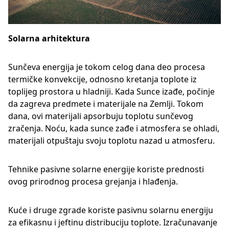
Solarna arhitektura
Sunčeva energija je tokom celog dana deo procesa
termičke konvekcije, odnosno kretanja toplote iz
toplijeg prostora u hladniji. Kada Sunce izađe, počinje
da zagreva predmete i materijale na Zemlji. Tokom
dana, ovi materijali apsorbuju toplotu sunčevog
zračenja. Noću, kada sunce zađe i atmosfera se ohladi,
materijali otpuštaju svoju toplotu nazad u atmosferu.
Tehnike pasivne solarne energije koriste prednosti
ovog prirodnog procesa grejanja i hlađenja.
Kuće i druge zgrade koriste pasivnu solarnu energiju
za efikasnu i jeftinu distribuciju toplote. Izračunavanje