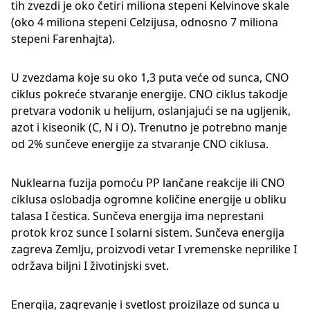
tih zvezdi je oko četiri miliona stepeni Kelvinove skale
(oko 4 miliona stepeni Celzijusa, odnosno 7 miliona
stepeni Farenhajta).
U zvezdama koje su oko 1,3 puta veće od sunca, CNO
ciklus pokreće stvaranje energije. CNO ciklus takodje
pretvara vodonik u helijum, oslanjajući se na ugljenik,
azot i kiseonik (C, N i O). Trenutno je potrebno manje
od 2% sunčeve energije za stvaranje CNO ciklusa.
Nuklearna fuzija pomoću PP lančane reakcije ili CNO
ciklusa oslobadja ogromne količine energije u obliku
talasa I čestica. Sunčeva energija ima neprestani
protok kroz sunce I solarni sistem. Sunčeva energija
zagreva Zemlju, proizvodi vetar I vremenske neprilike I
održava biljni I životinjski svet.
Energija, zagrevanje i svetlost proizilaze od sunca u