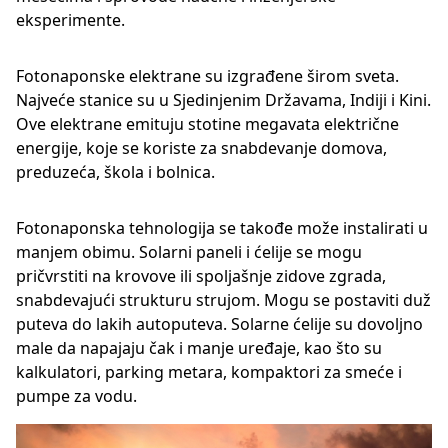
eksperimente.
Fotonaponske elektrane su izgrađene širom sveta.
Najveće stanice su u Sjedinjenim Državama, Indiji i Kini.
Ove elektrane emituju stotine megavata električne
energije, koje se koriste za snabdevanje domova,
preduzeća, škola i bolnica.
Fotonaponska tehnologija se takođe može instalirati u
manjem obimu. Solarni paneli i ćelije se mogu
pričvrstiti na krovove ili spoljašnje zidove zgrada,
snabdevajući strukturu strujom. Mogu se postaviti duž
puteva do lakih autoputeva. Solarne ćelije su dovoljno
male da napajaju čak i manje uređaje, kao što su
kalkulatori, parking metara, kompaktori za smeće i
pumpe za vodu.