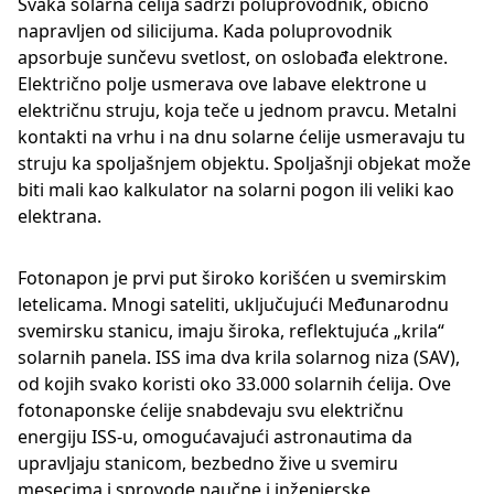
Svaka solarna ćelija sadrži poluprovodnik, obično
napravljen od silicijuma. Kada poluprovodnik
apsorbuje sunčevu svetlost, on oslobađa elektrone.
Električno polje usmerava ove labave elektrone u
električnu struju, koja teče u jednom pravcu. Metalni
kontakti na vrhu i na dnu solarne ćelije usmeravaju tu
struju ka spoljašnjem objektu. Spoljašnji objekat može
biti mali kao kalkulator na solarni pogon ili veliki kao
elektrana.
Fotonapon je prvi put široko korišćen u svemirskim
letelicama. Mnogi sateliti, uključujući Međunarodnu
svemirsku stanicu, imaju široka, reflektujuća „krila“
solarnih panela. ISS ima dva krila solarnog niza (SAV),
od kojih svako koristi oko 33.000 solarnih ćelija. Ove
fotonaponske ćelije snabdevaju svu električnu
energiju ISS-u, omogućavajući astronautima da
upravljaju stanicom, bezbedno žive u svemiru
mesecima i sprovode naučne i inženjerske