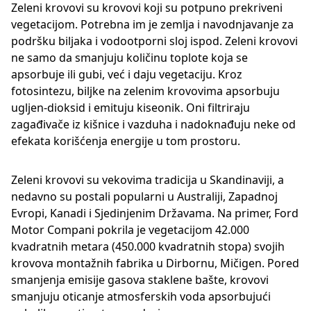
Zeleni krovovi su krovovi koji su potpuno prekriveni
vegetacijom. Potrebna im je zemlja i navodnjavanje za
podršku biljaka i vodootporni sloj ispod. Zeleni krovovi
ne samo da smanjuju količinu toplote koja se
apsorbuje ili gubi, već i daju vegetaciju. Kroz
fotosintezu, biljke na zelenim krovovima apsorbuju
ugljen-dioksid i emituju kiseonik. Oni filtriraju
zagađivače iz kišnice i vazduha i nadoknađuju neke od
efekata korišćenja energije u tom prostoru.
Zeleni krovovi su vekovima tradicija u Skandinaviji, a
nedavno su postali popularni u Australiji, Zapadnoj
Evropi, Kanadi i Sjedinjenim Državama. Na primer, Ford
Motor Compani pokrila je vegetacijom 42.000
kvadratnih metara (450.000 kvadratnih stopa) svojih
krovova montažnih fabrika u Dirbornu, Mičigen. Pored
smanjenja emisije gasova staklene bašte, krovovi
smanjuju oticanje atmosferskih voda apsorbujući