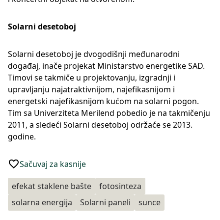
Solarni desetoboj
Solarni desetoboj je dvogodišnji međunarodni
događaj, inače projekat Ministarstvo energetike SAD.
Timovi se takmiče u projektovanju, izgradnji i
upravljanju najatraktivnijom, najefikasnijom i
energetski najefikasnijom kućom na solarni pogon.
Tim sa Univerziteta Merilend pobedio je na takmičenju
2011, a sledeći Solarni desetoboj održaće se 2013.
godine.
Sačuvaj za kasnije
efekat staklene bašte
fotosinteza
solarna energija
Solarni paneli
sunce