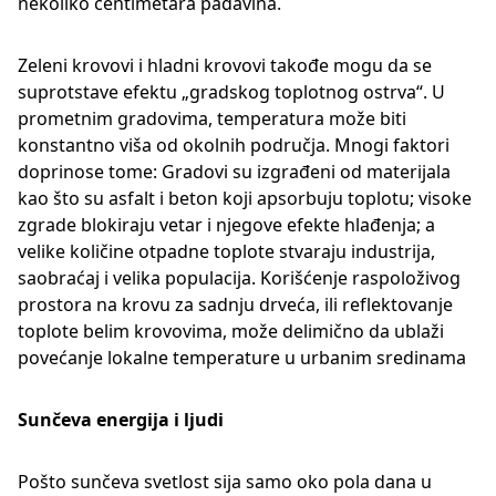
nekoliko centimetara padavina.
Zeleni krovovi i hladni krovovi takođe mogu da se
suprotstave efektu „gradskog toplotnog ostrva“. U
prometnim gradovima, temperatura može biti
konstantno viša od okolnih područja. Mnogi faktori
doprinose tome: Gradovi su izgrađeni od materijala
kao što su asfalt i beton koji apsorbuju toplotu; visoke
zgrade blokiraju vetar i njegove efekte hlađenja; a
velike količine otpadne toplote stvaraju industrija,
saobraćaj i velika populacija. Korišćenje raspoloživog
prostora na krovu za sadnju drveća, ili reflektovanje
toplote belim krovovima, može delimično da ublaži
povećanje lokalne temperature u urbanim sredinama
Sunčeva energija i ljudi
Pošto sunčeva svetlost sija samo oko pola dana u