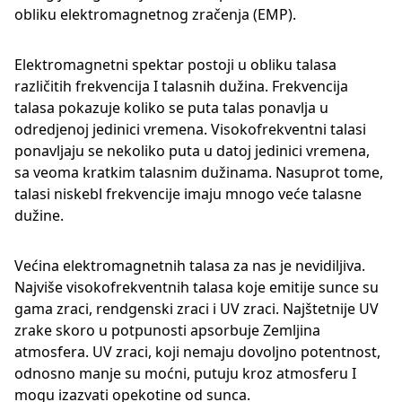
obliku elektromagnetnog zračenja (EMP).
Elektromagnetni spektar postoji u obliku talasa
različitih frekvencija I talasnih dužina. Frekvencija
talasa pokazuje koliko se puta talas ponavlja u
odredjenoj jedinici vremena. Visokofrekventni talasi
ponavljaju se nekoliko puta u datoj jedinici vremena,
sa veoma kratkim talasnim dužinama. Nasuprot tome,
talasi niskebl frekvencije imaju mnogo veće talasne
dužine.
Većina elektromagnetnih talasa za nas je nevidiljiva.
Najviše visokofrekventnih talasa koje emitije sunce su
gama zraci, rendgenski zraci i UV zraci. Najštetnije UV
zrake skoro u potpunosti apsorbuje Zemljina
atmosfera. UV zraci, koji nemaju dovoljno potentnost,
odnosno manje su moćni, putuju kroz atmosferu I
mogu izazvati opekotine od sunca.