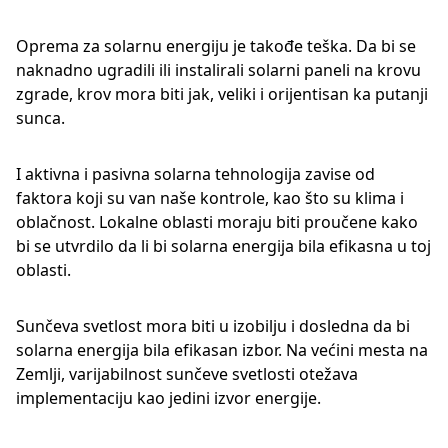
Oprema za solarnu energiju je takođe teška. Da bi se
naknadno ugradili ili instalirali solarni paneli na krovu
zgrade, krov mora biti jak, veliki i orijentisan ka putanji
sunca.
I aktivna i pasivna solarna tehnologija zavise od
faktora koji su van naše kontrole, kao što su klima i
oblačnost. Lokalne oblasti moraju biti proučene kako
bi se utvrdilo da li bi solarna energija bila efikasna u toj
oblasti.
Sunčeva svetlost mora biti u izobilju i dosledna da bi
solarna energija bila efikasan izbor. Na većini mesta na
Zemlji, varijabilnost sunčeve svetlosti otežava
implementaciju kao jedini izvor energije.