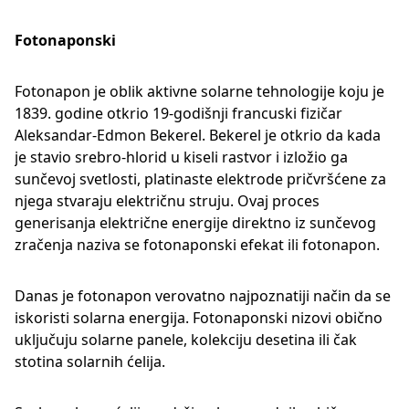
Fotonaponski
Fotonapon je oblik aktivne solarne tehnologije koju je
1839. godine otkrio 19-godišnji francuski fizičar
Aleksandar-Edmon Bekerel. Bekerel je otkrio da kada
je stavio srebro-hlorid u kiseli rastvor i izložio ga
sunčevoj svetlosti, platinaste elektrode pričvršćene za
njega stvaraju električnu struju. Ovaj proces
generisanja električne energije direktno iz sunčevog
zračenja naziva se fotonaponski efekat ili fotonapon.
Danas je fotonapon verovatno najpoznatiji način da se
iskoristi solarna energija. Fotonaponski nizovi obično
uključuju solarne panele, kolekciju desetina ili čak
stotina solarnih ćelija.