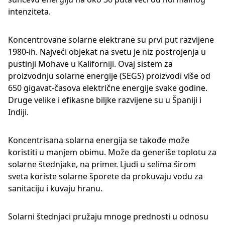
intenziteta.
Koncentrovane solarne elektrane su prvi put razvijene
1980-ih. Najveći objekat na svetu je niz postrojenja u
pustinji Mohave u Kaliforniji. Ovaj sistem za
proizvodnju solarne energije (SEGS) proizvodi više od
650 gigavat-časova električne energije svake godine.
Druge velike i efikasne biljke razvijene su u Španiji i
Indiji.
Koncentrisana solarna energija se takođe može
koristiti u manjem obimu. Može da generiše toplotu za
solarne štednjake, na primer. Ljudi u selima širom
sveta koriste solarne šporete da prokuvaju vodu za
sanitaciju i kuvaju hranu.
Solarni štednjaci pružaju mnoge prednosti u odnosu