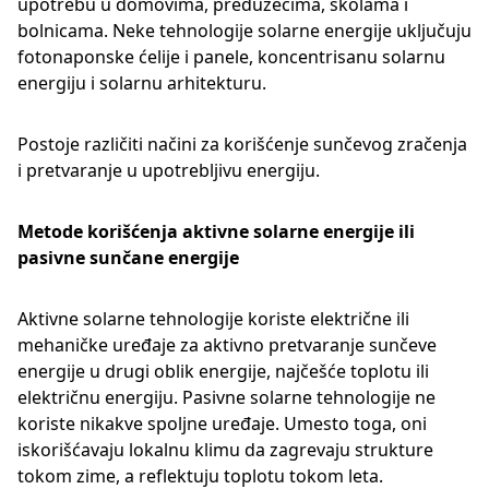
upotrebu u domovima, preduzećima, školama i
bolnicama. Neke tehnologije solarne energije uključuju
fotonaponske ćelije i panele, koncentrisanu solarnu
energiju i solarnu arhitekturu.
Postoje različiti načini za korišćenje sunčevog zračenja
i pretvaranje u upotrebljivu energiju.
Metode korišćenja aktivne solarne energije ili
pasivne sunčane energije
Aktivne solarne tehnologije koriste električne ili
mehaničke uređaje za aktivno pretvaranje sunčeve
energije u drugi oblik energije, najčešće toplotu ili
električnu energiju. Pasivne solarne tehnologije ne
koriste nikakve spoljne uređaje. Umesto toga, oni
iskorišćavaju lokalnu klimu da zagrevaju strukture
tokom zime, a reflektuju toplotu tokom leta.