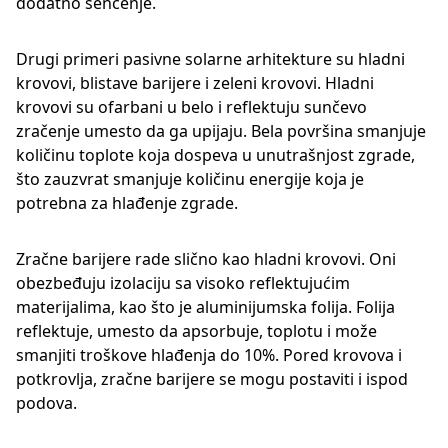
dodatno senčenje.
Drugi primeri pasivne solarne arhitekture su hladni
krovovi, blistave barijere i zeleni krovovi. Hladni
krovovi su ofarbani u belo i reflektuju sunčevo
zračenje umesto da ga upijaju. Bela površina smanjuje
količinu toplote koja dospeva u unutrašnjost zgrade,
što zauzvrat smanjuje količinu energije koja je
potrebna za hlađenje zgrade.
Zračne barijere rade slično kao hladni krovovi. Oni
obezbeđuju izolaciju sa visoko reflektujućim
materijalima, kao što je aluminijumska folija. Folija
reflektuje, umesto da apsorbuje, toplotu i može
smanjiti troškove hlađenja do 10%. Pored krovova i
potkrovlja, zračne barijere se mogu postaviti i ispod
podova.