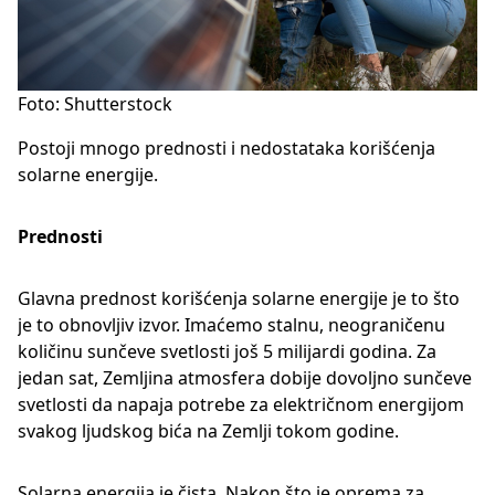
Foto: Shutterstock
Postoji mnogo prednosti i nedostataka korišćenja
solarne energije.
Prednosti
Glavna prednost korišćenja solarne energije je to što
je to obnovljiv izvor. Imaćemo stalnu, neograničenu
količinu sunčeve svetlosti još 5 milijardi godina. Za
jedan sat, Zemljina atmosfera dobije dovoljno sunčeve
svetlosti da napaja potrebe za električnom energijom
svakog ljudskog bića na Zemlji tokom godine.
Solarna energija je čista. Nakon što je oprema za