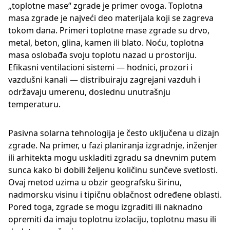
„toplotne mase“ zgrade je primer ovoga. Toplotna
masa zgrade je najveći deo materijala koji se zagreva
tokom dana. Primeri toplotne mase zgrade su drvo,
metal, beton, glina, kamen ili blato. Noću, toplotna
masa oslobađa svoju toplotu nazad u prostoriju.
Efikasni ventilacioni sistemi — hodnici, prozori i
vazdušni kanali — distribuiraju zagrejani vazduh i
održavaju umerenu, doslednu unutrašnju
temperaturu.
Pasivna solarna tehnologija je često uključena u dizajn
zgrade. Na primer, u fazi planiranja izgradnje, inženjer
ili arhitekta mogu uskladiti zgradu sa dnevnim putem
sunca kako bi dobili željenu količinu sunčeve svetlosti.
Ovaj metod uzima u obzir geografsku širinu,
nadmorsku visinu i tipičnu oblačnost određene oblasti.
Pored toga, zgrade se mogu izgraditi ili naknadno
opremiti da imaju toplotnu izolaciju, toplotnu masu ili