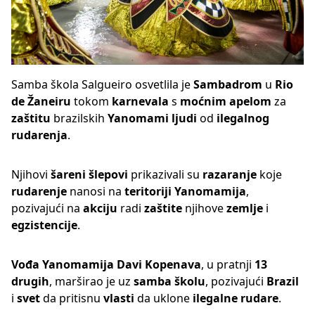
Samba škola Salgueiro osvetlila je
Sambadrom
u
Rio
de Žaneiru
tokom
karnevala
s
moćnim apelom
za
zaštitu
brazilskih
Yanomami ljudi
od
ilegalnog
rudarenja
.
Njihovi
šareni šlepovi
prikazivali su
razaranje
koje
rudarenje
nanosi na
teritoriji Yanomamija
,
pozivajući na
akciju
radi
zaštite
njihove
zemlje
i
egzistencije
.
Vođa Yanomamija Davi Kopenava
, u pratnji
13
drugih
, marširao je uz
samba školu
, pozivajući
Brazil
i
svet
da pritisnu
vlasti
da uklone
ilegalne rudare
.