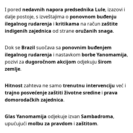
I pored
nedavnih napora
predsednika Lule
, izazovi i
dalje postoje, s izveštajima o
ponovnom buđenju
ilegalnog rudarenja
i
kritikama
na račun
zaštite
indigenih zajednica
od strane
oružanih snaga
.
Dok se
Brazil
suočava sa
ponovnim buđenjem
ilegalnog rudarenja
i nastavkom
borbe Yanomamija
,
pozivi za
dugoročnom akcijom
odjekuju
širom
zemlje
.
Hitnost
zahteva ne samo
trenutnu intervenciju
već i
trajno posvećenje
zaštiti životne sredine
i
prava
domorodačkih zajednica
.
Glas Yanomamija
odjekuje izvan
Sambadroma
,
upućujući
molbu za pravdom
i
zaštitom
.