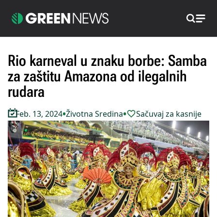
Pretraži
Rio karneval u znaku borbe: Samba
za zaštitu Amazona od ilegalnih
rudara
•
•
Feb. 13, 2024
Životna Sredina
Sačuvaj za kasnije