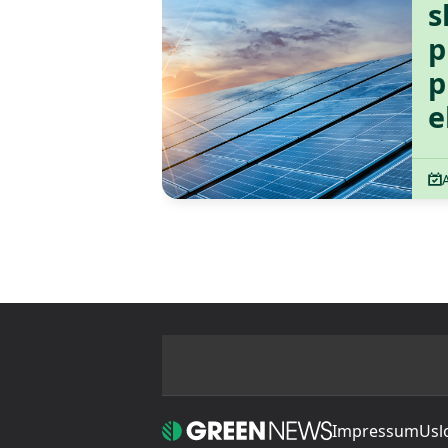
s
p
p
e
Impressum
Usl