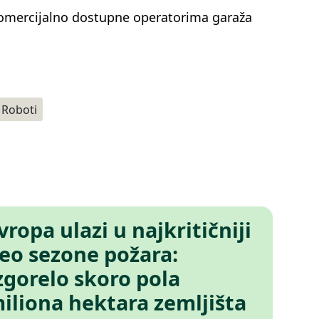
komercijalno dostupne operatorima garaža
Roboti
vropa ulazi u najkritičniji
eo sezone požara:
zgorelo skoro pola
iliona hektara zemljišta