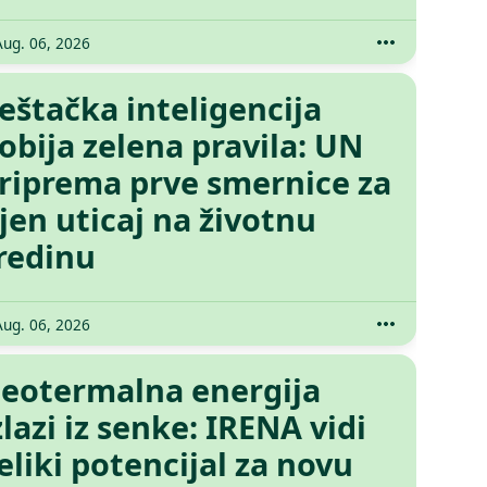
Aug. 06, 2026
eštačka inteligencija
obija zelena pravila: UN
riprema prve smernice za
jen uticaj na životnu
redinu
Aug. 06, 2026
eotermalna energija
zlazi iz senke: IRENA vidi
eliki potencijal za novu