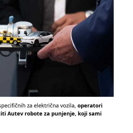
pecifičnih za električna vozila,
operatori
iti Autev robote za punjenje, koji sami