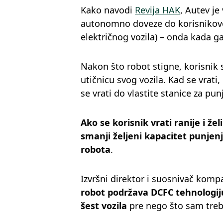
Kako navodi
Revija HAK
, Autev je
autonomno doveze do korisnikovog
električnog vozila) – onda kada g
Nakon što robot stigne, korisnik 
utičnicu svog vozila. Kad se vrati
se vrati do vlastite stanice za pun
Ako se korisnik vrati ranije i ž
smanji željeni kapacitet punjenja
robota
.
Izvršni direktor i suosnivač komp
robot podržava DCFC tehnologij
šest vozila
pre nego što sam treb