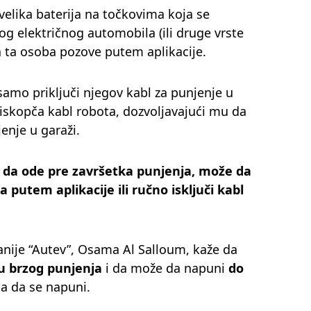
 velika baterija na točkovima koja se
 električnog automobila (ili druge vrste
a ta osoba pozove putem aplikacije.
samo priključi njegov kabl za punjenje u
, iskopča kabl robota, dozvoljavajući mu da
jenje u garaži.
eli da ode pre završetka punjenja, može da
 putem aplikacije ili ručno isključi kabl
anije “Autev”, Osama Al Salloum, kaže da
u brzog punjenja
i da može da napuni
do
a da se napuni.