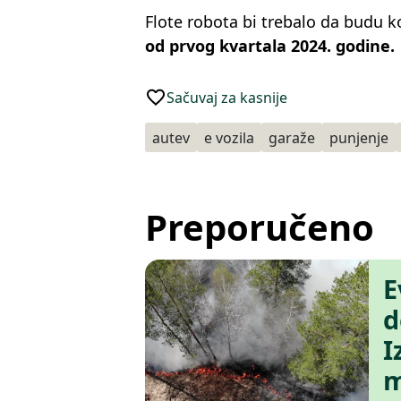
Flote robota bi trebalo da budu 
od prvog kvartala 2024. godine.
Sačuvaj za kasnije
autev
e vozila
garaže
punjenje
Preporučeno
E
d
I
m