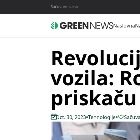
Sačuvane vesti
Naslovna
Na
Revolucij
vozila: R
priskaču
•
•
Oct. 30, 2023
Tehnologije
Sačuva