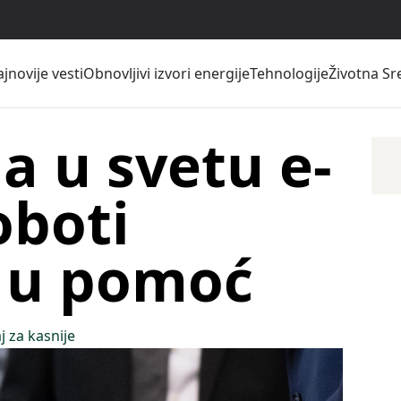
jnovije vesti
Obnovljivi izvori energije
Tehnologije
Životna Sr
a u svetu e-
oboti
 u pomoć
j za kasnije