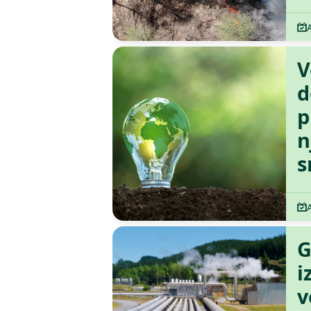
V
d
p
n
s
G
i
v