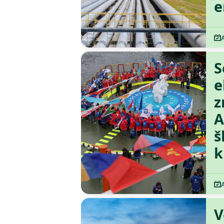
e
S
e
z
A
š
k
V