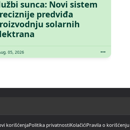
lužbi sunca: Novi sistem
reciznije predviđa
roizvodnju solarnih
lektrana
Aug. 05, 2026
ovi korišćenja
Politika privatnosti
Kolačići
Pravila o korišćenju