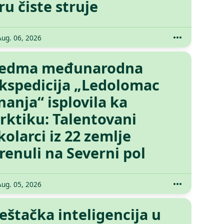
ru čiste struje
Aug. 06, 2026
edma međunarodna
kspedicija „Ledolomac
nanja“ isplovila ka
rktiku: Talentovani
kolarci iz 22 zemlje
renuli na Severni pol
Aug. 05, 2026
eštačka inteligencija u