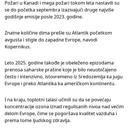
Požari u Kanadi i mega požari tokom leta nastavili su
se do početka septembra izazivajući druge najviše
godišnje emisije posle 2023. godine.
Znatne količine dima prešle su Atlantik početkom
avgusta i stigle do zapadne Evrope, navodi
Kopernikus.
Leto 2025. godine takođe je obeleženo epizodama
prenosa saharske prašine koje je bilo neuobičajeno
često i intenzivno, istovremeno iz Sredozemlja ka jugu
Evrope i preko Atlantika ka američkom kontinentu.
I na kraju, toplotni talasi učinili su da se povećaju
koncentracije ozona iznad regulisanih nivoa nad većim
delom Evrope, čime se pogoršava kvalitet vazduha i
prema tome ljudskog zdravlja.