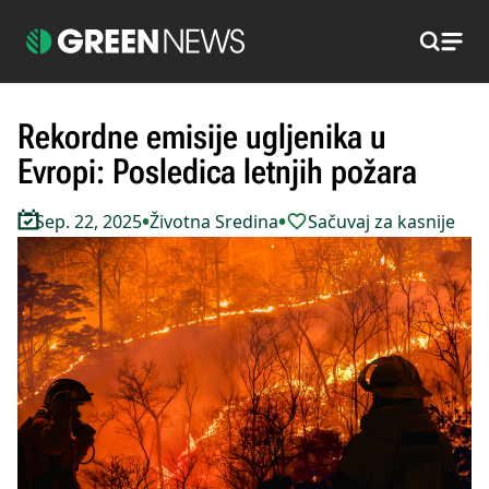
Pretraži
Rekordne emisije ugljenika u
Evropi: Posledica letnjih požara
•
•
Sep. 22, 2025
Životna Sredina
Sačuvaj za kasnije