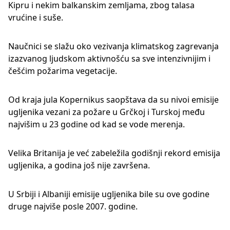
Kipru i nekim balkanskim zemljama, zbog talasa
vrućine i suše.
Naučnici se slažu oko vezivanja klimatskog zagrevanja
izazvanog ljudskom aktivnošću sa sve intenzivnijim i
češćim požarima vegetacije.
Od kraja jula Kopernikus saopštava da su nivoi emisije
ugljenika vezani za požare u Grčkoj i Turskoj među
najvišim u 23 godine od kad se vode merenja.
Velika Britanija je već zabeležila godišnji rekord emisija
ugljenika, a godina još nije završena.
U Srbiji i Albaniji emisije ugljenika bile su ove godine
druge najviše posle 2007. godine.