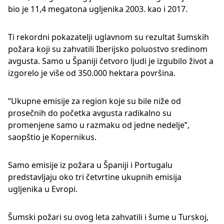
bio je 11,4 megatona ugljenika 2003. kao i 2017.
Ti rekordni pokazatelji uglavnom su rezultat šumskih
požara koji su zahvatili Iberijsko poluostvo sredinom
avgusta. Samo u Španiji četvoro ljudi je izgubilo život a
izgorelo je više od 350.000 hektara površina.
“Ukupne emisije za region koje su bile niže od
prosečnih do početka avgusta radikalno su
promenjene samo u razmaku od jedne nedelje”,
saopštio je Kopernikus.
Samo emisije iz požara u Španiji i Portugalu
predstavljaju oko tri četvrtine ukupnih emisija
ugljenika u Evropi.
Šumski požari su ovog leta zahvatili i šume u Turskoj,