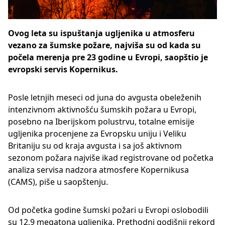
Ovog leta su ispuštanja ugljenika u atmosferu
vezano za šumske požare, najviša su od kada su
počela merenja pre 23 godine u Evropi, saopštio je
evropski servis Kopernikus.
Posle letnjih meseci od juna do avgusta obeleženih
intenzivnom aktivnošću šumskih požara u Evropi,
posebno na Iberijskom polustrvu, totalne emisije
ugljenika procenjene za Evropsku uniju i Veliku
Britaniju su od kraja avgusta i sa još aktivnom
sezonom požara najviše ikad registrovane od početka
analiza servisa nadzora atmosfere Kopernikusa
(CAMS), piše u saopštenju.
Od početka godine šumski požari u Evropi oslobodili
su 12,9 megatona ugljenika. Prethodni godišnji rekord