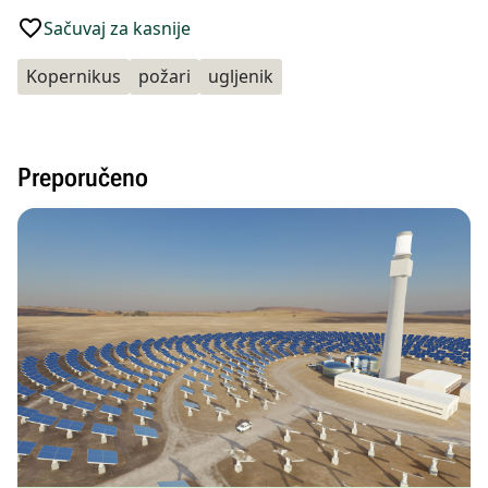
Sačuvaj za kasnije
Kopernikus
požari
ugljenik
Preporučeno