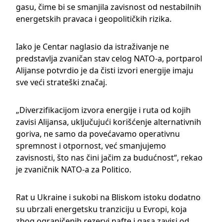
gasu, čime bi se smanjila zavisnost od nestabilnih
energetskih pravaca i geopolitičkih rizika.
Iako je Centar naglasio da istraživanje ne
predstavlja zvaničan stav celog NATO-a, portparol
Alijanse potvrdio je da čisti izvori energije imaju
sve veći strateški značaj.
„Diverzifikacijom izvora energije i ruta od kojih
zavisi Alijansa, uključujući korišćenje alternativnih
goriva, ne samo da povećavamo operativnu
spremnost i otpornost, već smanjujemo
zavisnosti, što nas čini jačim za budućnost“, rekao
je zvaničnik NATO-a za
Politico
.
Rat u
Ukraine
i sukobi na Bliskom istoku dodatno
su ubrzali energetsku tranziciju u Evropi, koja
zbog ograničenih rezervi nafte i gasa zavisi od