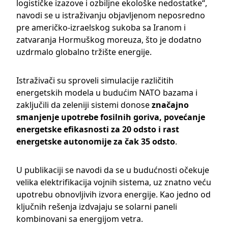
logističke izazove i ozbiljne ekološke nedostatke“,
navodi se u istraživanju objavljenom neposredno
pre američko-izraelskog sukoba sa Iranom i
zatvaranja Hormuškog moreuza, što je dodatno
uzdrmalo globalno tržište energije.
Istraživači su sproveli simulacije različitih
energetskih modela u budućim NATO bazama i
zaključili da zeleniji sistemi donose
značajno
smanjenje upotrebe fosilnih goriva, povećanje
energetske efikasnosti za 20 odsto i rast
energetske autonomije za čak 35 odsto
.
U publikaciji se navodi da se u budućnosti očekuje
velika elektrifikacija vojnih sistema, uz znatno veću
upotrebu obnovljivih izvora energije. Kao jedno od
ključnih rešenja izdvajaju se solarni paneli
kombinovani sa energijom vetra.