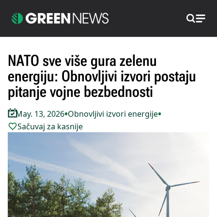
Pretraži
NATO sve više gura zelenu
energiju: Obnovljivi izvori postaju
pitanje vojne bezbednosti
•
•
May. 13, 2026
Obnovljivi izvori energije
Sačuvaj za kasnije