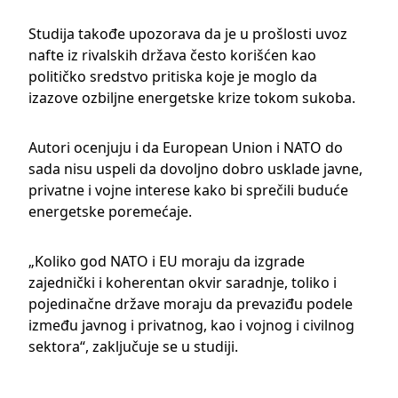
Studija takođe upozorava da je u prošlosti uvoz
nafte iz rivalskih država često korišćen kao
političko sredstvo pritiska koje je moglo da
izazove ozbiljne energetske krize tokom sukoba.
Autori ocenjuju i da
European Union
i
NATO
do
sada nisu uspeli da dovoljno dobro usklade javne,
privatne i vojne interese kako bi sprečili buduće
energetske poremećaje.
„Koliko god NATO i EU moraju da izgrade
zajednički i koherentan okvir saradnje, toliko i
pojedinačne države moraju da prevaziđu podele
između javnog i privatnog, kao i vojnog i civilnog
sektora“, zaključuje se u studiji.