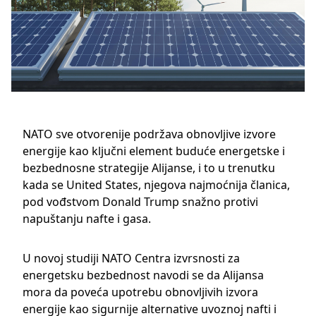
NATO
sve otvorenije podržava obnovljive izvore
energije kao ključni element buduće energetske i
bezbednosne strategije Alijanse, i to u trenutku
kada se
United States
, njegova najmoćnija članica,
pod vođstvom
Donald Trump
snažno protivi
napuštanju nafte i gasa.
U novoj studiji NATO Centra izvrsnosti za
energetsku bezbednost navodi se da Alijansa
mora da poveća upotrebu obnovljivih izvora
energije kao sigurnije alternative uvoznoj nafti i