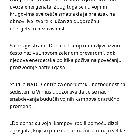
uvoza energenata. Zbog toga se i u vojnim
krugovima sve češće smatra da je prelazak na
obnovljive izvore ključan za dugoročnu
energetsku nezavisnost.
Sa druge strane,
Donald Trump
obnovljive izvore
često naziva „novom zelenom prevarom“, dok
njegova energetska politika počiva na povećanju
proizvodnje nafte i gasa.
Studija NATO Centra za energetsku bezbednost sa
sedištem u
Vilnius
upozorava da će se način
snabdevanja budućih vojnih kampova drastično
promeniti.
„Do danas su vojni kampovi radili pomoću dizel
agregata, koji su pouzdani i snažni, ali imaju velike