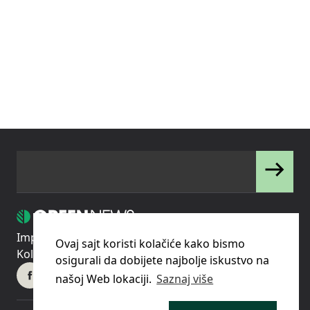
Impressum
Uslovi korišćenja
Politika privatnosti
Ovaj sajt koristi kolačiće kako bismo
Kolačići
Pravila o korišćenju kolačića (cookies)
osigurali da dobijete najbolje iskustvo na
našoj Web lokaciji.
Saznaj više