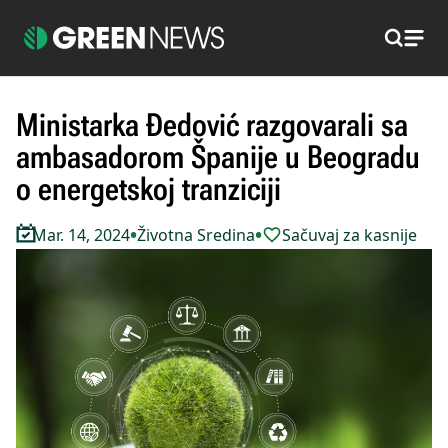
Pretraži
Ministarka Đedović razgovarali sa
ambasadorom Španije u Beogradu
o energetskoj tranziciji
•
•
Mar. 14, 2024
Životna Sredina
Sačuvaj za kasnije