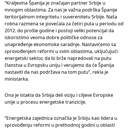
“Kraljevina Španija je značajan partner Srbije u
mnogim oblastima. Za nas je važna podrška Španije
teritorijalnom integritetu i suverenitetu Srbije. Naša
robna razmena se povećala za četiri puta u periodu od
2012. do prošle godine i postoji veliki potencijal da
iskoristimo veoma dobre političke odnose za
unapređenje ekonomske saradnje. Nastavićemo sa
sprovođenjem reformi u svim oblastima, uključujući
energetski sektor, da bi brže napredovali na putu
članstva u Evropsku uniju i verujemo da će Španija
nastaviti da nas podržava na tom putu”, rekla je
ministarka.
Ona je istakla da Srbija deli viziju i ciljeve Evropske
unije u procesu energetske tranzicije.
“Energetska zajednica označila je Srbiju kao lidera u
sprovođenju reformi u prethodnoj godini u oblasti