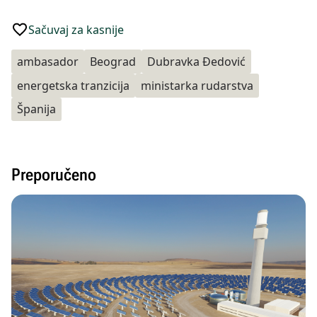
Sačuvaj za kasnije
ambasador
Beograd
Dubravka Đedović
energetska tranzicija
ministarka rudarstva
Španija
Preporučeno