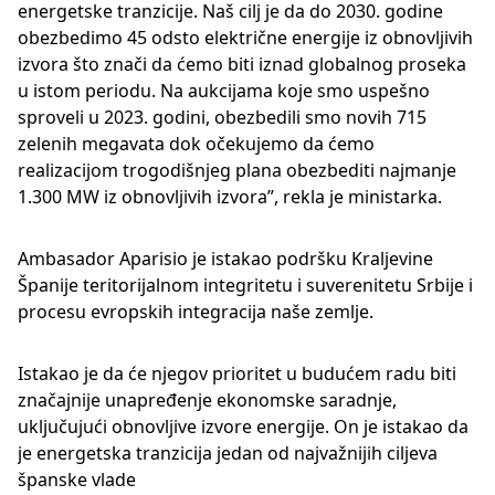
energetske tranzicije. Naš cilj je da do 2030. godine
obezbedimo 45 odsto električne energije iz obnovljivih
izvora što znači da ćemo biti iznad globalnog proseka
u istom periodu. Na aukcijama koje smo uspešno
sproveli u 2023. godini, obezbedili smo novih 715
zelenih megavata dok očekujemo da ćemo
realizacijom trogodišnjeg plana obezbediti najmanje
1.300 MW iz obnovljivih izvora”, rekla je ministarka.
Ambasador Aparisio je istakao podršku Kraljevine
Španije teritorijalnom integritetu i suverenitetu Srbije i
procesu evropskih integracija naše zemlje.
Istakao je da će njegov prioritet u budućem radu biti
značajnije unapređenje ekonomske saradnje,
uključujući obnovljive izvore energije. On je istakao da
je energetska tranzicija jedan od najvažnijih ciljeva
španske vlade