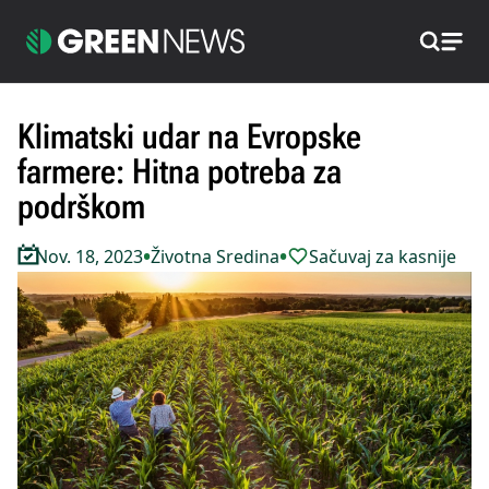
Pretraži
Klimatski udar na Evropske
farmere: Hitna potreba za
podrškom
•
•
Nov. 18, 2023
Životna Sredina
Sačuvaj za kasnije