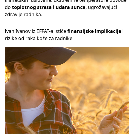
klimatskim uslovima. Ekstremne temperature dovode
do
toplotnog stresa i udara sunca
, ugrožavajući
zdravlje radnika.
Ivan Ivanov iz EFFAT-a ističe
finansijske implikacije
i
rizike od raka kože za radnike.