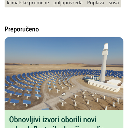
klimatske promene
poljoprivreda
Poplava
suša
Preporučeno
Obnovljivi izvori oborili novi