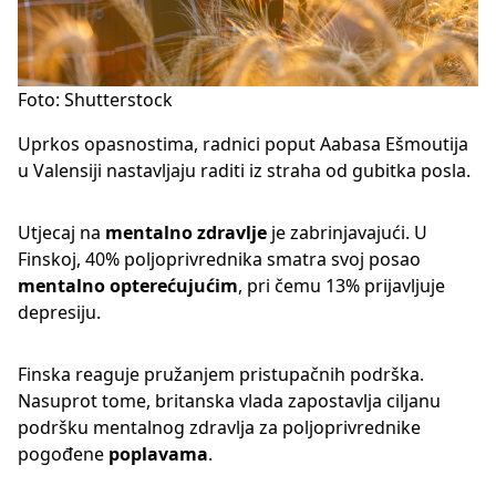
Foto: Shutterstock
Uprkos opasnostima, radnici poput Aabasa Ešmoutija
u Valensiji nastavljaju raditi iz straha od gubitka posla.
Utjecaj na
mentalno zdravlje
je zabrinjavajući. U
Finskoj, 40% poljoprivrednika smatra svoj posao
mentalno opterećujućim
, pri čemu 13% prijavljuje
depresiju.
Finska reaguje pružanjem pristupačnih podrška.
Nasuprot tome, britanska vlada zapostavlja ciljanu
podršku mentalnog zdravlja za poljoprivrednike
pogođene
poplavama
.