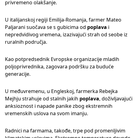
privremeno olakšanje.
U italijanskoj regiji Emilija-Romanja, farmer Mateo
Paljarani suočava se s gubicima od
poplava
i
nepredvidivog vremena, izazivajući strah od seobe iz
ruralnih područja.
Kao potpredsednik Evropske organizacije mladih
poljoprivrednika, zagovara podršku za buduće
generacije.
U međuvremenu, u Engleskoj, farmerka Rebejka
Mejhju strahuje od stalnih jakih
poplava
, doživljavajući
anksioznost i napade panike zbog ekstremnih
vremenskih uslova na svom imanju.
Radnici na farmama, takođe, trpe pod promenljivim