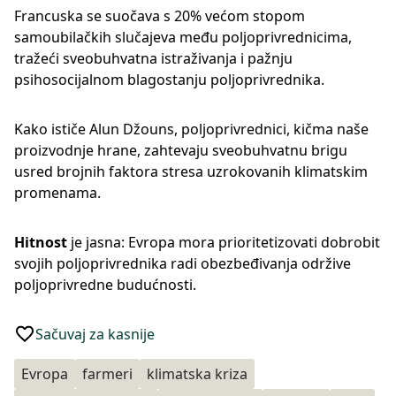
Francuska se suočava s 20% većom stopom
samoubilačkih slučajeva među poljoprivrednicima,
tražeći sveobuhvatna istraživanja i pažnju
psihosocijalnom blagostanju poljoprivrednika.
Kako ističe Alun Džouns, poljoprivrednici, kičma naše
proizvodnje hrane, zahtevaju sveobuhvatnu brigu
usred brojnih faktora stresa uzrokovanih klimatskim
promenama.
Hitnost
je jasna: Evropa mora prioritetizovati dobrobit
svojih poljoprivrednika radi obezbeđivanja održive
poljoprivredne budućnosti.
Sačuvaj za kasnije
Evropa
farmeri
klimatska kriza