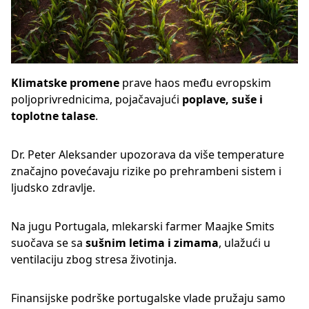
Klimatske promene
prave haos među evropskim
poljoprivrednicima, pojačavajući
poplave, suše i
toplotne talase
.
Dr. Peter Aleksander upozorava da više temperature
značajno povećavaju rizike po prehrambeni sistem i
ljudsko zdravlje.
Na jugu Portugala, mlekarski farmer Maajke Smits
suočava se sa
sušnim letima i zimama
, ulažući u
ventilaciju zbog stresa životinja.
Finansijske podrške portugalske vlade pružaju samo