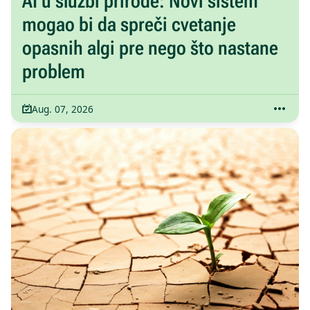
AI u službi prirode: Novi sistem
mogao bi da spreči cvetanje
opasnih algi pre nego što nastane
problem
Aug. 07, 2026