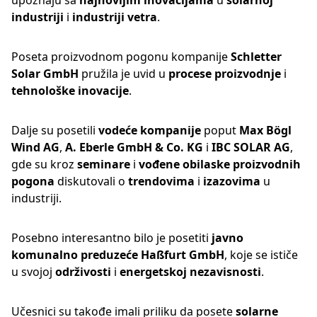
upoznaju sa
najnovijim inovacijama
u
solarnoj
industriji
i
industriji vetra
.
Poseta proizvodnom pogonu kompanije
Schletter
Solar GmbH
pružila je uvid u
procese proizvodnje
i
tehnološke inovacije
.
Dalje su posetili
vodeće kompanije
poput
Max Bögl
Wind AG
,
A. Eberle GmbH & Co. KG
i
IBC SOLAR AG
,
gde su kroz
seminare
i
vođene obilaske proizvodnih
pogona
diskutovali o
trendovima
i
izazovima
u
industriji.
Posebno interesantno bilo je posetiti
javno
komunalno preduzeće Haßfurt GmbH
, koje se ističe
u svojoj
održivosti
i
energetskoj nezavisnosti
.
Učesnici su takođe imali priliku da posete
solarne