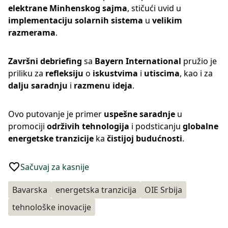
elektrane Minhenskog sajma
, stičući uvid u
implementaciju solarnih sistema
u
velikim
razmerama
.
Završni debriefing
sa
Bayern International
pružio je
priliku za
refleksiju
o
iskustvima
i
utiscima
, kao i za
dalju saradnju
i
razmenu ideja
.
Ovo putovanje je primer
uspešne saradnje
u
promociji
održivih tehnologija
i podsticanju
globalne
energetske tranzicije
ka
čistijoj budućnosti
.
Sačuvaj za kasnije
Bavarska
energetska tranzicija
OIE Srbija
tehnološke inovacije