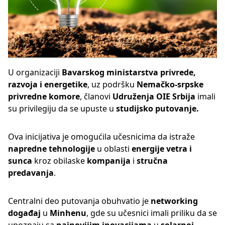
U organizaciji
Bavarskog ministarstva privrede,
razvoja i energetike
, uz podršku
Nemačko-srpske
privredne komore
, članovi
Udruženja OIE Srbija
imali
su privilegiju da se upuste u
studijsko putovanje.
Ova inicijativa je omogućila učesnicima da istraže
napredne tehnologije
u oblasti
energije vetra i
sunca
kroz obilaske
kompanija
i
stručna
predavanja
.
Centralni deo putovanja obuhvatio je
networking
događaj
u
Minhenu
, gde su učesnici imali priliku da se