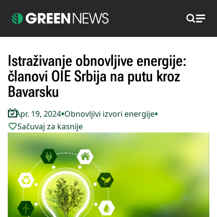
Pretraži
Istraživanje obnovljive energije:
članovi OIE Srbija na putu kroz
Bavarsku
•
•
Apr. 19, 2024
Obnovljivi izvori energije
Sačuvaj za kasnije