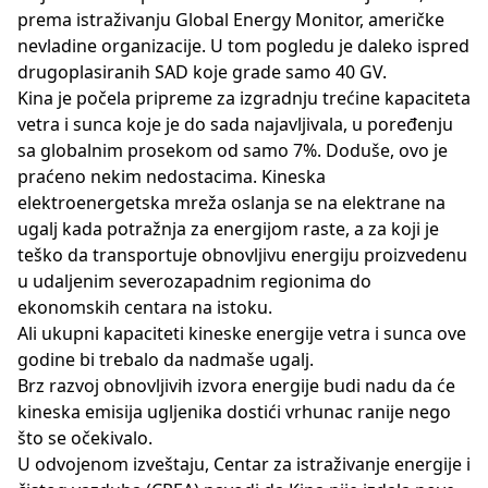
prema istraživanju Global Energy Monitor, američke
nevladine organizacije. U tom pogledu je daleko ispred
drugoplasiranih SAD koje grade samo 40 GV.
Kina je počela pripreme za izgradnju trećine kapaciteta
vetra i sunca koje je do sada najavljivala, u poređenju
sa globalnim prosekom od samo 7%. Doduše, ovo je
praćeno nekim nedostacima. Kineska
elektroenergetska mreža oslanja se na elektrane na
ugalj kada potražnja za energijom raste, a za koji je
teško da transportuje obnovljivu energiju proizvedenu
u udaljenim severozapadnim regionima do
ekonomskih centara na istoku.
Ali ukupni kapaciteti kineske energije vetra i sunca ove
godine bi trebalo da nadmaše ugalj.
Brz razvoj obnovljivih izvora energije budi nadu da će
kineska emisija ugljenika dostići vrhunac ranije nego
što se očekivalo.
U odvojenom izveštaju, Centar za istraživanje energije i