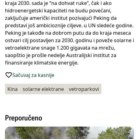
kraja 2030. sada je “na dohvat ruke”, čak i ako
hidroenergetski kapaciteti ne budu povećani,
zaključuje američki institut pozivajući Peking da
predstavi još ambicioznije ciljeve. u UN sledeće godine.
Peking je takođe na dobrom putu da do kraja meseca
ostvari cilj postavljen za 2030. godinu i poveže solarne i
vetroelektrane snage 1.200 gigavata na mrežu,
saopštio je prošle nedelje Australijski institut za
finansiranje klimatske energije.
Sačuvaj za kasnije
Kina
solarne elektrane
vetroparkovi
Preporučeno