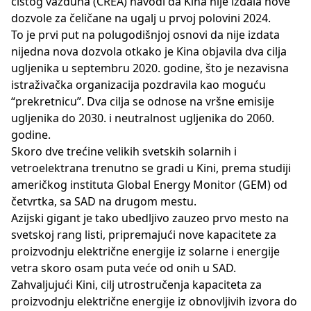
čistog vazduha (CREA) navodi da Kina nije izdala nove
dozvole za čeličane na ugalj u prvoj polovini 2024.
To je prvi put na polugodišnjoj osnovi da nije izdata
nijedna nova dozvola otkako je Kina objavila dva cilja
ugljenika u septembru 2020. godine, što je nezavisna
istraživačka organizacija pozdravila kao moguću
“prekretnicu”. Dva cilja se odnose na vršne emisije
ugljenika do 2030. i neutralnost ugljenika do 2060.
godine.
Skoro dve trećine velikih svetskih solarnih i
vetroelektrana trenutno se gradi u Kini, prema studiji
američkog instituta Global Energy Monitor (GEM) od
četvrtka, sa SAD na drugom mestu.
Azijski gigant je tako ubedljivo zauzeo prvo mesto na
svetskoj rang listi, pripremajući nove kapacitete za
proizvodnju električne energije iz solarne i energije
vetra skoro osam puta veće od onih u SAD.
Zahvaljujući Kini, cilj utrostručenja kapaciteta za
proizvodnju električne energije iz obnovljivih izvora do