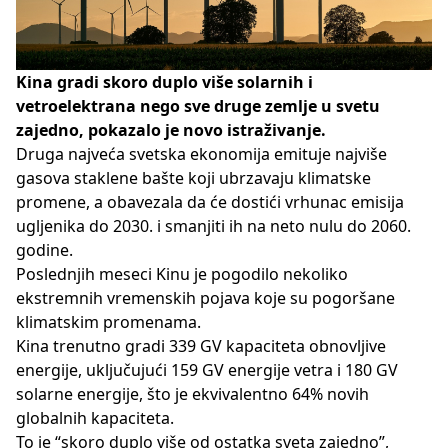
Kina gradi skoro duplo više solarnih i
vetroelektrana nego sve druge zemlje u svetu
zajedno, pokazalo je novo istraživanje.
Druga najveća svetska ekonomija emituje najviše
gasova staklene bašte koji ubrzavaju klimatske
promene, a obavezala da će dostići vrhunac emisija
ugljenika do 2030. i smanjiti ih na neto nulu do 2060.
godine.
Poslednjih meseci Kinu je pogodilo nekoliko
ekstremnih vremenskih pojava koje su pogoršane
klimatskim promenama.
Kina trenutno gradi 339 GV kapaciteta obnovljive
energije, uključujući 159 GV energije vetra i 180 GV
solarne energije, što je ekvivalentno 64% novih
globalnih kapaciteta.
To je “skoro duplo više od ostatka sveta zajedno”,