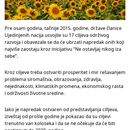
Pre osam godina, tačnije 2015. godine, države članice
Ujedinjenih nacija usvojile su 17 ciljeva održivog
razvoja i obavezale se da će ubrzati napredak onih koji
najviše zaostaju kroz inicijativu “Ne ostavljaj nikog iza
sebe”.
Kroz ciljeve treba ostvariti prosperitet i mir rešavanjem
problema siromaštva, obrazovanja, zdravlja,
nejednakosti, klimatskih promena, ekonomskog rasta
i održivosti životne sredine.
Iako je napredak ostvaren od predstavljanja cilljeva,
izveštaj od prošle godine je pokazao da su ciljevi
trenutno van koloseka i da se ne očekuje da će biti