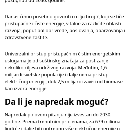
postignuti do 2030. godine.
Danas ćemo posebno govoriti o cilju broj 7, koji se tiče
pristupačne i čiste energije, vitalne za različite oblasti
razvoja, poput poljoprivrede, poslovanja, obarzovanja i
zdravstvene zaštite.
Univerzalni pristup pristupačnim čistim energetskim
uslugama je od suštinskg značaja za postizanje
nekoliko ciljeva održivog razvoja. Međutim, 1,6
milijardi svetske populacije i dalje nema pristup
električnoj energiji, dok 2,5 milijardi zavisi od biomase
kao izvora energije.
Da li je napredak moguć?
Napredak po ovom pitanju nije izvestan do 2030.
godine. Prema trenutnim procenama, za 679 miliona
ljudi će i dalje biti potrebno više električne energije u