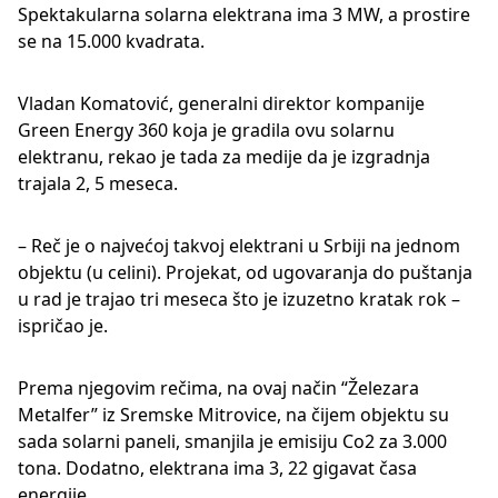
Spektakularna solarna elektrana ima 3 MW, a prostire
se na 15.000 kvadrata.
Vladan Komatović, generalni direktor kompanije
Green Energy 360 koja je gradila ovu solarnu
elektranu, rekao je tada za medije da je izgradnja
trajala 2, 5 meseca.
– Reč je o najvećoj takvoj elektrani u Srbiji na jednom
objektu (u celini). Projekat, od ugovaranja do puštanja
u rad je trajao tri meseca što je izuzetno kratak rok –
ispričao je.
Prema njegovim rečima, na ovaj način “Železara
Metalfer” iz Sremske Mitrovice, na čijem objektu su
sada solarni paneli, smanjila je emisiju Co2 za 3.000
tona. Dodatno, elektrana ima 3, 22 gigavat časa
energije.