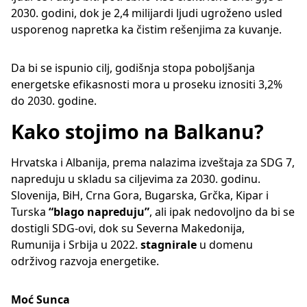
2030. godini, dok je 2,4 milijardi ljudi ugroženo usled
usporenog napretka ka čistim rešenjima za kuvanje.
Da bi se ispunio cilj, godišnja stopa poboljšanja
energetske efikasnosti mora u proseku iznositi 3,2%
do 2030. godine.
Kako stojimo na Balkanu?
Hrvatska i Albanija, prema nalazima izveštaja za SDG 7,
napreduju u skladu sa ciljevima za 2030. godinu.
Slovenija, BiH, Crna Gora, Bugarska, Grčka, Kipar i
Turska
“blago napreduju”
, ali ipak nedovoljno da bi se
dostigli SDG-ovi, dok su Severna Makedonija,
Rumunija i Srbija u 2022.
stagnirale
u domenu
održivog razvoja energetike.
Moć Sunca