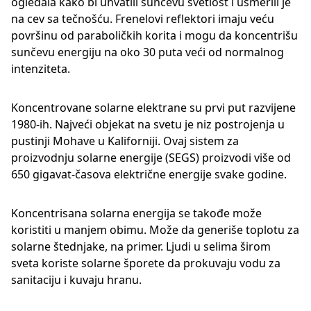
ogledala kako bi uhvatili sunčevu svetlost i usmerili je
na cev sa tečnošću. Frenelovi reflektori imaju veću
površinu od paraboličkih korita i mogu da koncentrišu
sunčevu energiju na oko 30 puta veći od normalnog
intenziteta.
Koncentrovane solarne elektrane su prvi put razvijene
1980-ih. Najveći objekat na svetu je niz postrojenja u
pustinji Mohave u Kaliforniji. Ovaj sistem za
proizvodnju solarne energije (SEGS) proizvodi više od
650 gigavat-časova električne energije svake godine.
Koncentrisana solarna energija se takođe može
koristiti u manjem obimu. Može da generiše toplotu za
solarne štednjake, na primer. Ljudi u selima širom
sveta koriste solarne šporete da prokuvaju vodu za
sanitaciju i kuvaju hranu.