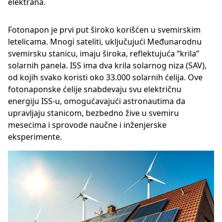
elektrana.
Fotonapon je prvi put široko korišćen u svemirskim
letelicama. Mnogi sateliti, uključujući Međunarodnu
svemirsku stanicu, imaju široka, reflektujuća “krila”
solarnih panela. ISS ima dva krila solarnog niza (SAV),
od kojih svako koristi oko 33.000 solarnih ćelija. Ove
fotonaponske ćelije snabdevaju svu električnu
energiju ISS-u, omogućavajući astronautima da
upravljaju stanicom, bezbedno žive u svemiru
mesecima i sprovode naučne i inženjerske
eksperimente.