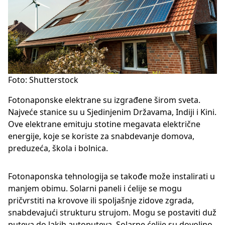
Foto: Shutterstock
Fotonaponske elektrane su izgrađene širom sveta.
Najveće stanice su u Sjedinjenim Državama, Indiji i Kini.
Ove elektrane emituju stotine megavata električne
energije, koje se koriste za snabdevanje domova,
preduzeća, škola i bolnica.
Fotonaponska tehnologija se takođe može instalirati u
manjem obimu. Solarni paneli i ćelije se mogu
pričvrstiti na krovove ili spoljašnje zidove zgrada,
snabdevajući strukturu strujom. Mogu se postaviti duž
puteva do lakih autoputeva. Solarne ćelije su dovoljno