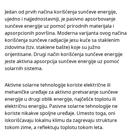
Jedan od prvih načina korišćenja sunčeve energije,
ujedno i najjednostavniji, je pasivno apsorbovanje
sunčeve energije uz pomoć prirodnih materijala i
apsorpcionih površina. Moderna varijanta ovog načina
korišćenja sunčeve radijacije jesu kuće sa staklenim
zidovima (tzv. staklene bašte) koje su južno
orijentisane. Drugi način korišćenja sunčeve energije
jeste aktivna apsorpcija sunčeve energije uz pomoć
solarnih sistema.
Aktivne solarne tehnologije koriste električne ili
mehaničke uređaje za aktivno pretvaranje sunčeve
energije u drugi oblik energije, najčešće toplotu ili
električnu energiju. Pasivne solarne tehnologije ne
koriste nikakve spoljne uređaje. Umesto toga, oni
iskorišćavaju lokalnu klimu da zagrevaju strukture
tokom zime, a reflektuju toplotu tokom leta.