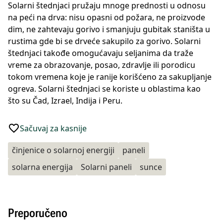
Solarni štednjaci pružaju mnoge prednosti u odnosu
na peći na drva: nisu opasni od požara, ne proizvode
dim, ne zahtevaju gorivo i smanjuju gubitak staništa u
rustima gde bi se drveće sakupilo za gorivo. Solarni
štednjaci takođe omogućavaju seljanima da traže
vreme za obrazovanje, posao, zdravlje ili porodicu
tokom vremena koje je ranije korišćeno za sakupljanje
ogreva. Solarni štednjaci se koriste u oblastima kao
što su Čad, Izrael, Indija i Peru.
Sačuvaj za kasnije
činjenice o solarnoj energiji
paneli
solarna energija
Solarni paneli
sunce
Preporučeno