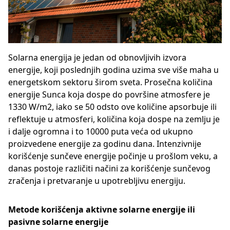
Solarna energija je jedan od obnovljivih izvora
energije, koji poslednjih godina uzima sve više maha u
energetskom sektoru širom sveta. Prosečna količina
energije Sunca koja dospe do površine atmosfere je
1330 W/m2, iako se 50 odsto ove količine apsorbuje ili
reflektuje u atmosferi, količina koja dospe na zemlju je
i dalje ogromna i to 10000 puta veća od ukupno
proizvedene energije za godinu dana. Intenzivnije
korišćenje sunčeve energije počinje u prošlom veku, a
danas postoje različiti načini za korišćenje sunčevog
zračenja i pretvaranje u upotrebljivu energiju.
Metode korišćenja aktivne solarne energije ili
pasivne solarne energije