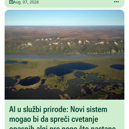
Aug. 07, 2026
AI u službi prirode: Novi sistem
mogao bi da spreči cvetanje
opasnih algi pre nego što nastane