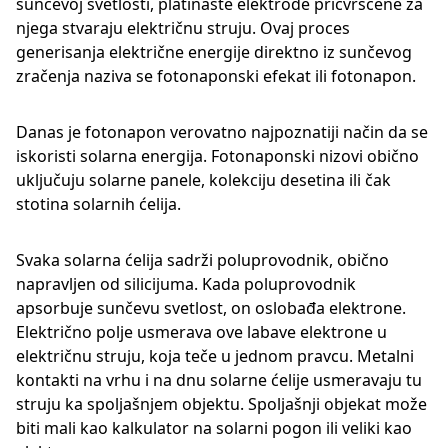
sunčevoj svetlosti, platinaste elektrode pričvršćene za
njega stvaraju električnu struju. Ovaj proces
generisanja električne energije direktno iz sunčevog
zračenja naziva se fotonaponski efekat ili fotonapon.
Danas je fotonapon verovatno najpoznatiji način da se
iskoristi solarna energija. Fotonaponski nizovi obično
uključuju solarne panele, kolekciju desetina ili čak
stotina solarnih ćelija.
Svaka solarna ćelija sadrži poluprovodnik, obično
napravljen od silicijuma. Kada poluprovodnik
apsorbuje sunčevu svetlost, on oslobađa elektrone.
Električno polje usmerava ove labave elektrone u
električnu struju, koja teče u jednom pravcu. Metalni
kontakti na vrhu i na dnu solarne ćelije usmeravaju tu
struju ka spoljašnjem objektu. Spoljašnji objekat može
biti mali kao kalkulator na solarni pogon ili veliki kao