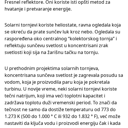
Fresnel reflektore. Oni koriste isti opšti metod za
hvatanje i pretvaranje energije.
Solarni tornjevi koriste heliostate, ravna ogledala koja
se okreću da prate sunčev luk kroz nebo. Ogledala su
raspoređena oko centralnog “kolektorskog tornja” i
reflektuju sunčevu svetlost u koncentrisani zrak
svetlosti koji sija na žarišnu tačku na tornju.
U prethodnim projektima solarnih tornjeva,
koncentrisana sunčeva svetlost je zagrevala posudu sa
vodom, koja je proizvodila paru koja je pokretala
turbinu. U novije vreme, neki solarni tornjevi koriste
tečni natrijum, koji ima veći toplotni kapacitet i
zadržava toplotu duži vremenski period. To znači da
tečnost ne samo da dostiže temperaturu od 773 do
1.273 K (500 do 1.000 ° C ili 932 do 1.832 ° F), već može
nastaviti da ključa vodu i proizvodi energiju čak i kada