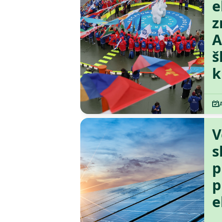
e
z
A
š
k
V
s
p
p
e