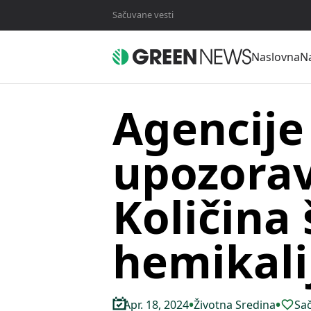
Sačuvane vesti
Naslovna
Na
Agencije
upozorav
Količina 
hemikali
•
•
Apr. 18, 2024
Životna Sredina
Sač