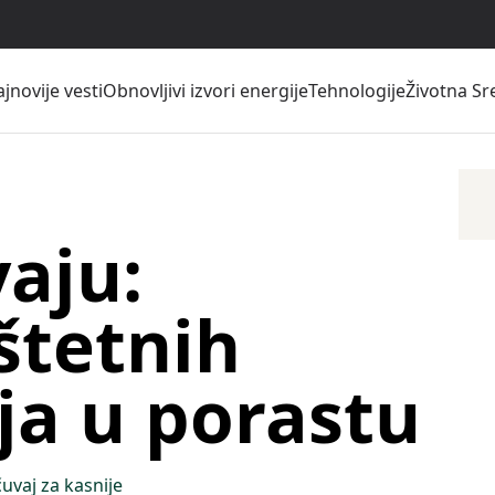
jnovije vesti
Obnovljivi izvori energije
Tehnologije
Životna Sr
aju:
štetnih
ja u porastu
uvaj za kasnije