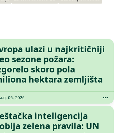
vropa ulazi u najkritičniji
eo sezone požara:
zgorelo skoro pola
iliona hektara zemljišta
Aug. 06, 2026
eštačka inteligencija
obija zelena pravila: UN