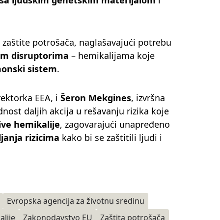
 zaštite potrošača, naglašavajući potrebu
im disruptorima
– hemikalijama koje
onski sistem
.
irektorka EEA, i
Šeron Mekgines
, izvršna
ost daljih akcija u rešavanju rizika koje
ive hemikalije
, zagovarajući unapređeno
janja rizicima
kako bi se zaštitili ljudi i
Evropska agencija za životnu sredinu
lije
Zakonodavstvo EU
Zaštita potrošača