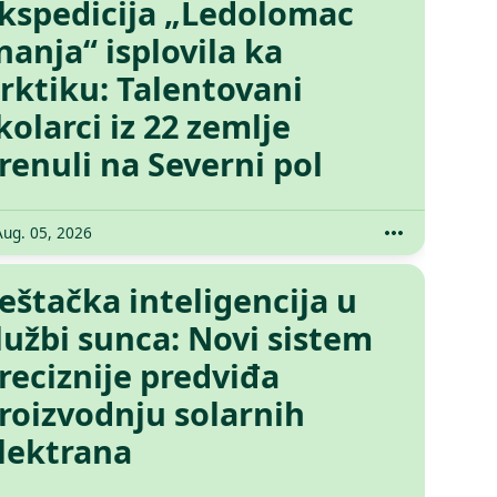
kspedicija „Ledolomac
nanja“ isplovila ka
rktiku: Talentovani
kolarci iz 22 zemlje
renuli na Severni pol
Aug. 05, 2026
eštačka inteligencija u
lužbi sunca: Novi sistem
reciznije predviđa
roizvodnju solarnih
lektrana