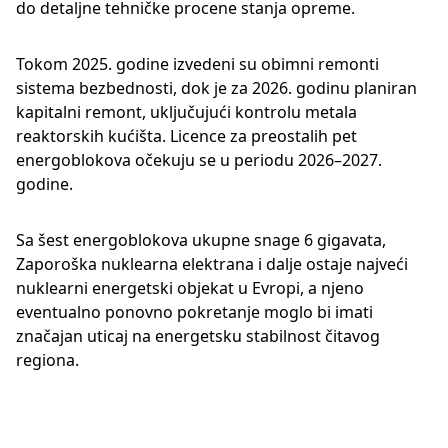
do detaljne tehničke procene stanja opreme.
Tokom 2025. godine izvedeni su obimni remonti
sistema bezbednosti, dok je za 2026. godinu planiran
kapitalni remont, uključujući kontrolu metala
reaktorskih kućišta. Licence za preostalih pet
energoblokova očekuju se u periodu 2026–2027.
godine.
Sa šest energoblokova ukupne snage 6 gigavata,
Zaporoška nuklearna elektrana i dalje ostaje najveći
nuklearni energetski objekat u Evropi, a njeno
eventualno ponovno pokretanje moglo bi imati
značajan uticaj na energetsku stabilnost čitavog
regiona.