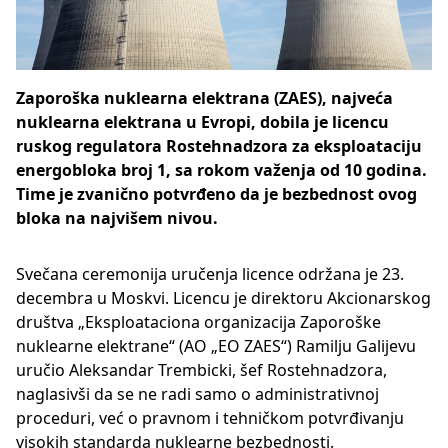
Zaporoška nuklearna elektrana (ZAES), najveća
nuklearna elektrana u Evropi, dobila je licencu
ruskog regulatora Rostehnadzora za eksploataciju
energobloka broj 1, sa rokom važenja od 10 godina.
Time je zvanično potvrđeno da je bezbednost ovog
bloka na najvišem nivou.
Svečana ceremonija uručenja licence održana je 23.
decembra u Moskvi. Licencu je direktoru Akcionarskog
društva „Eksploataciona organizacija Zaporoške
nuklearne elektrane“ (AO „EO ZAES“) Ramilju Galijevu
uručio Aleksandar Trembicki, šef Rostehnadzora,
naglasivši da se ne radi samo o administrativnoj
proceduri, već o pravnom i tehničkom potvrđivanju
visokih standarda nuklearne bezbednosti.