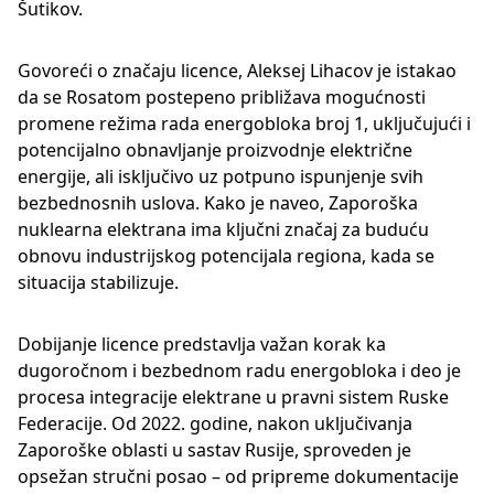
Šutikov.
Govoreći o značaju licence, Aleksej Lihacov je istakao
da se Rosatom postepeno približava mogućnosti
promene režima rada energobloka broj 1, uključujući i
potencijalno obnavljanje proizvodnje električne
energije, ali isključivo uz potpuno ispunjenje svih
bezbednosnih uslova. Kako je naveo, Zaporoška
nuklearna elektrana ima ključni značaj za buduću
obnovu industrijskog potencijala regiona, kada se
situacija stabilizuje.
Dobijanje licence predstavlja važan korak ka
dugoročnom i bezbednom radu energobloka i deo je
procesa integracije elektrane u pravni sistem Ruske
Federacije. Od 2022. godine, nakon uključivanja
Zaporoške oblasti u sastav Rusije, sproveden je
opsežan stručni posao – od pripreme dokumentacije