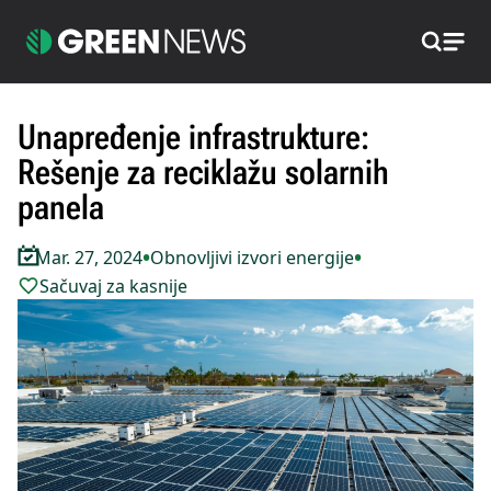
Pretraži
Unapređenje infrastrukture:
Rešenje za reciklažu solarnih
panela
•
•
Mar. 27, 2024
Obnovljivi izvori energije
Sačuvaj za kasnije