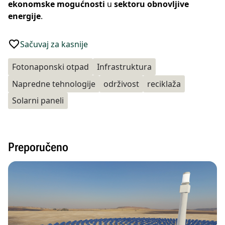
ekonomske mogućnosti
u
sektoru obnovljive
energije
.
Sačuvaj za kasnije
Fotonaponski otpad
Infrastruktura
Napredne tehnologije
održivost
reciklaža
Solarni paneli
Preporučeno