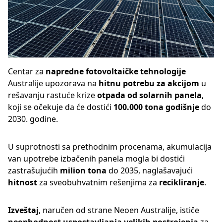
Centar za
napredne fotovoltaičke tehnologije
Australije upozorava na
hitnu potrebu za akcijom
u
rešavanju rastuće krize
otpada od solarnih panela
,
koji se očekuje da će dostići
100.000 tona godišnje
do
2030. godine.
U suprotnosti sa prethodnim procenama, akumulacija
van upotrebe izbačenih panela mogla bi dostići
zastrašujućih
milion tona
do 2035, naglašavajući
hitnost
za sveobuhvatnim rešenjima za
recikliranje
.
Izveštaj
, naručen od strane Neoen Australije, ističe