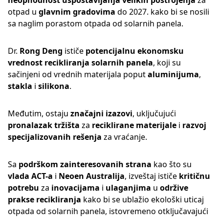
neophodnost uspostavljanja velikih postrojenja
za
otpad u
glavnim gradovima
do 2027. kako bi se nosili
sa naglim porastom otpada od solarnih panela.
Dr.
Rong Deng
ističe
potencijalnu ekonomsku
vrednost
recikliranja solarnih panela
, koji su
sačinjeni od vrednih materijala poput
aluminijuma
,
stakla
i
silikona
.
Međutim, ostaju
značajni izazovi
, uključujući
pronalazak tržišta
za
reciklirane materijale
i
razvoj
specijalizovanih rešenja
za vraćanje.
Sa
podrškom zainteresovanih strana
kao što su
vlada ACT-a
i
Neoen Australija
, izveštaj ističe
kritičnu
potrebu
za
inovacijama
i
ulaganjima
u
održive
prakse recikliranja
kako bi se ublažio ekološki uticaj
otpada od solarnih panela, istovremeno otključavajući