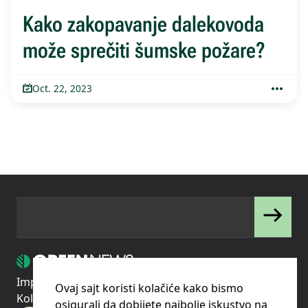
Kako zakopavanje dalekovoda
može sprečiti šumske požare?
Oct. 22, 2023
Impressum
Uslovi korišćenja
Politika privatnosti
Ovaj sajt koristi kolačiće kako bismo
Kolačići
Pravila o korišćenju kolačića (cookies)
osigurali da dobijete najbolje iskustvo na