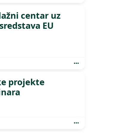
lažni centar uz
 sredstava EU
e projekte
inara