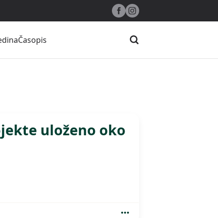
edina
Časopis
Pretraži
ojekte uloženo oko