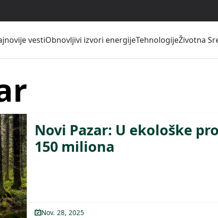
jnovije vesti
Obnovljivi izvori energije
Tehnologije
Životna Sr
ar
Novi Pazar: U ekološke pr
150 miliona
Nov. 28, 2025