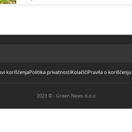
ovi korišćenja
Politika privatnosti
Kolačići
Pravila o korišćenju
2023 © - Green News d.o.o