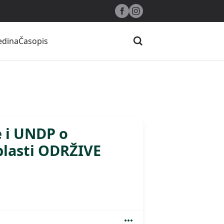
edina
Časopis
Pretraži
e i UNDP o
blasti ODRŽIVE