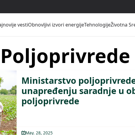
jnovije vesti
Obnovljivi izvori energije
Tehnologije
Životna Sr
 Poljoprivrede
Ministarstvo poljoprivred
unapređenju saradnje u o
poljoprivrede
May. 28, 2025