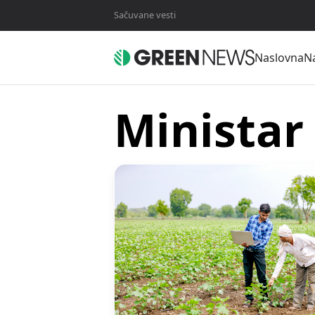
Sačuvane vesti
Naslovna
Na
Ministar