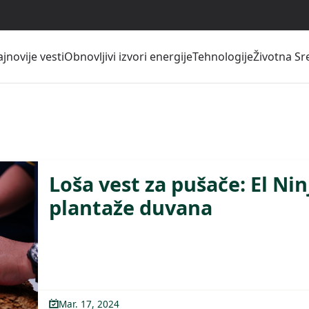
jnovije vesti
Obnovljivi izvori energije
Tehnologije
Životna Sr
Loša vest za pušače: El Nin
plantaže duvana
Mar. 17, 2024