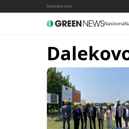
Sačuvane vesti
Naslovna
Na
Dalekov