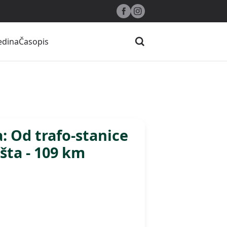
edina
Časopis
Pretraži
: Od trafo-stanice
šta - 109 km