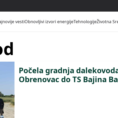
jnovije vesti
Obnovljivi izvori energije
Tehnologije
Životna Sr
od
Počela gradnja dalekovoda
Obrenovac do TS Bajina Ba