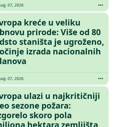
Aug. 07, 2026
vropa kreće u veliku
bnovu prirode: Više od 80
dsto staništa je ugroženo,
očinje izrada nacionalnih
lanova
Aug. 07, 2026
vropa ulazi u najkritičniji
eo sezone požara:
zgorelo skoro pola
iliona hektara zemljišta