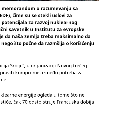
sala memorandum o razumevanju sa
F), čime su se stekli uslovi za
 potencijala za razvoj nuklearnog
učni savetnik u Institutu za evropske
o je da naša zemlja treba maksimalno da
re nego što počne da razmšlja o korišćenju
icija Srbije”, u organizaciji Novog trećeg
apraviti kompromis između potreba za
ine.
klearne energije ogleda u tome što ne
ističe, čak 70 odsto struje Francuska dobija