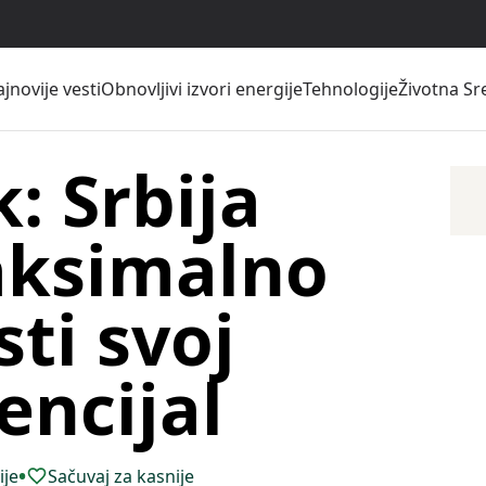
jnovije vesti
Obnovljivi izvori energije
Tehnologije
Životna Sr
: Srbija
aksimalno
sti svoj
encijal
•
ije
Sačuvaj za kasnije