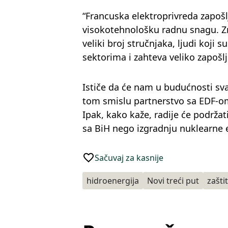
“Francuska elektroprivreda zapošlj
visokotehnološku radnu snagu. Zn
veliki broj stručnjaka, ljudi koji s
sektorima i zahteva veliko zapošlja
Ističe da će nam u budućnosti svak
tom smislu partnerstvo sa EDF-om 
Ipak, kako kaže, radije će podržat
sa BiH nego izgradnju nuklearne 
Sačuvaj za kasnije
hidroenergija
Novi treći put
zašti