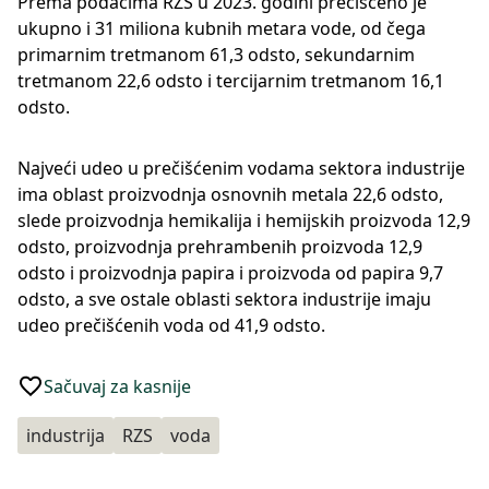
Prema podacima RZS u 2023. godini prečišćeno je
ukupno i 31 miliona kubnih metara vode, od čega
primarnim tretmanom 61,3 odsto, sekundarnim
tretmanom 22,6 odsto i tercijarnim tretmanom 16,1
odsto.
Najveći udeo u prečišćenim vodama sektora industrije
ima oblast proizvodnja osnovnih metala 22,6 odsto,
slede proizvodnja hemikalija i hemijskih proizvoda 12,9
odsto, proizvodnja prehrambenih proizvoda 12,9
odsto i proizvodnja papira i proizvoda od papira 9,7
odsto, a sve ostale oblasti sektora industrije imaju
udeo prečišćenih voda od 41,9 odsto.
Sačuvaj za kasnije
industrija
RZS
voda