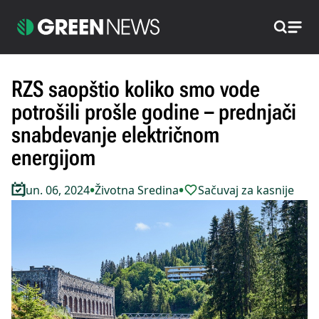
Pretraži
RZS saopštio koliko smo vode
potrošili prošle godine – prednjači
snabdevanje električnom
energijom
•
•
Jun. 06, 2024
Životna Sredina
Sačuvaj za kasnije