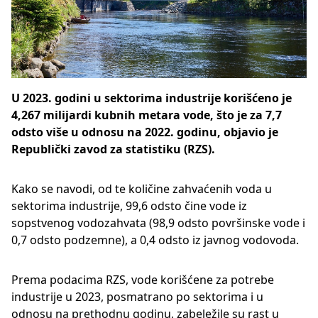
U 2023. godini u sektorima industrije korišćeno je
4,267 milijardi kubnih metara vode, što je za 7,7
odsto više u odnosu na 2022. godinu, objavio je
Republički zavod za statistiku (RZS).
Kako se navodi, od te količine zahvaćenih voda u
sektorima industrije, 99,6 odsto čine vode iz
sopstvenog vodozahvata (98,9 odsto površinske vode i
0,7 odsto podzemne), a 0,4 odsto iz javnog vodovoda.
Prema podacima RZS, vode korišćene za potrebe
industrije u 2023, posmatrano po sektorima i u
odnosu na prethodnu godinu, zabeležile su rast u