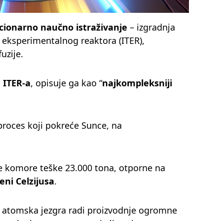
cionarno naučno istraživanje
– izgradnja
ksperimentalnog reaktora (ITER),
uzije.
 ITER-a
, opisuje ga kao “
najkompleksniji
i proces koji pokreće Sunce, na
 komore teške 23.000 tona, otporne na
eni Celzijusa
.
a atomska jezgra radi proizvodnje ogromne