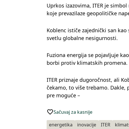
Uprkos izazovima, ITER je simbol
koje prevazilaze geopolitičke nape
Koblenc ističe zajednički san kao
svetlu globalne nesigurnosti.
Fuziona energija se pojavljuje ka
borbi protiv klimatskih promena.
ITER priznaje dugoročnost, ali Ko
čekamo, to više trebamo. Dakle, p
pre moguće –
Sačuvaj za kasnije
energetika
inovacije
ITER
klima