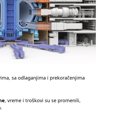
ovima, sa odlaganjima i prekoračenjima
ne
, vreme i troškovi su se promenili,
a
.