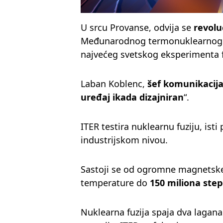
U srcu Provanse, odvija se
revolu
Međunarodnog termonuklearnog e
najvećeg svetskog eksperimenta f
Laban Koblenc,
šef komunikacija
uređaj ikada dizajniran
“.
ITER testira nuklearnu fuziju, ist
industrijskom nivou.
Sastoji se od ogromne magnetske
temperature do
150 miliona step
Nuklearna fuzija spaja dva lagan