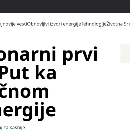
jnovije vesti
Obnovljivi izvori energije
Tehnologije
Životna Sr
onarni prvi
 Put ka
ičnom
nergije
j za kasnije