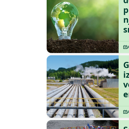
p
n
s
G
i
v
e