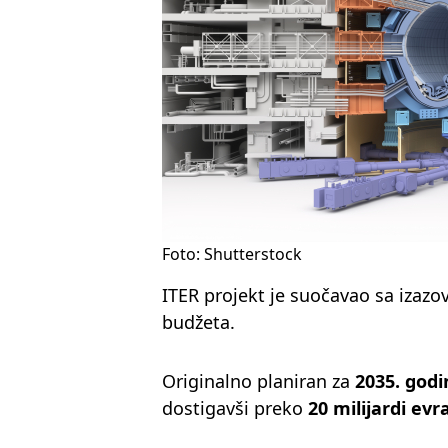
Foto: Shutterstock
ITER projekt je suočavao sa izaz
budžeta.
Originalno planiran za
2035. godi
dostigavši preko
20 milijardi evr