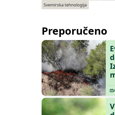
Svemirska tehnologija
Preporučeno
E
d
I
m
V
d