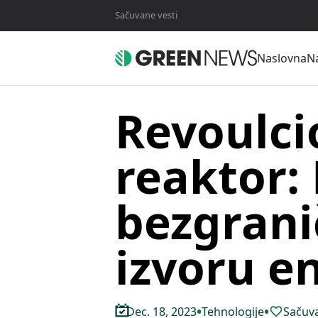
Sačuvane vesti
Naslovna
Na
Revoulci
reaktor:
bezgran
izvoru e
•
•
Dec. 18, 2023
Tehnologije
Sačuva