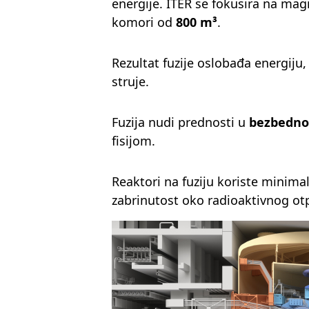
energije. ITER se fokusira na ma
komori od
800 m³
.
Rezultat fuzije oslobađa energiju
struje.
Fuzija nudi prednosti u
bezbednos
fisijom.
Reaktori na fuziju koriste minim
zabrinutost oko radioaktivnog ot