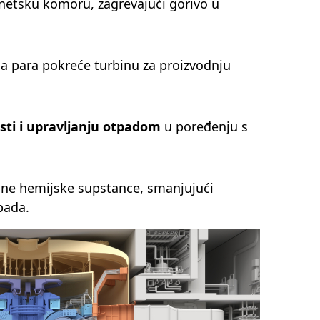
gnetsku komoru, zagrevajući gorivo u
, a para pokreće turbinu za proizvodnju
ti i upravljanju otpadom
u poređenju s
alne hemijske supstance, smanjujući
pada.