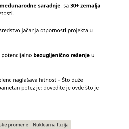
međunarodne saradnje
, sa
30+ zemalja
tosti.
 sredstvo jačanja otpornosti projekta u
o potencijalno
bezugljenično rešenje
u
blenc naglašava hitnost – Što duže
ametan potez je: dovedite je ovde što je
tske promene
Nuklearna fuzija