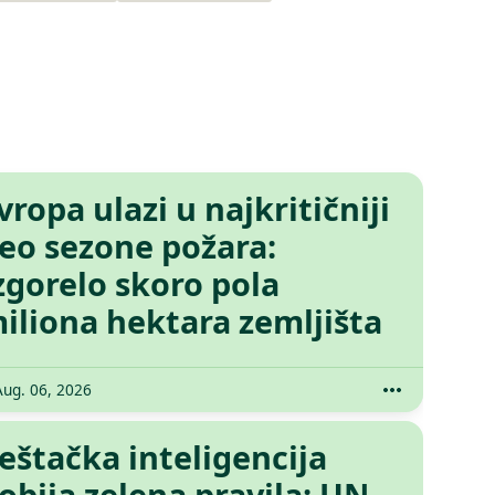
vropa ulazi u najkritičniji
eo sezone požara:
zgorelo skoro pola
iliona hektara zemljišta
Aug. 06, 2026
eštačka inteligencija
obija zelena pravila: UN