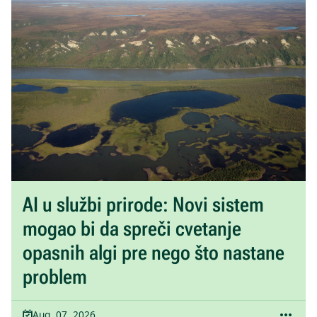
AI u službi prirode: Novi sistem
mogao bi da spreči cvetanje
opasnih algi pre nego što nastane
problem
Aug. 07, 2026