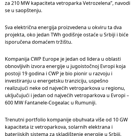
za 210 MW kapaciteta vetroparka Vetrozelena”, navodi
se u saopštenju.
Sva električna energija proizvedena u okviru ta dva
projekta, oko jedan TWh godišnje ostaće u Srbiji i biće
isporučena domaćem tržištu.
Kompanija CWP Europe je jedan od lidera u oblasti
obnovljivih izvora energije u jugoistočnoj Evropi koja
postoji 19 godina i CWP je bio pionir u razvoju i
investiranju u energetsku tranziciju, uspešno
realizujući neke od najvećih vetroparkova u regionu,
uključujući i jedan od najvećih vetroparkova u Evropi –
600 MW Fantanele-Cogealac u Rumuniji.
Trenutni portfolio kompanije obuhvata više od 10 GW
kapaciteta iz vetroparkova, solarnih elektrana i
baterijskih sistema za skladištenje energije u Srbiji,