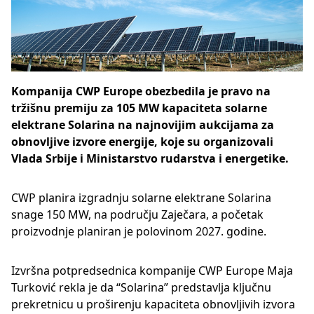
Kompanija CWP Europe obezbedila je pravo na
tržišnu premiju za 105 MW kapaciteta solarne
elektrane Solarina na najnovijim aukcijama za
obnovljive izvore energije, koje su organizovali
Vlada Srbije i Ministarstvo rudarstva i energetike.
CWP planira izgradnju solarne elektrane Solarina
snage 150 MW, na području Zaječara, a početak
proizvodnje planiran je polovinom 2027. godine.
Izvršna potpredsednica kompanije CWP Europe Maja
Turković rekla je da “Solarina” predstavlja ključnu
prekretnicu u proširenju kapaciteta obnovljivih izvora