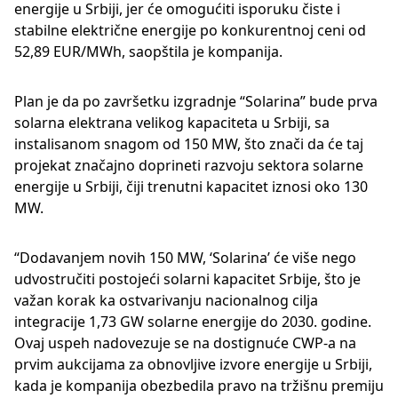
energije u Srbiji, jer će omogućiti isporuku čiste i
stabilne električne energije po konkurentnoj ceni od
52,89 EUR/MWh, saopštila je kompanija.
Plan je da po završetku izgradnje “Solarina” bude prva
solarna elektrana velikog kapaciteta u Srbiji, sa
instalisanom snagom od 150 MW, što znači da će taj
projekat značajno doprineti razvoju sektora solarne
energije u Srbiji, čiji trenutni kapacitet iznosi oko 130
MW.
“Dodavanjem novih 150 MW, ‘Solarina’ će više nego
udvostručiti postojeći solarni kapacitet Srbije, što je
važan korak ka ostvarivanju nacionalnog cilja
integracije 1,73 GW solarne energije do 2030. godine.
Ovaj uspeh nadovezuje se na dostignuće CWP-a na
prvim aukcijama za obnovljive izvore energije u Srbiji,
kada je kompanija obezbedila pravo na tržišnu premiju