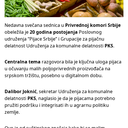
Nedavna svečana sednica u
Privrednoj komori Srbije
obeležila je
20 godina postojanja
Poslovnog
udruženja “Pijace Srbije” i Grupacije za pijačnu
delatnost Udruženja za komunalne delatnosti
PKS
.
Centralna tema
razgovora bila je ključna uloga pijaca
u očuvanju malih poljoprivrednih proizvođača na
srpskom tržištu, posebno u digitalnom dobu.
Dalibor Joknić
, sekretar Udruženja za komunalne
delatnosti
PKS
, naglasio je da je pijacama potrebno
pružiti podršku i integrisati ih u agrarnu politiku
zemlje.