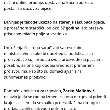
načini online prodaje, dostave na kućnu adresu,
postali su izazov za pijace.
Duvnjak je takođe ukazao na starenje zakupaca pijaca,
s prosečnom starošću od oko
57 godina
, što otežava
prisustvo mladih poljoprivrednika.
Udruženja će stoga sarađivati sa resornim
ministarstvima kako bi obezbedila podsticaje za
proizvođače koji prodaju svoje proizvode na pijacama,
posebno za one koji dodaju vrednost primarnim
proizvodima, kao što su domaći ajvar, sir i
suhomesnati proizvodi.
Pomoćnik ministra za trgovinu,
Žarko Malinović
,
najavio je da se rad na izmeni zakona o trgovini privodi
kraju sa ciljem da se malim proizvođačima omogući
prodaja svojih proizvoda putem pijaca.