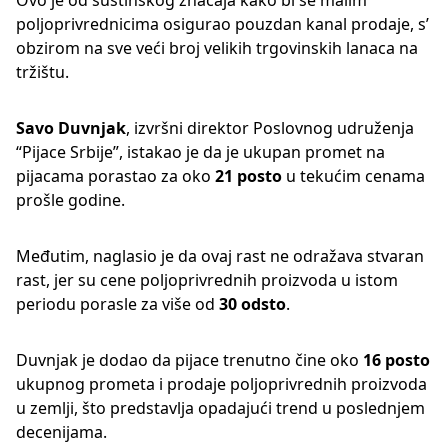
Ovo je od suštinskog značaja kako bi se malim
poljoprivrednicima osigurao pouzdan kanal prodaje, s’
obzirom na sve veći broj velikih trgovinskih lanaca na
tržištu.
Savo Duvnjak
, izvršni direktor Poslovnog udruženja
“Pijace Srbije”, istakao je da je ukupan promet na
pijacama porastao za oko
21 posto
u tekućim cenama
prošle godine.
Međutim, naglasio je da ovaj rast ne odražava stvaran
rast, jer su cene poljoprivrednih proizvoda u istom
periodu porasle za više od
30 odsto
.
Duvnjak je dodao da pijace trenutno čine oko
16 posto
ukupnog prometa i prodaje poljoprivrednih proizvoda
u zemlji, što predstavlja opadajući trend u poslednjem
decenijama.