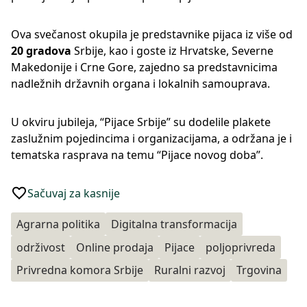
Ova svečanost okupila je predstavnike pijaca iz više od
20 gradova
Srbije, kao i goste iz Hrvatske, Severne
Makedonije i Crne Gore, zajedno sa predstavnicima
nadležnih državnih organa i lokalnih samouprava.
U okviru jubileja, “Pijace Srbije” su dodelile plakete
zaslužnim pojedincima i organizacijama, a održana je i
tematska rasprava na temu “Pijace novog doba”.
Sačuvaj za kasnije
Agrarna politika
Digitalna transformacija
održivost
Online prodaja
Pijace
poljoprivreda
Privredna komora Srbije
Ruralni razvoj
Trgovina