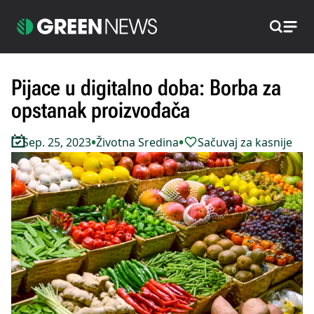
Pretraži
Pijace u digitalno doba: Borba za
opstanak proizvođača
•
•
Sep. 25, 2023
Životna Sredina
Sačuvaj za kasnije