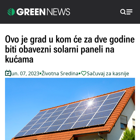
Pretraži
Ovo je grad u kom će za dve godine
biti obavezni solarni paneli na
kućama
•
•
Jun. 07, 2023
Životna Sredina
Sačuvaj za kasnije