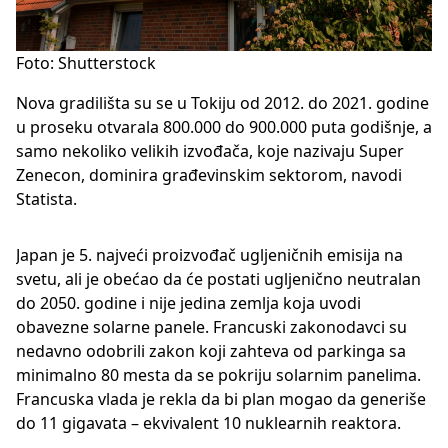
Foto: Shutterstock
Nova gradilišta su se u Tokiju od 2012. do 2021. godine
u proseku otvarala 800.000 do 900.000 puta godišnje, a
samo nekoliko velikih izvođača, koje nazivaju Super
Zenecon, dominira građevinskim sektorom, navodi
Statista.
Japan je 5. najveći proizvođač ugljeničnih emisija na
svetu, ali je obećao da će postati ugljenično neutralan
do 2050. godine i nije jedina zemlja koja uvodi
obavezne solarne panele. Francuski zakonodavci su
nedavno odobrili zakon koji zahteva od parkinga sa
minimalno 80 mesta da se pokriju solarnim panelima.
Francuska vlada je rekla da bi plan mogao da generiše
do 11 gigavata – ekvivalent 10 nuklearnih reaktora.