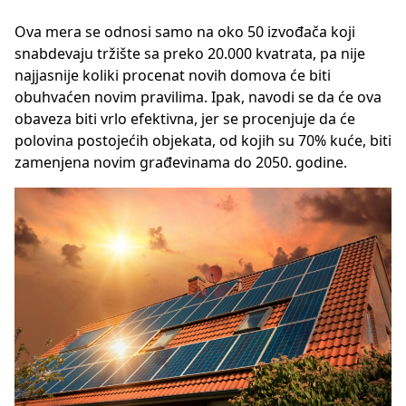
Ova mera se odnosi samo na oko 50 izvođača koji
snabdevaju tržište sa preko 20.000 kvatrata, pa nije
najjasnije koliki procenat novih domova će biti
obuhvaćen novim pravilima. Ipak, navodi se da će ova
obaveza biti vrlo efektivna, jer se procenjuje da će
polovina postojećih objekata, od kojih su 70% kuće, biti
zamenjena novim građevinama do 2050. godine.