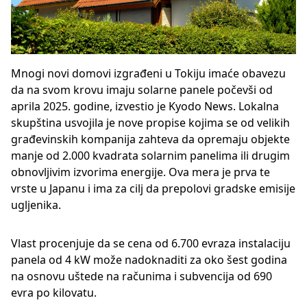
Mnogi novi domovi izgrađeni u Tokiju imaće obavezu
da na svom krovu imaju solarne panele počevši od
aprila 2025. godine, izvestio je Kyodo News. Lokalna
skupština usvojila je nove propise kojima se od velikih
građevinskih kompanija zahteva da opremaju objekte
manje od 2.000 kvadrata solarnim panelima ili drugim
obnovljivim izvorima energije. Ova mera je prva te
vrste u Japanu i ima za cilj da prepolovi gradske emisije
ugljenika.
Vlast procenjuje da se cena od 6.700 evraza instalaciju
panela od 4 kW može nadoknaditi za oko šest godina
na osnovu uštede na računima i subvencija od 690
evra po kilovatu.