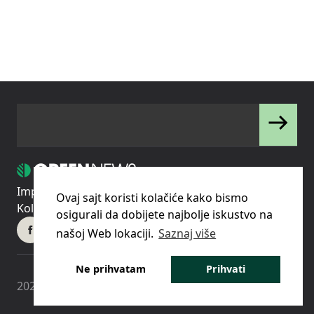
Impressum
Uslovi korišćenja
Politika privatnosti
Ovaj sajt koristi kolačiće kako bismo
Kolačići
Pravila o korišćenju kolačića (cookies)
osigurali da dobijete najbolje iskustvo na
našoj Web lokaciji.
Saznaj više
Ne prihvatam
Prihvati
2023 © - Green News d.o.o