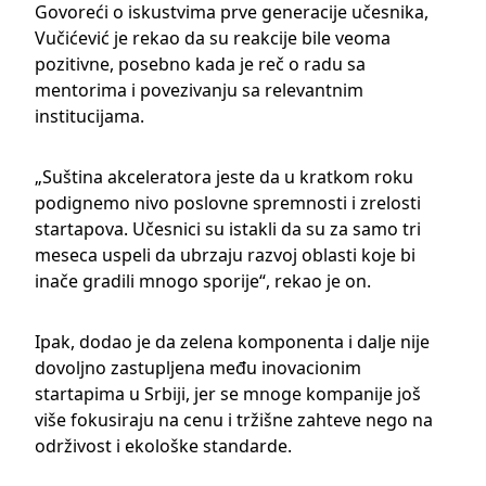
Govoreći o iskustvima prve generacije učesnika,
Vučićević je rekao da su reakcije bile veoma
pozitivne, posebno kada je reč o radu sa
mentorima i povezivanju sa relevantnim
institucijama.
„Suština akceleratora jeste da u kratkom roku
podignemo nivo poslovne spremnosti i zrelosti
startapova. Učesnici su istakli da su za samo tri
meseca uspeli da ubrzaju razvoj oblasti koje bi
inače gradili mnogo sporije“, rekao je on.
Ipak, dodao je da zelena komponenta i dalje nije
dovoljno zastupljena među inovacionim
startapima u Srbiji, jer se mnoge kompanije još
više fokusiraju na cenu i tržišne zahteve nego na
održivost i ekološke standarde.