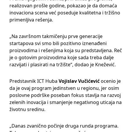
realizovan prošle godine, pokazao je da domaća
inovaciona scena već poseduje kvalitetna i tržišno
primenljiva rešenja.
„Na završnom takmičenju prve generacije
startapova svi smo bili pozitivno iznenađeni
proizvodima i rešenjima koja su predstavljena. Reč
je o gotovim proizvodima koje sada treba dalje
razvijati i plasirati na tržište“, dodao je Knežević.
Predstavnik ICT Huba
Vojislav Vučićević
ocenio je
da je ovaj program jedinstven u regionu, jer osim
poslovne podrške poseban fokus stavlja na razvoj
zelenih inovacija i smanjenje negativnog uticaja na
životnu sredinu.
„Danas zvanično počinje druga runda programa.