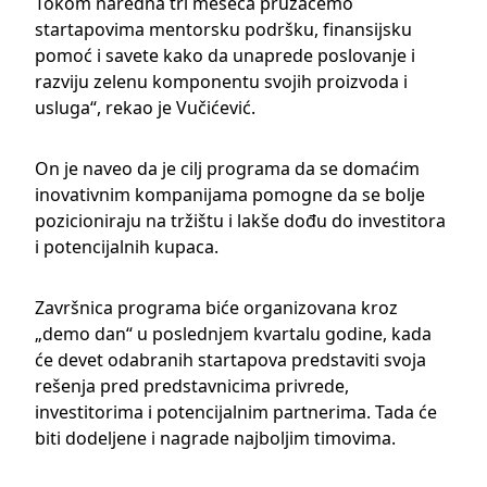
Tokom naredna tri meseca pružaćemo
startapovima mentorsku podršku, finansijsku
pomoć i savete kako da unaprede poslovanje i
razviju zelenu komponentu svojih proizvoda i
usluga“, rekao je Vučićević.
On je naveo da je cilj programa da se domaćim
inovativnim kompanijama pomogne da se bolje
pozicioniraju na tržištu i lakše dođu do investitora
i potencijalnih kupaca.
Završnica programa biće organizovana kroz
„demo dan“ u poslednjem kvartalu godine, kada
će devet odabranih startapova predstaviti svoja
rešenja pred predstavnicima privrede,
investitorima i potencijalnim partnerima. Tada će
biti dodeljene i nagrade najboljim timovima.