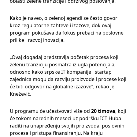
oblasti zelene tranzicije i održivog poslovanja.
Kako je naveo, o zelenoj agendi se često govori
kroz regulatorne zahteve i izazove, dok ovaj
program pokušava da fokus prebaci na poslovne
prilike i razvoj inovacija.
„Ovaj događaj predstavlja početak procesa koji
zelenu tranziciju posmatra iz ugla potencijala,
odnosno kako srpske IT kompanije i startap
zajednica mogu da razviju proizvode i procese koji
će biti odgovor na globalne izazove“, rekao je
Knežević.
U programu će učestvovati više od
20 timova
, koji
će tokom narednih meseci uz podršku ICT Huba
raditi na unapređenju svojih proizvoda, poslovnih
procesa i pristupa finansiranju. Na kraju