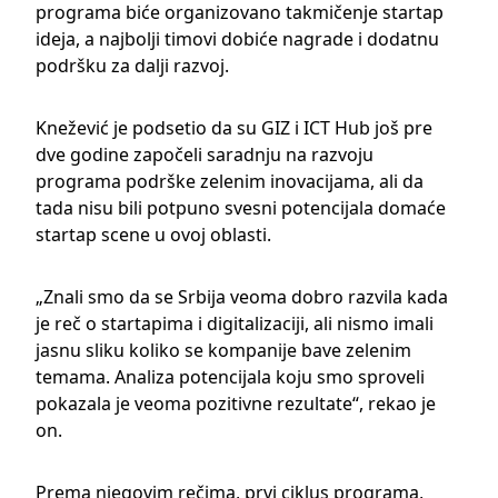
programa biće organizovano takmičenje startap
ideja, a najbolji timovi dobiće nagrade i dodatnu
podršku za dalji razvoj.
Knežević je podsetio da su GIZ i ICT Hub još pre
dve godine započeli saradnju na razvoju
programa podrške zelenim inovacijama, ali da
tada nisu bili potpuno svesni potencijala domaće
startap scene u ovoj oblasti.
„Znali smo da se Srbija veoma dobro razvila kada
je reč o startapima i digitalizaciji, ali nismo imali
jasnu sliku koliko se kompanije bave zelenim
temama. Analiza potencijala koju smo sproveli
pokazala je veoma pozitivne rezultate“, rekao je
on.
Prema njegovim rečima, prvi ciklus programa,