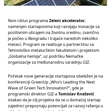
Novi ciklus programa
Zeleni akcelerator
,
namenjen startapovima koji razvijaju inovacije sa
pozitivnim uticajem na životnu sredinu, zvanično
je počeo u Beogradu i trajaće narednih nekoliko
meseci. Program se realizuje u partnerstvu sa
Tehnološko-metalurškim fakultetom i projektom
„Globalna hemija“, uz podršku Nemačke
organizacije za međunarodnu saradnju GIZ.
Početak nove generacije startapova obeležen je na
konferenciji GreenUp „Who’s Leading the Next
Wave of Green Tech Innovation?“, gde je
programski direktor GIZ-a
Tomislav Knežević
istakao da je cilj projekta da se u domaćoj startap
zajednici prepoznaju potencijali za razvoj rešenja u