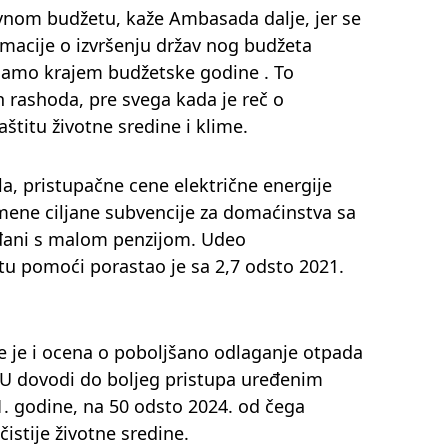
vnom budžetu, kaže Ambasada dalje, jer se
rmacije o izvršenju držav nog budžeta
 samo krajem budžetske godine . To
 rashoda, pre svega kada je reč o
štitu životne sredine i klime.
a, pristupačne cene električne energije
emene ciljane subvencije za domaćinstva sa
đani s malom penzijom. Udeo
tu pomoći porastao je sa 2,7 odsto 2021.
je i ocena o poboljšano odlaganje otpada
EU dovodi do boljeg pristupa uređenim
1. godine, na 50 odsto 2024. od čega
čistije životne sredine.