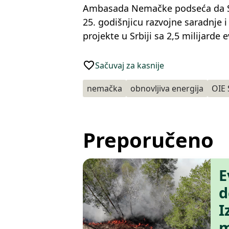
Ambasada Nemačke podseća da Sr
25. godišnjicu razvojne saradnje 
projekte u Srbiji sa 2,5 milijarde e
Sačuvaj za kasnije
nemačka
obnovljiva energija
OIE 
Preporučeno
E
d
I
m