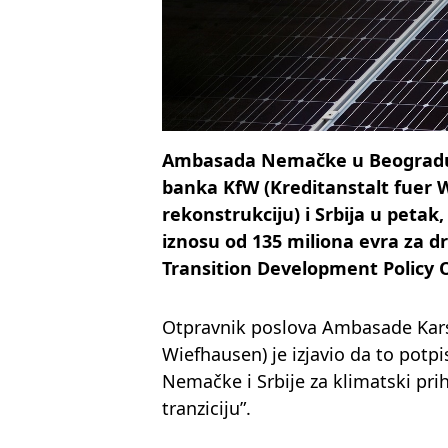
Ambasada Nemačke u Beogradu 
banka KfW (Kreditanstalt fuer W
rekonstrukciju) i Srbija u petak
iznosu od 135 miliona evra za 
Transition Development Policy O
Otpravnik poslova Ambasade Kars
Wiefhausen) je izjavio da to potp
Nemačke i Srbije za klimatski pri
tranziciju”.