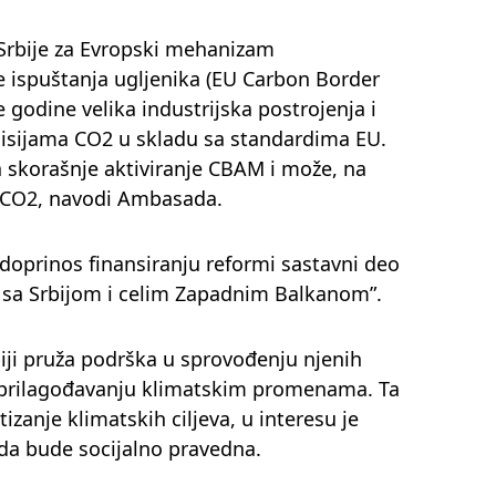
Srbije za Evropski mehanizam
 ispuštanja ugljenika (EU Carbon Border
godine velika industrijska postrojenja i
misijama CO2 u skladu sa standardima EU.
za skorašnje aktiviranje CBAM i može, na
e CO2, navodi Ambasada.
doprinos finansiranju reformi sastavni deo
sa Srbijom i celim Zapadnim Balkanom”.
biji pruža podrška u sprovođenju njenih
 u prilagođavanju klimatskim promenama. Ta
izanje klimatskih ciljeva, u interesu je
a da bude socijalno pravedna.