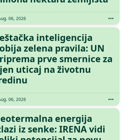
Aug. 06, 2026
eštačka inteligencija
obija zelena pravila: UN
riprema prve smernice za
jen uticaj na životnu
redinu
Aug. 06, 2026
eotermalna energija
zlazi iz senke: IRENA vidi
eliki potencijal za novu