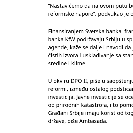
“Nastavićemo da na ovom putu bu
reformske napore”, podvukao je 
Finansiranjem Svetska banka, fr
banka KfW podržavaju Srbiju u s
agende, kaže se dalje i navodi da j
čistih izvora i usklađivanje sa st
sredine i klime.
U okviru DPO II, piše u saopštenj
reformi, između ostalog podsticanj
investicija. Javne investicije se o
od prirodnih katastrofa, i to pom
Građani Srbije imaju korist od tog
države, piše Ambasada.