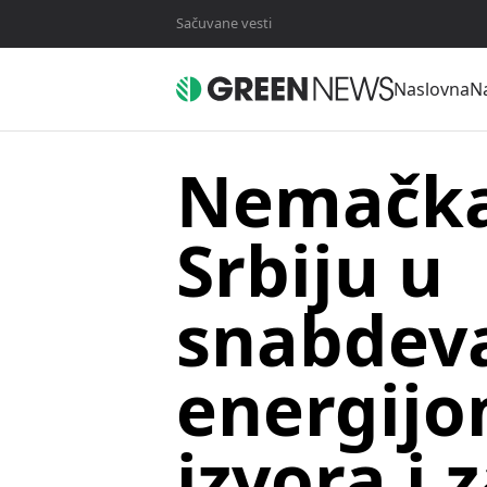
Sačuvane vesti
Naslovna
Na
Nemačka
Srbiju u
snabdev
energijom
izvora i z