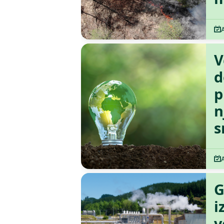
V
d
p
n
s
G
i
v