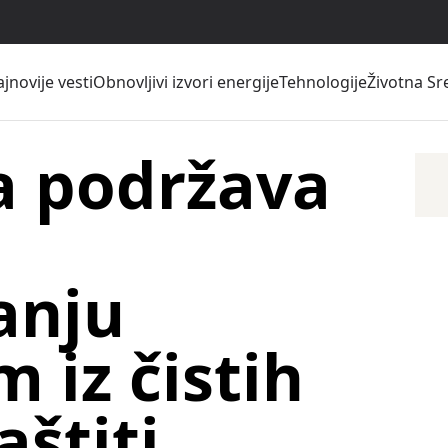
jnovije vesti
Obnovljivi izvori energije
Tehnologije
Životna Sr
 podržava
anju
 iz čistih
aštiti