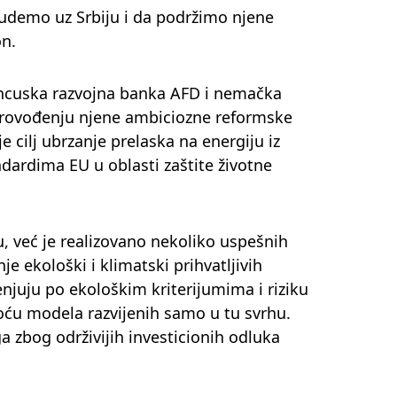
demo uz Srbiju i da podržimo njene
on.
ancuska razvojna banka AFD i nemačka
provođenju njene ambiciozne reformske
e cilj ubrzanje prelaska na energiju iz
andardima EU u oblasti zaštite životne
u, već je realizovano nekoliko uspešnih
e ekološki i klimatski prihvatljivih
cenjuju po ekološkim kriterijumima i riziku
oću modela razvijenih samo u tu svrhu.
a zbog održivijih investicionih odluka