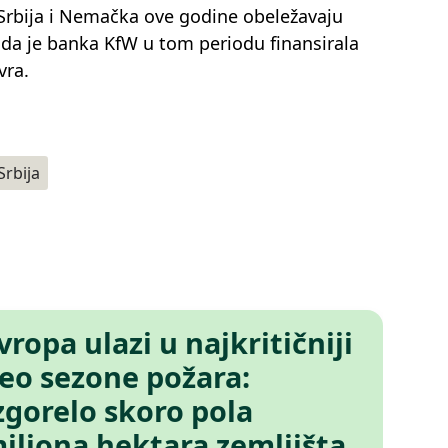
bija i Nemačka ove godine obeležavaju
i da je banka KfW u tom periodu finansirala
vra.
Srbija
vropa ulazi u najkritičniji
eo sezone požara:
zgorelo skoro pola
iliona hektara zemljišta