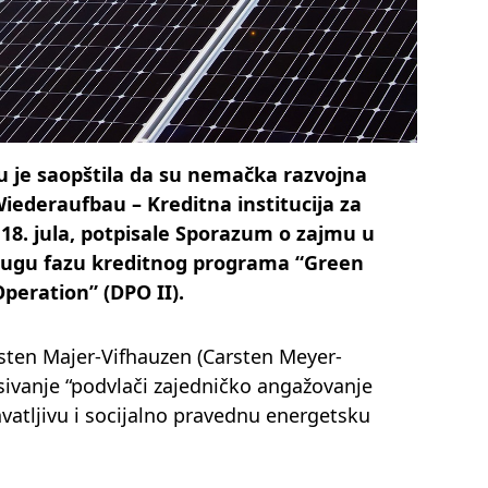
je saopštila da su nemačka razvojna
iederaufbau – Kreditna institucija za
, 18. jula, potpisale Sporazum o zajmu u
drugu fazu kreditnog programa “Green
peration” (DPO II).
ten Majer-Vifhauzen (Carsten Meyer-
isivanje “podvlači zajedničko angažovanje
hvatljivu i socijalno pravednu energetsku