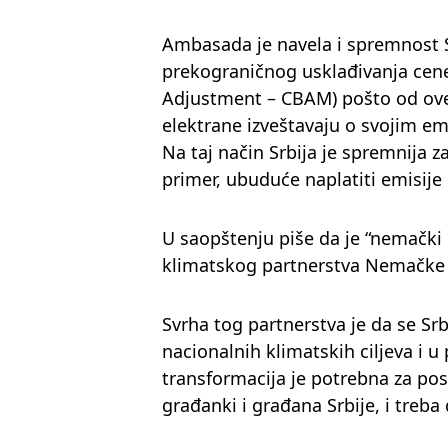
Ambasada je navela i spremnost 
prekograničnog usklađivanja cene
Adjustment – CBAM) pošto od ove 
elektrane izveštavaju o svojim e
Na taj način Srbija je spremnija 
primer, ubuduće naplatiti emisij
U saopštenju piše da je “nemački 
klimatskog partnerstva Nemačke 
Svrha tog partnerstva je da se Sr
nacionalnih klimatskih ciljeva i
transformacija je potrebna za post
građanki i građana Srbije, i treb