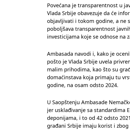
Povećana je transparentnost u ja
Vlada Srbije obavezuje da će info
objavljivati i tokom godine, a ne
poboljšava transparentnost javnih
investicijama koje se odnose na za
Ambasada navodi i, kako je ocenil
pošto je Vlada Srbije uvela privr
malim prihodima, kao što su gra
domaćinstava koja primaju tu vrs
godine, na osam odsto 2024.
U Saopštenju Ambasade Nemačke 
jer usklađivanje sa standardima 
deponijama, i to od 42 odsto 202
građani Srbije imaju korist i zbog 