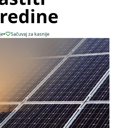
sredine
•
je
Sačuvaj za kasnije