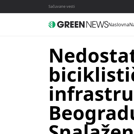
Sačuvane vesti
Naslovna
Na
Nedosta
biciklist
infrastr
Beograd
Snalaženj