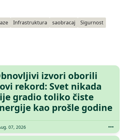
taze
Infrastruktura
saobracaj
Sigurnost
bnovljivi izvori oborili
ovi rekord: Svet nikada
ije gradio toliko čiste
nergije kao prošle godine
Aug. 07, 2026