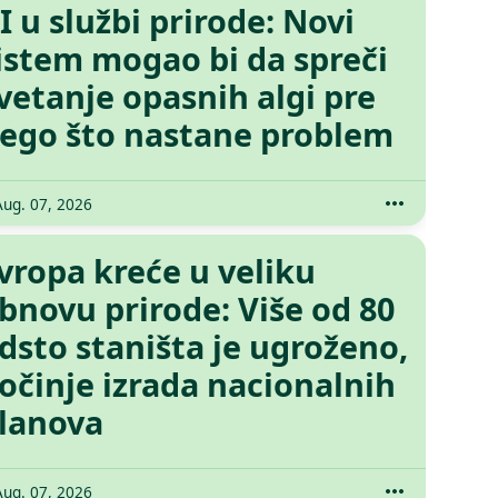
I u službi prirode: Novi
istem mogao bi da spreči
vetanje opasnih algi pre
ego što nastane problem
Aug. 07, 2026
vropa kreće u veliku
bnovu prirode: Više od 80
dsto staništa je ugroženo,
očinje izrada nacionalnih
lanova
Aug. 07, 2026