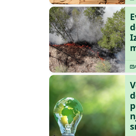
E
d
I
m
V
d
p
n
s