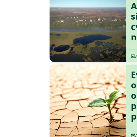
A
s
c
n
E
o
o
p
p