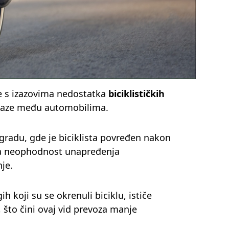
se s izazovima nedostatka
biciklističkih
nalaze među automobilima.
adu, gde je biciklista povređen nakon
a neophodnost unapređenja
nje.
 koji su se okrenuli biciklu, ističe
, što čini ovaj vid prevoza manje