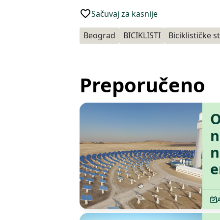
Sačuvaj za kasnije
Beograd
BICIKLISTI
Biciklističke s
Preporučeno
O
n
n
e