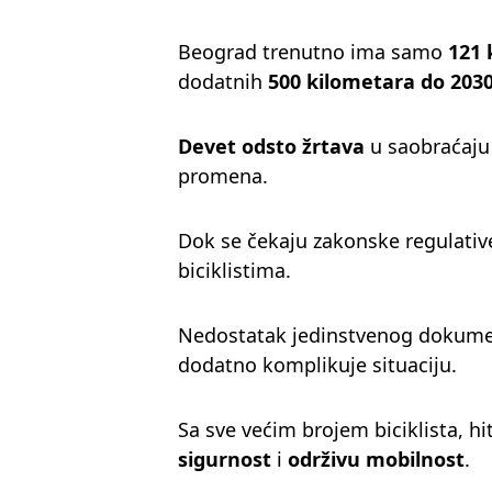
Beograd trenutno ima samo
121 
dodatnih
500 kilometara do 2030
Devet odsto žrtava
u saobraćaju u
promena.
Dok se čekaju zakonske regulativ
biciklistima.
Nedostatak jedinstvenog dokumenta
dodatno komplikuje situaciju.
Sa sve većim brojem biciklista, h
sigurnost
i
održivu mobilnost
.