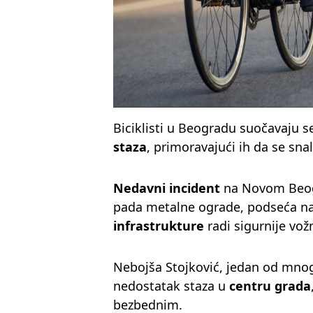
Biciklisti u Beogradu suočavaju 
staza
, primoravajući ih da se s
Nedavni incident
na Novom Beogr
pada metalne ograde, podseća n
infrastrukture
radi sigurnije vož
Nebojša Stojković, jedan od mnogih
nedostatak staza u
centru grada
bezbednim.