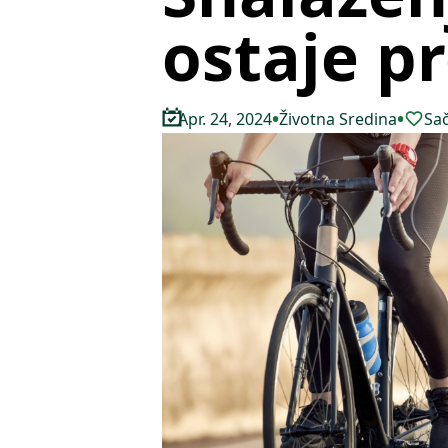
ostaje p
•
•
Apr. 24, 2024
Životna Sredina
Sač