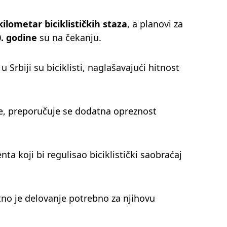
kilometar biciklističkih staza
, a planovi za
. godine
su na čekanju.
 Srbiji su biciklisti, naglašavajući hitnost
e, preporučuje se dodatna opreznost
 koji bi regulisao biciklistički saobraćaj
itno je delovanje potrebno za njihovu