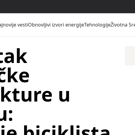
jnovije vesti
Obnovljivi izvori energije
Tehnologije
Životna Sr
tak
ičke
ukture u
u:
e biciklista