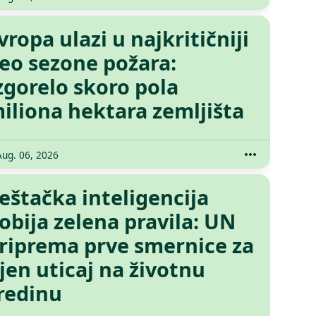
vropa ulazi u najkritičniji
eo sezone požara:
zgorelo skoro pola
iliona hektara zemljišta
Aug. 06, 2026
eštačka inteligencija
obija zelena pravila: UN
riprema prve smernice za
jen uticaj na životnu
redinu