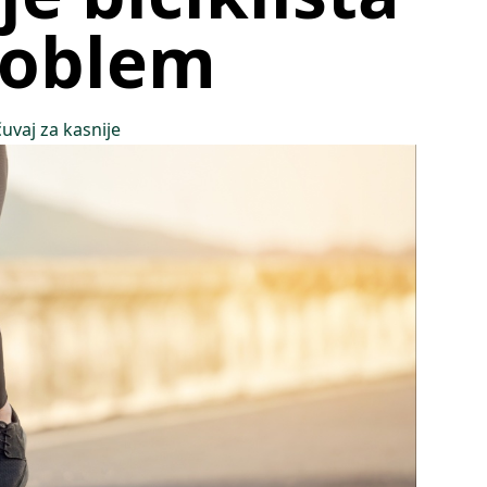
roblem
uvaj za kasnije