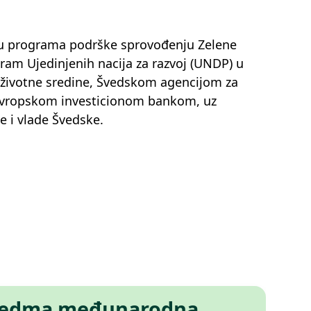
opu programa podrške sprovođenju Zelene
gram Ujedinjenih nacija za razvoj (UNDP) u
e životne sredine, Švedskom agencijom za
 Evropskom investicionom bankom, uz
e i vlade Švedske.
edma međunarodna