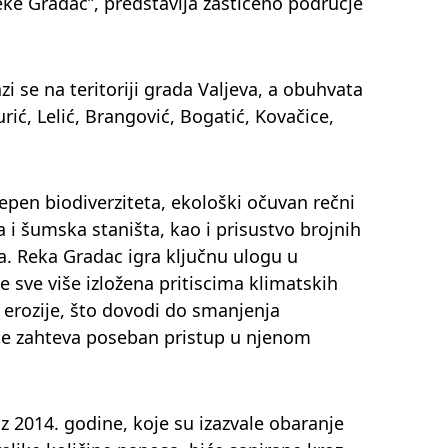
reke Gradac”, predstavlja zaštićeno područje
zi se na teritoriji grada Valjeva, a obuhvata
ić, Lelić, Brangović, Bogatić, Kovačice,
epen biodiverziteta, ekološki očuvan rečni
na i šumska staništa, kao i prisustvo brojnih
ta. Reka Gradac igra ključnu ulogu u
e sve više izložena pritiscima klimatskih
erozije, što dovodi do smanjenja
 te zahteva poseban pristup u njenom
z 2014. godine, koje su izazvale obaranje