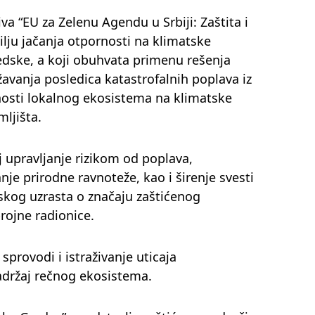
va “EU za Zelenu Agendu u Srbiji: Zaštita i
cilju jačanja otpornosti na klimatske
edske, a koji obuhvata primenu rešenja
žavanja posledica katastrofalnih poplava iz
rnosti lokalnog ekosistema na klimatske
mljišta.
j upravljanje rizikom od poplava,
je prirodne ravnoteže, kao i širenje svesti
skog uzrasta o značaju zaštićenog
rojne radionice.
provodi i istraživanje uticaja
 sadržaj rečnog ekosistema.