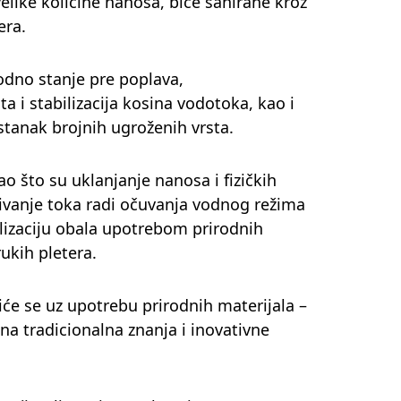
velike količine nanosa, biće sanirane kroz
era.
rodno stanje pre poplava,
ta i stabilizacija kosina vodotoka, kao i
pstanak brojnih ugroženih vrsta.
ao što su uklanjanje nanosa i fizičkih
ljivanje toka radi očuvanja vodnog režima
lizaciju obala upotrebom prirodnih
ukih pletera.
iće se uz upotrebu prirodnih materijala –
 na tradicionalna znanja i inovativne