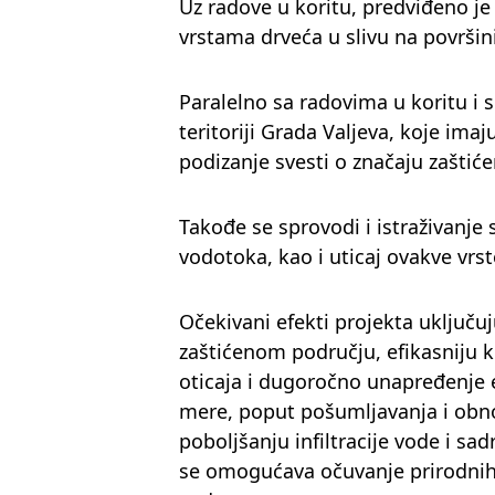
Uz radove u koritu, predviđeno j
vrstama drveća u slivu na površin
Paralelno sa radovima u koritu i 
teritoriji Grada Valjeva, koje imaj
podizanje svesti o značaju zaštić
Takođe se sprovodi i istraživanje
vodotoka, kao i uticaj ovakve vrst
Očekivani efekti projekta uključuj
zaštićenom području, efikasniju 
oticaja i dugoročno unapređenje 
mere, poput pošumljavanja i obn
poboljšanju infiltracije vode i sa
se omogućava očuvanje prirodnih 