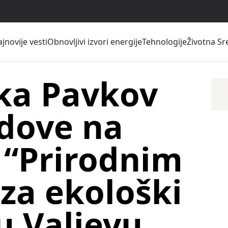
jnovije vesti
Obnovljivi izvori energije
Tehnologije
Životna Sr
ka Pavkov
adove na
 “Prirodnim
za ekološki
u Valjevu