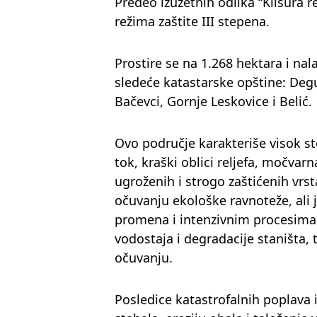
Predeo izuzetnih odlika “Klisura 
režima zaštite III stepena.
Prostire se na 1.268 hektara i nala
sledeće katastarske opštine: Degur
Bačevci, Gornje Leskovice i Belić.
Ovo područje karakteriše visok st
tok, kraški oblici reljefa, močvar
ugroženih i strogo zaštićenih vrs
očuvanju ekološke ravnoteže, ali j
promena i intenzivnim procesima 
vodostaja i degradacije staništa,
očuvanju.
Posledice katastrofalnih poplava i