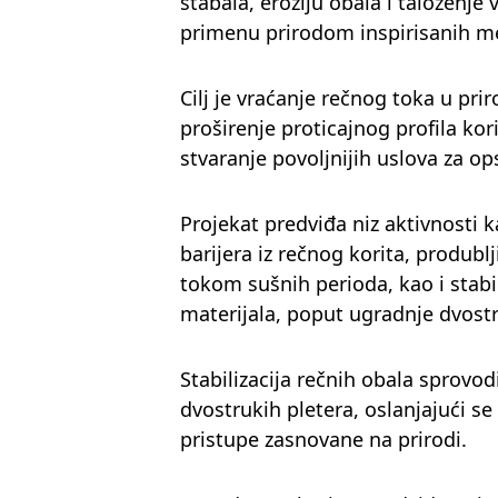
stabala, eroziju obala i taloženje 
primenu prirodom inspirisanih m
Cilj je vraćanje rečnog toka u pri
proširenje proticajnog profila kori
stvaranje povoljnijih uslova za o
Projekat predviđa niz aktivnosti k
barijera iz rečnog korita, produb
tokom sušnih perioda, kao i stabi
materijala, poput ugradnje dvostr
Stabilizacija rečnih obala sprovod
dvostrukih pletera, oslanjajući se
pristupe zasnovane na prirodi.