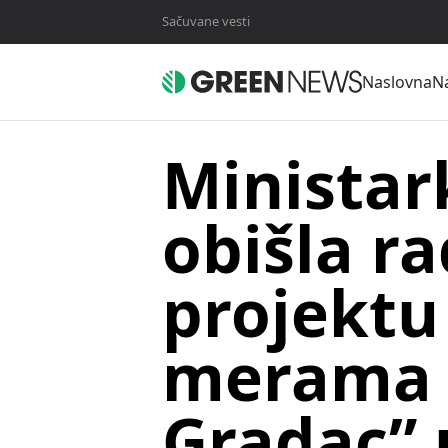
Sačuvane vesti
Naslovna
Na
Ministar
obišla r
projektu
merama 
Gradac” 