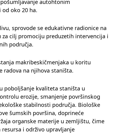
e pošumljavanje autohtonim
i od oko 20 ha.
slivu, sprovode se edukativne radionice na
u za cilj promociju preduzetih intervencija i
enih područja.
 stanja makribeskičmenjaka u koritu
e radova na njihova staništa.
u poboljšanje kvaliteta staništa u
kontrolu erozije, smanjenje površinskog
ekološke stabilnosti područja. Biološke
ove šumskih površina, doprineće
držaja organske materije u zemljištu, čime
resursa i održivo upravljanje