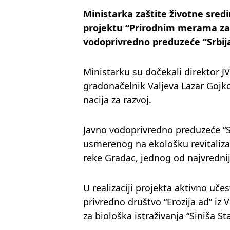
Ministarka zaštite životne sred
projektu “Prirodnim merama za 
vodoprivredno preduzeće “Srbij
Ministarku su dočekali direktor J
gradonačelnik Valjeva Lazar Gojko
nacija za razvoj.
Javno vodoprivredno preduzeće “Sr
usmerenog na ekološku revitalizac
reke Gradac, jednog od najvredniji
U realizaciji projekta aktivno učest
privredno društvo “Erozija ad” iz 
za biološka istraživanja “Siniša S