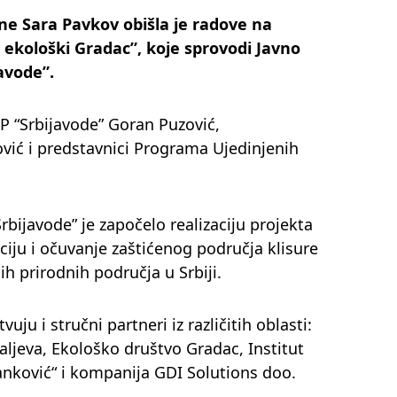
ine Sara Pavkov obišla je radove na
ekološki Gradac”, koje sprovodi Javno
avode”.
VP “Srbijavode” Goran Puzović,
vić i predstavnici Programa Ujedinjenih
bijavode” je započelo realizaciju projekta
iju i očuvanje zaštićenog područja klisure
h prirodnih područja u Srbiji.
vuju i stručni partneri iz različitih oblasti:
Valjeva, Ekološko društvo Gradac, Institut
tanković“ i kompanija GDI Solutions doo.