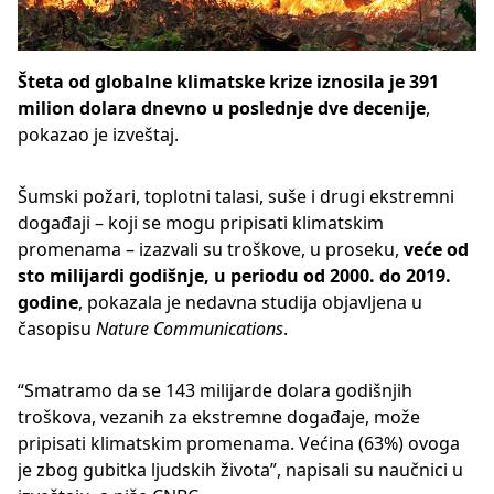
Šteta od globalne klimatske krize iznosila je 391
milion dolara dnevno u poslednje dve decenije
,
pokazao je izveštaj.
Šumski požari, toplotni talasi, suše i drugi ekstremni
događaji – koji se mogu pripisati klimatskim
promenama – izazvali su troškove, u proseku,
veće od
sto milijardi godišnje, u periodu
od 2000. do 2019.
godine
, pokazala je nedavna studija objavljena u
časopisu
Nature Communications
.
“Smatramo da se 143 milijarde dolara godišnjih
troškova, vezanih za ekstremne događaje, može
pripisati klimatskim promenama. Većina (63%) ovoga
je zbog gubitka ljudskih života”, napisali su naučnici u