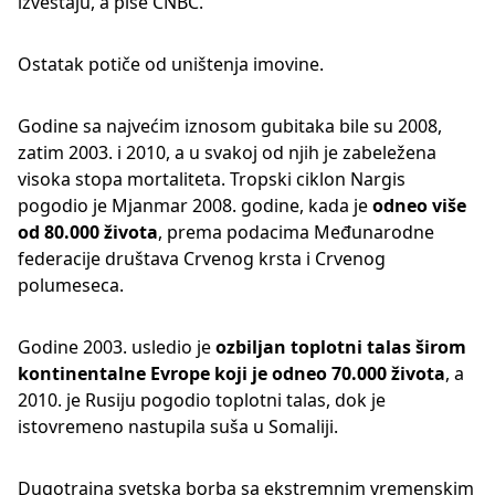
izveštaju, a piše CNBC.
Ostatak potiče od uništenja imovine.
Godine sa najvećim iznosom gubitaka bile su 2008,
zatim 2003. i 2010, a u svakoj od njih je zabeležena
visoka stopa mortaliteta. Tropski ciklon Nargis
pogodio je Mjanmar 2008. godine, kada je
odneo više
od 80.000 života
, prema podacima Međunarodne
federacije društava Crvenog krsta i Crvenog
polumeseca.
Godine 2003. usledio je
ozbiljan toplotni talas širom
kontinentalne Evrope koji je odneo 70.000 života
, a
2010. je Rusiju pogodio toplotni talas, dok je
istovremeno nastupila suša u Somaliji.
Dugotrajna svetska borba sa ekstremnim vremenskim