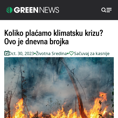
Pretraži
Koliko plaćamo klimatsku krizu?
Ovo je dnevna brojka
•
•
Oct. 30, 2023
Životna Sredina
Sačuvaj za kasnije