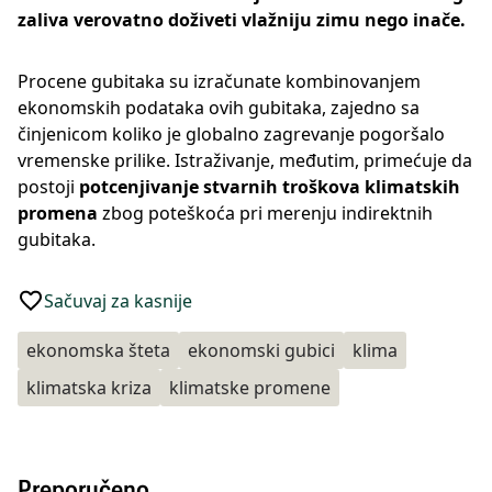
zaliva verovatno doživeti vlažniju zimu nego inače.
Procene gubitaka su izračunate kombinovanjem
ekonomskih podataka ovih gubitaka, zajedno sa
činjenicom koliko je globalno zagrevanje pogoršalo
vremenske prilike. Istraživanje, međutim, primećuje da
postoji
potcenjivanje stvarnih troškova klimatskih
promena
zbog poteškoća pri merenju indirektnih
gubitaka.
Sačuvaj za kasnije
ekonomska šteta
ekonomski gubici
klima
klimatska kriza
klimatske promene
Preporučeno