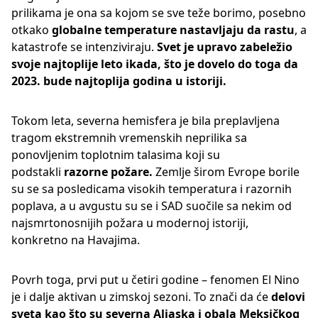
prilikama je ona sa kojom se sve teže borimo, posebno
otkako
globalne temperature nastavljaju da rastu
, a
katastrofe se intenziviraju.
Svet je upravo zabeležio
svoje najtoplije leto ikada, što je dovelo do toga da
2023. bude najtoplija godina u istoriji.
Tokom leta, severna hemisfera je bila preplavljena
tragom ekstremnih vremenskih neprilika sa
ponovljenim toplotnim talasima koji su
podstakli
razorne požare.
Zemlje širom Evrope borile
su se sa posledicama visokih temperatura i razornih
poplava, a u avgustu su se i SAD suočile sa nekim od
najsmrtonosnijih požara u modernoj istoriji,
konkretno na Havajima.
Povrh toga, prvi put u četiri godine – fenomen El Nino
je i dalje aktivan u zimskoj sezoni. To znači da će
delovi
sveta kao što su severna Aljaska i obala Meksičkog