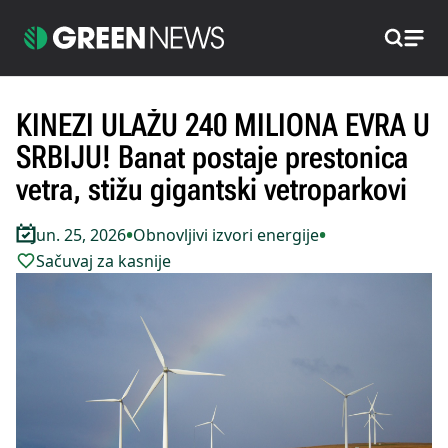
Pretraži
KINEZI ULAŽU 240 MILIONA EVRA U
SRBIJU! Banat postaje prestonica
vetra, stižu gigantski vetroparkovi
•
•
Jun. 25, 2026
Obnovljivi izvori energije
Sačuvaj za kasnije