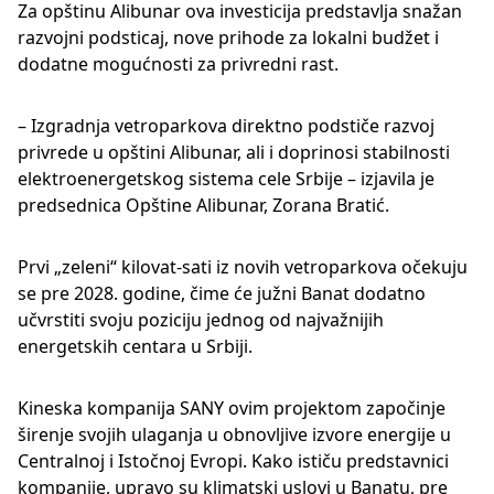
Za opštinu Alibunar ova investicija predstavlja snažan
razvojni podsticaj, nove prihode za lokalni budžet i
dodatne mogućnosti za privredni rast.
– Izgradnja vetroparkova direktno podstiče razvoj
privrede u opštini Alibunar, ali i doprinosi stabilnosti
elektroenergetskog sistema cele Srbije – izjavila je
predsednica Opštine Alibunar, Zorana Bratić.
Prvi „zeleni“ kilovat-sati iz novih vetroparkova očekuju
se pre 2028. godine, čime će južni Banat dodatno
učvrstiti svoju poziciju jednog od najvažnijih
energetskih centara u Srbiji.
Kineska kompanija SANY ovim projektom započinje
širenje svojih ulaganja u obnovljive izvore energije u
Centralnoj i Istočnoj Evropi. Kako ističu predstavnici
kompanije, upravo su klimatski uslovi u Banatu, pre