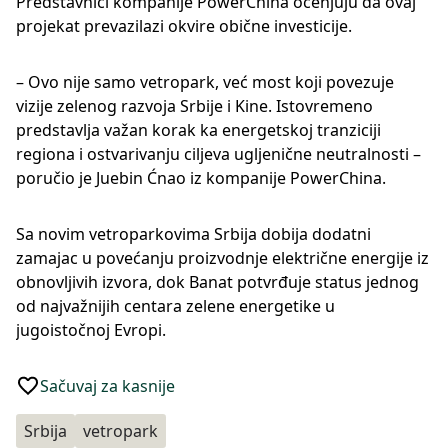
Predstavnici kompanije PowerChina ocenjuju da ovaj
projekat prevazilazi okvire obične investicije.
– Ovo nije samo vetropark, već most koji povezuje
vizije zelenog razvoja Srbije i Kine. Istovremeno
predstavlja važan korak ka energetskoj tranziciji
regiona i ostvarivanju ciljeva ugljenične neutralnosti –
poručio je Juebin Ćnao iz kompanije PowerChina.
Sa novim vetroparkovima Srbija dobija dodatni
zamajac u povećanju proizvodnje električne energije iz
obnovljivih izvora, dok Banat potvrđuje status jednog
od najvažnijih centara zelene energetike u
jugoistočnoj Evropi.
Sačuvaj za kasnije
Srbija
vetropark