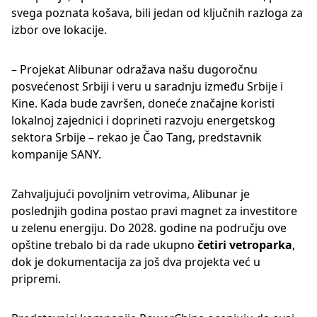
svega poznata košava, bili jedan od ključnih razloga za
izbor ove lokacije.
– Projekat Alibunar odražava našu dugoročnu
posvećenost Srbiji i veru u saradnju između Srbije i
Kine. Kada bude završen, doneće značajne koristi
lokalnoj zajednici i doprineti razvoju energetskog
sektora Srbije – rekao je Čao Tang, predstavnik
kompanije SANY.
Zahvaljujući povoljnim vetrovima, Alibunar je
poslednjih godina postao pravi magnet za investitore
u zelenu energiju. Do 2028. godine na području ove
opštine trebalo bi da rade ukupno
četiri vetroparka
,
dok je dokumentacija za još dva projekta već u
pripremi.