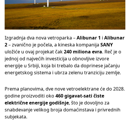
Izgradnja dva nova vetroparka –
Alibunar 1
i
Alibunar
2
– zvanično je počela, a kineska kompanija
SANY
uložiće u ovaj projekat čak
240 miliona evra
. Reč je o
jednoj od najvećih investicija u obnovljive izvore
energije u Srbiji, koja bi trebalo da doprinese jačanju
energetskog sistema i ubrza zelenu tranziciju zemlje.
Prema planovima, dve nove vetroelektrane će do 2028.
godine proizvoditi oko
460 gigavat-sati čiste
električne energije godišnje
, što je dovoljno za
snabdevanje velikog broja domaćinstava i privrednih
subjekata.