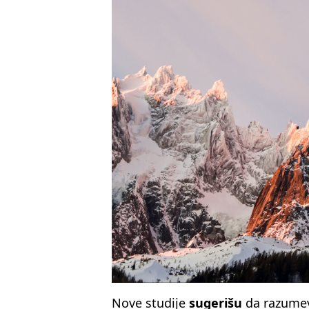
Nove studije
sugerišu
da razumev