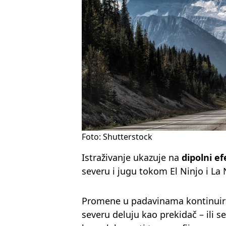
Foto: Shutterstock
Istraživanje ukazuje na
dipolni e
severu i jugu tokom El Ninjo i La 
Promene u padavinama kontinuira
severu deluju kao prekidač – ili s