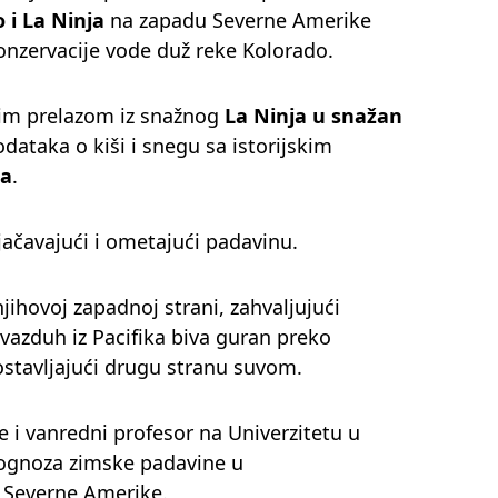
o i La Ninja
na zapadu Severne Amerike
onzervacije vode duž reke Kolorado.
nim prelazom iz snažnog
La Ninja u snažan
dataka o kiši i snegu sa istorijskim
ja
.
jačavajući i ometajući padavinu.
jihovoj zapadnoj strani, zahvaljujući
 vazduh iz Pacifika biva guran preko
ostavljajući drugu stranu suvom.
je i vanredni profesor na Univerzitetu u
prognoza zimske padavine u
Severne Amerike.