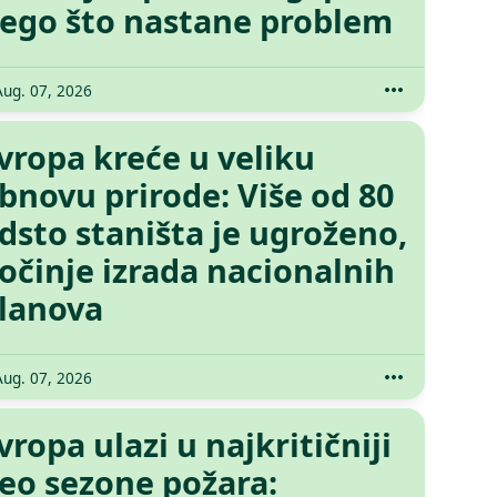
ego što nastane problem
Aug. 07, 2026
vropa kreće u veliku
bnovu prirode: Više od 80
dsto staništa je ugroženo,
očinje izrada nacionalnih
lanova
Aug. 07, 2026
vropa ulazi u najkritičniji
eo sezone požara: