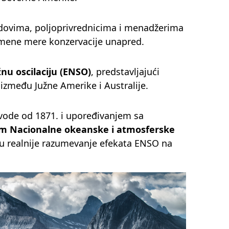
ovima, poljoprivrednicima i menadžerima
imene mere konzervacije unapred.
žnu oscilaciju (ENSO)
, predstavljajući
zmeđu Južne Amerike i Australije.
ode od 1871. i upoređivanjem sa
om Nacionalne okeanske i atmosferske
aju realnije razumevanje efekata ENSO na