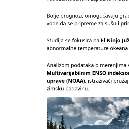
Bolje prognoze omogućavaju grad
vode da se pripreme za sušu i pr
Studija se fokusira na
El Ninjo Ju
abnormalne temperature okeana i
Analizom podataka o merenjima v
Multivarijabilnim ENSO indeks
uprave (NOAA)
, istraživači pruž
zimsku padavinu.