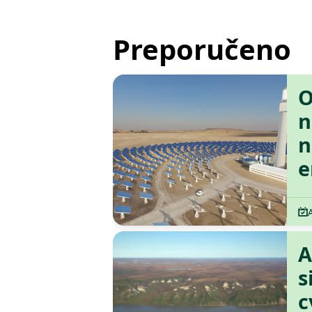
Preporučeno
O
n
n
e
A
s
c