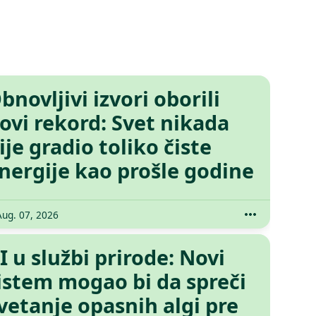
bnovljivi izvori oborili
ovi rekord: Svet nikada
ije gradio toliko čiste
nergije kao prošle godine
Aug. 07, 2026
I u službi prirode: Novi
istem mogao bi da spreči
vetanje opasnih algi pre