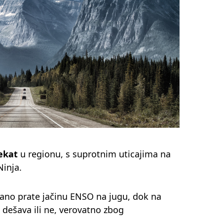
fekat
u regionu, s suprotnim uticajima na
Ninja.
no prate jačinu ENSO na jugu, dok na
e dešava ili ne, verovatno zbog