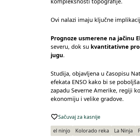
kompleksnosti topografije.
Ovi nalazi imaju ključne implikac
Prognoze usmerene na jačinu El 
severu, dok su
kvantitativne pr
jugu
.
Studija, objavljena u časopisu Na
efekata ENSO kako bi se poboljša
zapadu Severne Amerike, regiji ko
ekonomiju i velike gradove.
Sačuvaj za kasnije
el ninjo
Kolorado reka
La Ninja