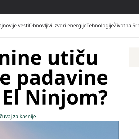
jnovije vesti
Obnovljivi izvori energije
Tehnologije
Životna Sr
nine utiču
e padavine
 El Ninjom?
čuvaj za kasnije