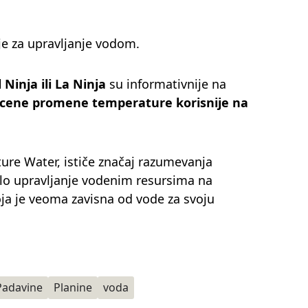
ije za upravljanje vodom.
Ninja ili La Ninja
su informativnije na
ocene promene temperature korisnije na
ture Water, ističe značaj razumevanja
lo upravljanje vodenim resursima na
ja je veoma zavisna od vode za svoju
Padavine
Planine
voda