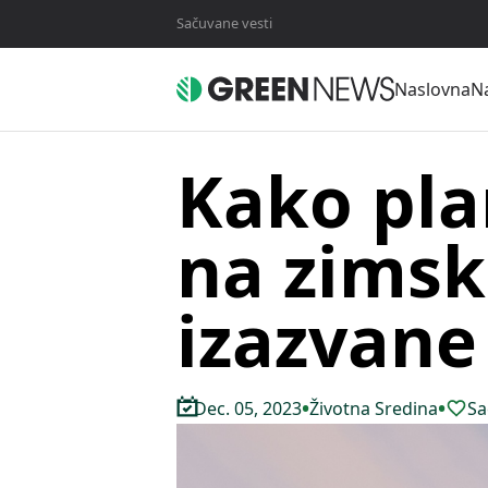
Sačuvane vesti
Naslovna
Na
Kako pla
na zimsk
izazvane
•
•
Dec. 05, 2023
Životna Sredina
Sa