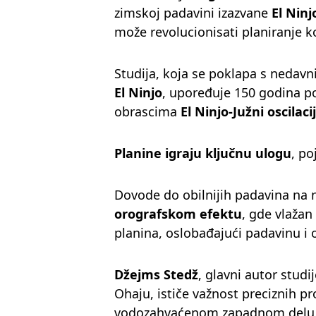
zimskoj padavini izazvane
El Ninj
može revolucionisati planiranje k
Studija, koja se poklapa s nedav
El Ninjo
, upoređuje 150 godina po
obrascima
El Ninjo-Južni oscilaci
Planine igraju ključnu ulogu
, po
Dovode do obilnijih padavina na n
orografskom efektu
, gde vlažan
planina, oslobađajući padavinu i 
Džejms Stedž
, glavni autor studi
Ohaju, ističe važnost preciznih 
vodozahvaćenom zapadnom delu 