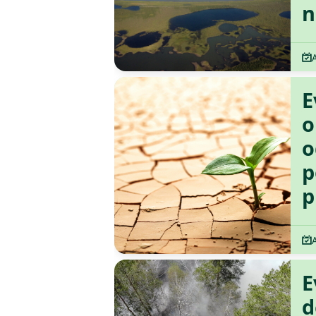
n
E
o
o
p
p
E
d